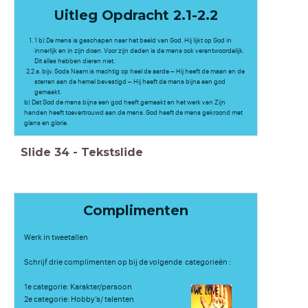
Uitleg Opdracht 2.1-2.2
1 b) De mens is geschapen naar het beeld van God. Hij lijkt op God in
innerlijk en in zijn doen. Voor zijn daden is de mens ook verantwoordelijk.
Dit alles hebben dieren niet.
2.2 a. bijv. Gods Naam is machtig op heel de aarde – Hij heeft de maan en de
sterren aan de hemel bevestigd – Hij heeft de mens bijna een god
gemaakt.
b) Dat God de mens bijna een god heeft gemaakt en het werk van Zijn
handen heeft toevertrouwd aan de mens. God heeft de mens gekroond met
glans en glorie.
Slide
34
-
Tekstslide
Complimenten
Werk in tweetallen
Schrijf drie complimenten op bij de volgende categorieën :
1e categorie: Karakter/persoon
2e categorie: Hobby’s/ talenten