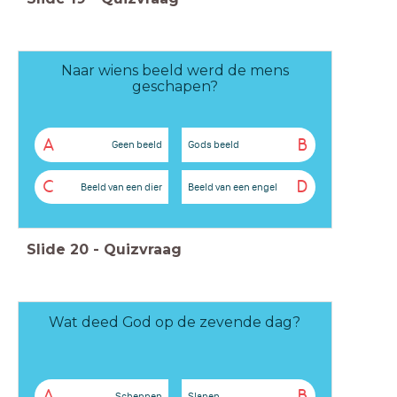
Naar wiens beeld werd de mens
geschapen?
A
B
Geen beeld
Gods beeld
C
D
Beeld van een dier
Beeld van een engel
Slide
20
-
Quizvraag
Wat deed God op de zevende dag?
A
B
Scheppen
Slapen