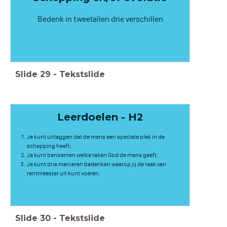
Bedenk in tweetallen drie verschillen
Slide
29
-
Tekstslide
Leerdoelen - H2
Je kunt uitleggen dat de mens een speciale plek in de
schepping heeft;
Je kunt benoemen welke taken God de mens geeft;
Je kunt drie manieren bedenken waarop jij de taak van
rentmeester uit kunt voeren.
Slide
30
-
Tekstslide