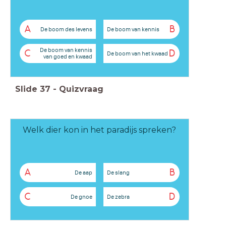
A
B
De boom des levens
De boom van kennis
De boom van kennis
C
D
De boom van het kwaad
van goed en kwaad
Slide
37
-
Quizvraag
Welk dier kon in het paradijs spreken?
A
B
De aap
De slang
C
D
De gnoe
De zebra