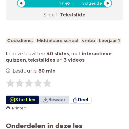
1
/
40
volgende
Slide
1
:
Tekstslide
Godsdienst
Middelbare school
vmbo
Leerjaar 1
In deze les zitten
40 slides
,
met
interactieve
quizzen
,
tekstslides
en
3 videos
.
Lesduur is:
80
min
Start les
Bewaar
Deel
Printen
Onderdelen in deze les