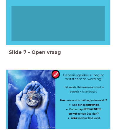
Slide
7
-
Open vraag
Genesis (grieks) = 'begin',
'ontstaan' of 'wording'
Het eerste Hebreeuwse woord is
beresjit
= in het begin
.
Hoe
ontstond in het begin de wereld
?
God schept
pratende.
God schept
IETS
uit NIETS.
en wat
schiep God dan
?
Alles
komt uit God voort
.