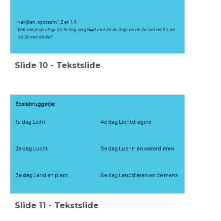
Nakijken: opdracht 1.3 en 1.4
Wat valt je op als je de 1e dag vergelijkt met de 4e dag, en de 2e met de 5e, en
de 3e met de 6e?
Slide
10
-
Tekstslide
Ezelsbruggetje:
1e dag Licht
4e dag Lichtdragers
2e dag Lucht
5e dag Lucht- en waterdieren
3e dag Land en plant
6e dag Landdieren en de mens
Slide
11
-
Tekstslide