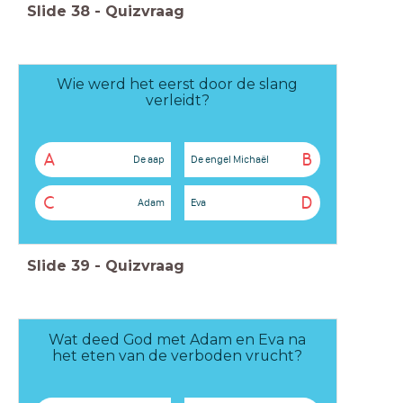
Slide
38
-
Quizvraag
Wie werd het eerst door de slang
verleidt?
A
B
De aap
De engel Michaël
C
D
Adam
Eva
Slide
39
-
Quizvraag
Wat deed God met Adam en Eva na
het eten van de verboden vrucht?