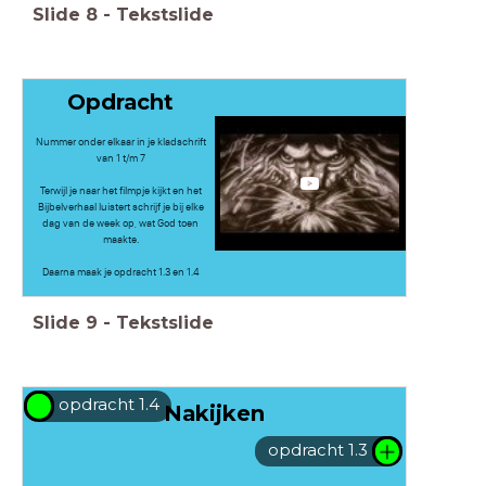
Slide
8
-
Tekstslide
Opdracht
Nummer onder elkaar in je kladschrift
van 1 t/m 7
Terwijl je naar het filmpje kijkt en het
Bijbelverhaal luistert schrijf je bij elke
dag van de week op, wat God toen
maakte.
Daarna maak je opdracht 1.3 en 1.4
Slide
9
-
Tekstslide
opdracht 1.4
Nakijken
opdracht 1.3