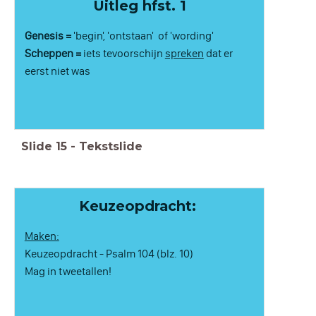
Uitleg hfst. 1
Genesis =
'begin', 'ontstaan' of 'wording'
Scheppen =
iets tevoorschijn
spreken
dat er
eerst niet was
Slide
15
-
Tekstslide
Keuzeopdracht:
Maken:
Keuzeopdracht - Psalm 104 (blz. 10)
Mag in tweetallen!