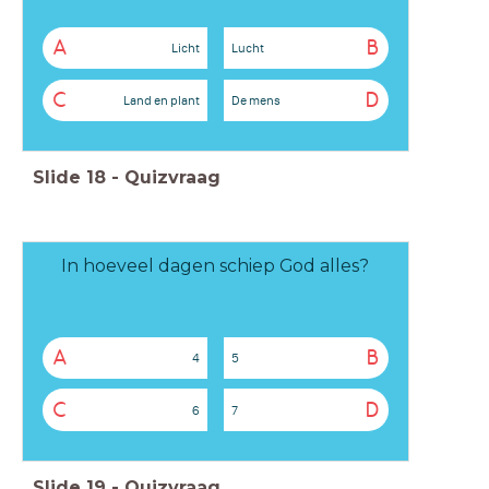
A
B
Licht
Lucht
C
D
Land en plant
De mens
Slide
18
-
Quizvraag
In hoeveel dagen schiep God alles?
A
B
4
5
C
D
6
7
Slide
19
-
Quizvraag