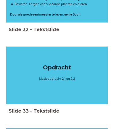
Bewaren: zorgen voor de aarde, planten en dieren
Door als goede rentmeester te leven, eer je God!
Slide
32
-
Tekstslide
Opdracht
Maak opdracht 2.1 en 2.2
Slide
33
-
Tekstslide