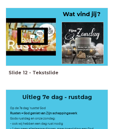
Wat vind jij?
Slide
12
-
Tekstslide
Uitleg 7e dag - rustdag
Op de 7e dag 'rustte' God
Rusten = God geniet van Zijn scheppingswerk
Gods rustdag en onze zondag:
- ook wij hebben een dag rust nodig
- 1 dag geen alledaagse dingen, maar toewijding aan God