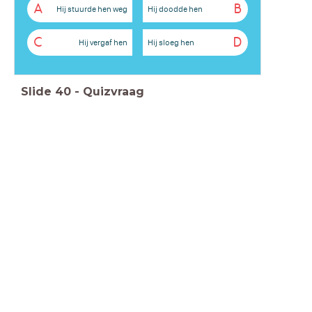
A
B
Hij stuurde hen weg
Hij doodde hen
C
D
Hij vergaf hen
Hij sloeg hen
Slide
40
-
Quizvraag