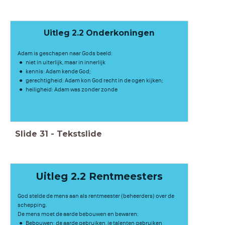
Uitleg 2.2 Onderkoningen
Adam is geschapen naar Gods beeld:
niet in uiterlijk, maar in innerlijk
kennis: Adam kende God;
gerechtigheid: Adam kon God recht in de ogen kijken;
heiligheid: Adam was zonder zonde
Slide
31
-
Tekstslide
Uitleg 2.2 Rentmeesters
God stelde de mens aan als rentmeester (beheerders) over de
schepping.
De mens moet de aarde bebouwen en bewaren:
Bebouwen: de aarde gebruiken, je talenten gebruiken