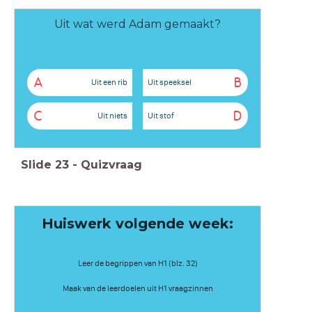
Uit wat werd Adam gemaakt?
A
B
Uit een rib
Uit speeksel
C
D
Uit niets
Uit stof
Slide
23
-
Quizvraag
Huiswerk volgende week:
Leer de begrippen van H1 (blz. 32)
Maak van de leerdoelen uit H1 vraagzinnen