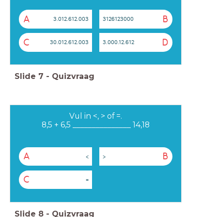
A
B
3.012.612.003
3126123000
C
D
30.012.612.003
3.000.12.612
Slide
7
-
Quizvraag
Vul in <, > of =.
8,5 + 6,5 _______________ 14,18
A
B
<
>
C
=
Slide
8
-
Quizvraag