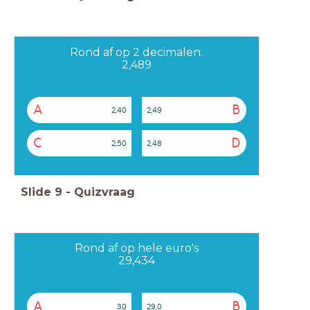
Rond af op 2 decimalen.
2,489
A
B
2,40
2,49
C
D
2,50
2,48
Slide
9
-
Quizvraag
Rond af op hele euro's
29,434
A
B
30
29,0