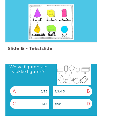
Slide
15
-
Tekstslide
Welke figuren zijn
vlakke figuren?
A
B
2, 7, 8
1, 3, 4, 5
C
D
1,3,8
geen