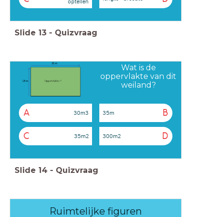
optellen
Slide
13
-
Quizvraag
Wat is de
oppervlakte van dit
weiland?
A
B
30m3
35m
C
D
35m2
300m2
Slide
14
-
Quizvraag
Ruimtelijke figuren