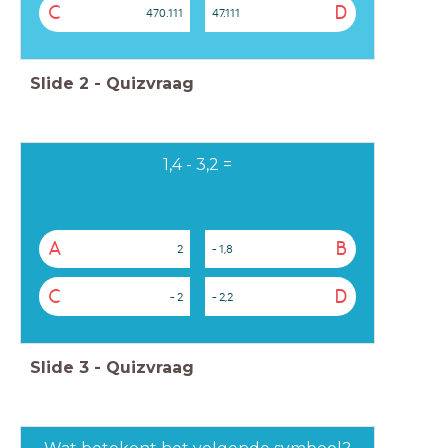
C
D
470.111
47.111
Slide
2
-
Quizvraag
1,4 - 3,2 =
A
B
2
- 1,8
C
D
- 2
- 2,2
Slide
3
-
Quizvraag