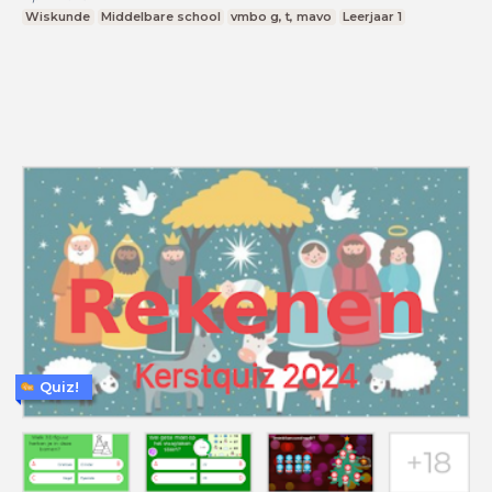
Wiskunde
Middelbare school
vmbo g, t, mavo
Leerjaar 1
Quiz!