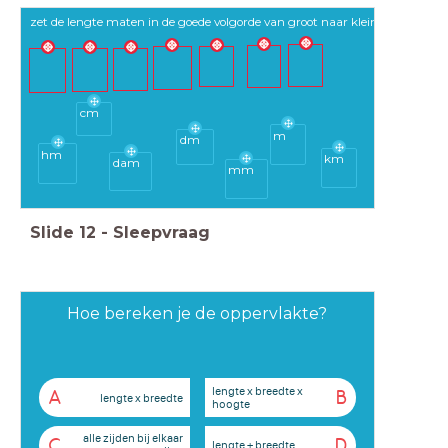
zet de lengte maten in de goede volgorde van groot naar klein
cm
m
dm
hm
km
dam
mm
Slide
12
-
Sleepvraag
Hoe bereken je de oppervlakte?
lengte x breedte x
A
B
lengte x breedte
hoogte
alle zijden bij elkaar
C
D
lengte + breedte