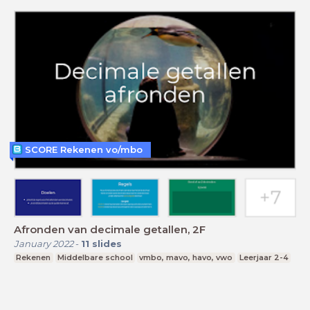
SCORE Rekenen vo/mbo
Afronden van decimale getallen, 2F
January 2022
-
11
slides
Rekenen
Middelbare school
vmbo, mavo, havo, vwo
Leerjaar 2-4