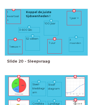
1
Koppel de juiste
kwartaal
tijdseenheden !
1 jaar =
=
100 jaar
3 600 sec
52 weken
3
1 uur
maanden
1 eeuw =
Slide
20
-
Sleepvraag
Steel-
Staaf
bladdiagr
diagram
am
Cirkeldia
Lijndiagr