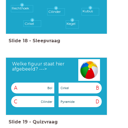
Rechthoek
Kubus
Cilinder
Cirkel
Kegel
Slide
18
-
Sleepvraag
Welke figuur staat hier
afgebeeld? --->
A
B
Bol
Cirkel
C
D
Cilinder
Pyramide
Slide
19
-
Quizvraag