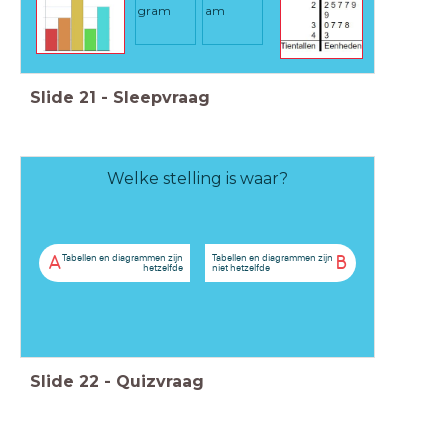
gram
am
Slide
21
-
Sleepvraag
Welke stelling is waar?
Tabellen en diagrammen zijn
Tabellen en diagrammen zijn
A
B
hetzelfde
niet hetzelfde
Slide
22
-
Quizvraag