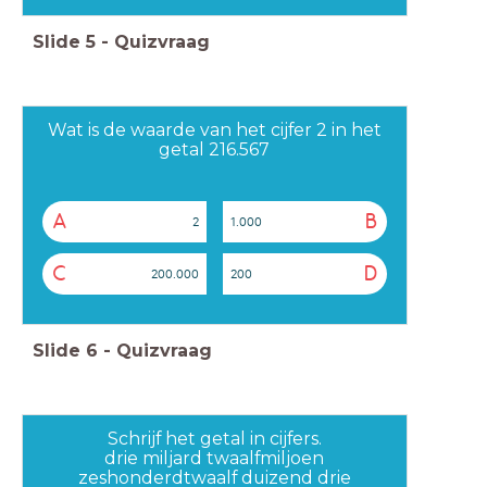
Slide
5
-
Quizvraag
Wat is de waarde van het cijfer 2 in het
getal 216.567
A
B
2
1.000
C
D
200.000
200
Slide
6
-
Quizvraag
Schrijf het getal in cijfers.
drie miljard twaalfmiljoen
zeshonderdtwaalf duizend drie