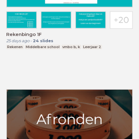
Rekenbingo 1F
25 days ago
-
24
slides
Rekenen
Middelbare school
vmbo b, k
Leerjaar 2