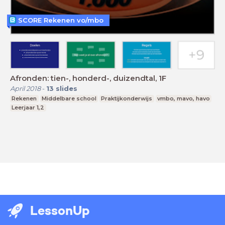
SCORE Rekenen vo/mbo
Afronden: tien-, honderd-, duizendtal, 1F
April 2018
-
13
slides
Rekenen
Middelbare school
Praktijkonderwijs
vmbo, mavo, havo
Leerjaar 1,2
LessonUp