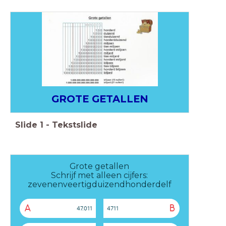
GROTE GETALLEN
Slide
1
-
Tekstslide
Grote getallen
Schrijf met alleen cijfers:
zevenenveertigduizendhonderdelf
A
B
47.011
4711