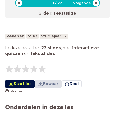
1
/
22
volgende
Slide
1
:
Tekstslide
Rekenen
MBO
Studiejaar 1,2
In deze les zitten
22 slides
,
met
interactieve
quizzen
en
tekstslides
.
Start les
Bewaar
Deel
Printen
Onderdelen in deze les