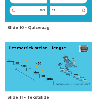
C
D
29,5
29
Slide
10
-
Quizvraag
Het metriek stelsel - lengte
Slide
11
-
Tekstslide