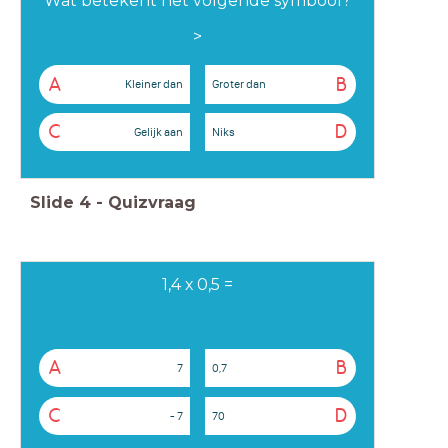
Wat betekent het volgende symbool?
>
A
B
Kleiner dan
Groter dan
C
D
Gelijk aan
Niks
Slide
4
-
Quizvraag
1,4 x 0,5 =
A
B
7
0,7
C
D
- 7
70