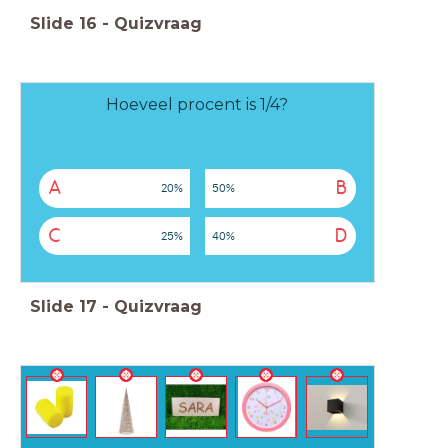
Slide
16
-
Quizvraag
Hoeveel procent is 1/4?
A
B
20%
50%
C
D
25%
40%
Slide
17
-
Quizvraag