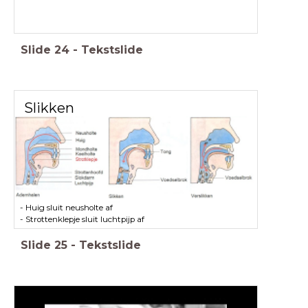
Slide
24
-
Tekstslide
Slikken
- Huig sluit neusholte af
- Strottenklepje sluit luchtpijp af
Slide
25
-
Tekstslide