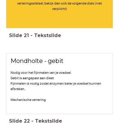
verteringsstelsel, bekijk dan ook de volgende dia's (niet
verplicht)
Slide
21
-
Tekstslide
Mondholte - gebit
Nodig voor het fijnmalen van je voedsel.
Gebit is aangepast aan dieet
Fijnmalen is nodig zodat enzymen beter je voedsel kunnen
afbreken.
Mechanische vertering
Slide
22
-
Tekstslide