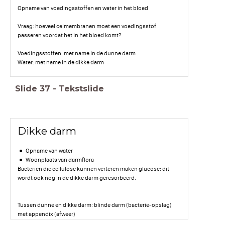
Opname van voedingsstoffen en water in het bloed
Vraag: hoeveel celmembranen moet een voedingsstof
passeren voordat het in het bloed komt?
Voedingsstoffen: met name in de dunne darm
Water: met name in de dikke darm
Slide
37
-
Tekstslide
Dikke darm
Opname van water
Woonplaats van darmflora
Bacteriën die cellulose kunnen verteren maken glucose: dit
wordt ook nog in de dikke darm geresorbeerd.
Tussen dunne en dikke darm: blinde darm (bacterie-opslag)
met appendix (afweer)