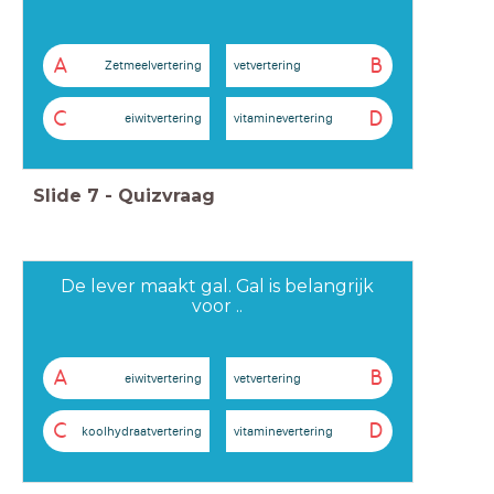
A
B
Zetmeelvertering
vetvertering
C
D
eiwitvertering
vitaminevertering
Slide
7
-
Quizvraag
De lever maakt gal. Gal is belangrijk
voor ..
A
B
eiwitvertering
vetvertering
C
D
koolhydraatvertering
vitaminevertering