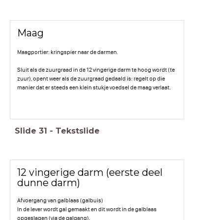
Maag
Maagportier: kringspier naar de darmen.
Sluit als de zuurgraad in de 12 vingerige darm te hoog wordt (te
zuur), opent weer als de zuurgraad gedaald is: regelt op die
manier dat er steeds een klein stukje voedsel de maag verlaat.
Slide
31
-
Tekstslide
12 vingerige darm (eerste deel
dunne darm)
Afvoergang van galblaas (galbuis)
In de lever wordt gal gemaakt en dit wordt in de galblaas
opgeslagen (via de galgang).