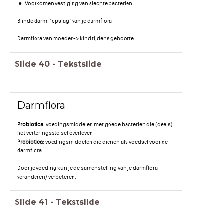
Voorkomen vestiging van slechte bacterien
Blinde darm: ' opslag ' van je darmflora
Darmflora van moeder -> kind tijdens geboorte
Slide
40
-
Tekstslide
Darmflora
Probiotica
: voedingsmiddelen met goede bacterien die (deels)
het verteringsstelsel overleven
Prebiotica
: voedingsmiddelen die dienen als voedsel voor de
darmflora.
Door je voeding kun je de samenstelling van je darmflora
veranderen/ verbeteren.
Slide
41
-
Tekstslide