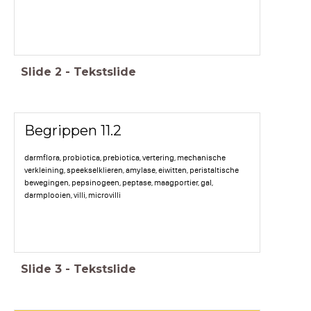
Slide
2
-
Tekstslide
Begrippen 11.2
darmflora, probiotica, prebiotica, vertering, mechanische
verkleining, speekselklieren, amylase, eiwitten, peristaltische
bewegingen, pepsinogeen, peptase, maagportier, gal,
darmplooien, villi, microvilli
Slide
3
-
Tekstslide