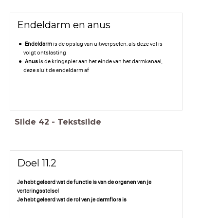
Endeldarm en anus
Endeldarm
is de opslag van uitwerpselen, als deze vol is
volgt ontslasting
Anus
is de kringspier aan het einde van het darmkanaal,
deze sluit de endeldarm af
Slide
42
-
Tekstslide
Doel 11.2
Je hebt geleerd wat de functie is van de organen van je
verteringsstelsel
Je hebt geleerd wat de rol van je darmflora is