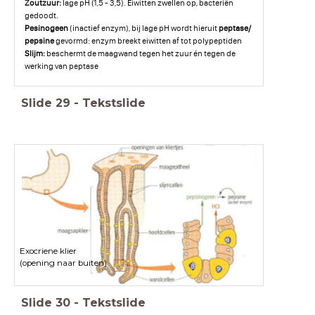
Zoutzuur:
lage pH (1,5 - 3,5). Eiwitten zwellen op, bacteriën
gedoodt.
Pesinogeen
(inactief enzym), bij lage pH wordt hieruit
peptase/
pepsine
gevormd: enzym breekt eiwitten af tot polypeptiden
Slijm:
beschermt de maagwand tegen het zuur én tegen de
werking van peptase
Slide
29
-
Tekstslide
Exocriene klier
(opening naar buiten)
Slide
30
-
Tekstslide