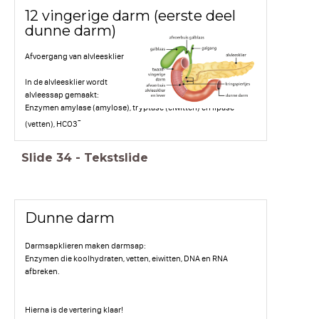
12 vingerige darm (eerste deel
dunne darm)
Afvoergang van alvleesklier
In de alvleesklier wordt
alvleessap gemaakt:
Enzymen amylase (amylose), tryptase (eiwitten) en lipase
-
(vetten), HCO3
Slide
34
-
Tekstslide
Dunne darm
Darmsapklieren maken darmsap:
Enzymen die koolhydraten, vetten, eiwitten, DNA en RNA
afbreken.
Hierna is de vertering klaar!