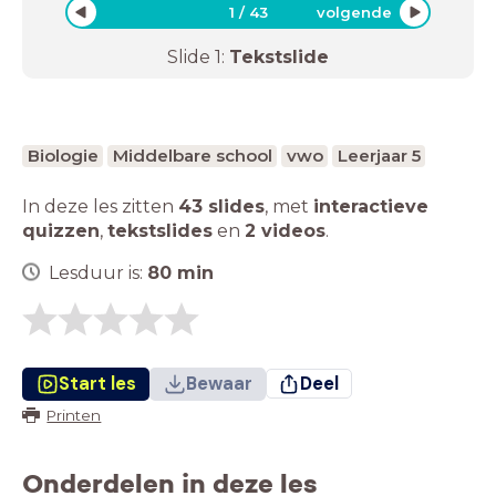
1
/
43
volgende
Slide
1
:
Tekstslide
Biologie
Middelbare school
vwo
Leerjaar 5
In deze les zitten
43 slides
,
met
interactieve
quizzen
,
tekstslides
en
2 videos
.
Lesduur is:
80
min
Start les
Bewaar
Deel
Printen
Onderdelen in deze les