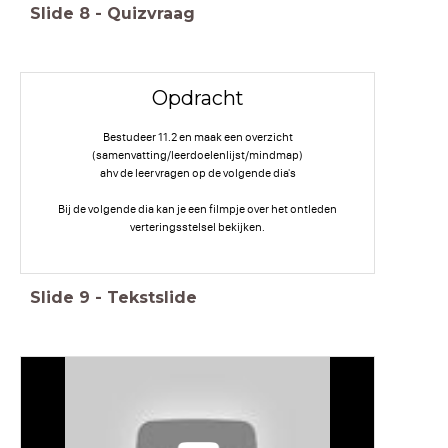
Slide
8
-
Quizvraag
Opdracht
Bestudeer 11.2 en maak een overzicht
(samenvatting/leerdoelenlijst/mindmap)
ahv de leervragen op de volgende dia's
Bij de volgende dia kan je een filmpje over het ontleden
verteringsstelsel bekijken.
Slide
9
-
Tekstslide