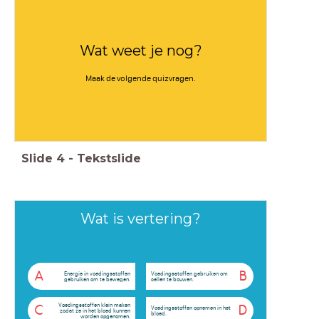
Wat weet je nog?
Maak de volgende quizvragen.
Slide
4
-
Tekstslide
Wat is vertering?
A
B
Energie in voedingsstoffen
Voedingsstoffen gebruiken om
gebruiken om te bewegen.
cellen te bouwen.
Voedingsstoffen klein maken
C
D
Voedingsstoffen opnemen in het
zodat ze in het bloed kunnen
bloed.
worden opgenomen.