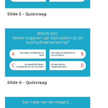
Slide
5
-
Quizvraag
BINAS 82E
Welke organen zijn betrokken bij de
koolhydraatvertering?
de maag, alvleesklier en
de maag, alvleesklier en
A
B
lever
dunne darm
de speekselklieren,
alvleesklier en
C
D
alvleesklier en dunne darm
speekselklieren
Slide
6
-
Quizvraag
Een taak van de maag is ....