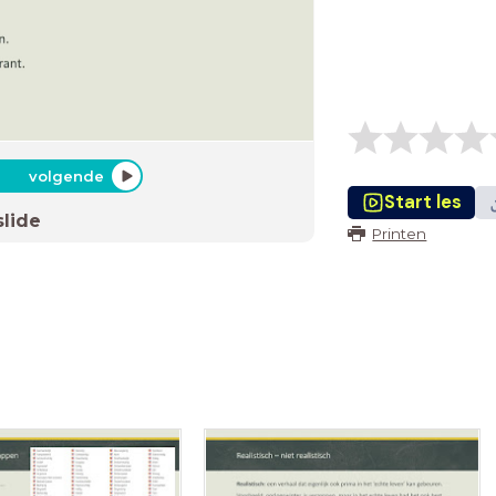
volgende
Start les
slide
Printen