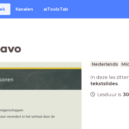
eek
Kanalen
aiToolsTab
mavo
Nederlands
Mid
In deze les zitte
tekstslides
.
Lesduur is:
30