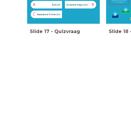
</div><div>Of een flesje
lotion?</div>
A
B
Eindrijm
Alliteratie (beginrijm)
gepaard rijm
C
Assonantie (klinkerrijm)
abba
Slide
17
-
Quizvraag
Slide
18