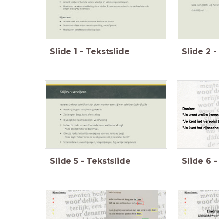
Slide
1
-
Tekstslide
Slide
2
-
Doelen:
*Je weet welke kenme
*Je kent het verschil 
*Je kunt het rijmsch
Slide
5
-
Tekstslide
Slide
6
-
De laatste woor