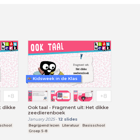
Kidsweek in de Klas
t dikke
Ook taal - Fragment uit: Het dikke
zeedierenboek
January 2025
-
12
slides
school
Begrijpend lezen
Literatuur
Basisschool
Groep 5-8