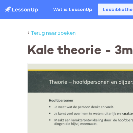
Wat is LessonUp
Lesbiblioth
‹
Terug naar zoeken
Kale theorie - 3