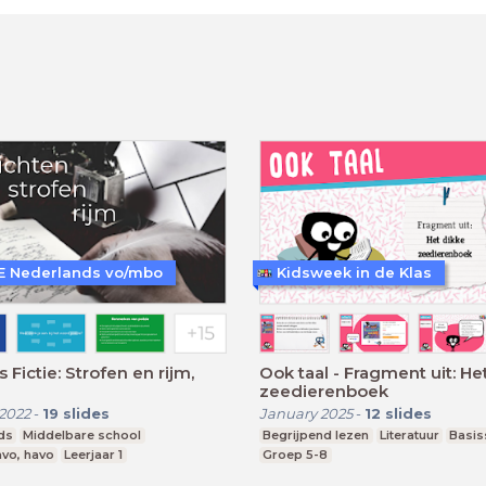
 Nederlands vo/mbo
Kidsweek in de Klas
 Fictie: Strofen en rijm,
Ook taal - Fragment uit: He
zeedierenboek
2022
-
19
slides
January 2025
-
12
slides
ds
Middelbare school
Begrijpend lezen
Literatuur
Basis
vo, havo
Leerjaar 1
Groep 5-8