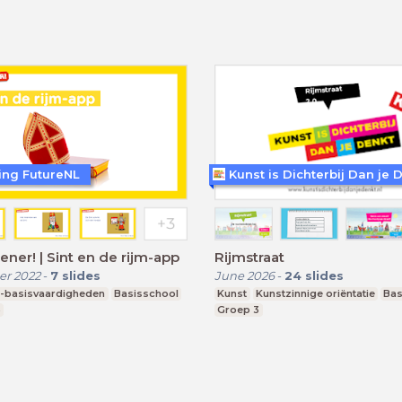
ting FutureNL
ener! | Sint en de rijm-app
Rijmstraat
r 2022
-
7
slides
June 2026
-
24
slides
-basisvaardigheden
Basisschool
Kunst
Kunstzinnige oriëntatie
Bas
3
Groep 3