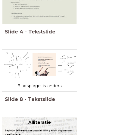
Slide
4
-
Tekstslide
Bladspiegel is anders
Slide
8
-
Tekstslide
Alliteratie
Beginrijm
(alliteratie)
: veel woorden in het gedicht beginnen met
dezelfde letter.