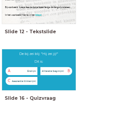
Bijvoorbeeld:
L
iesje
l
eerde
L
otje
l
open
l
angs de
l
ange
L
indelaan
In het voorbeeld hierna in het
blauw
.
Slide
12
-
Tekstslide
De bij zei blij: "Hij zei jij!"
Dit is:
A
B
Eindrijm
Alliteratie (beginrijm)
C
Assonantie (klinkerrijm)
Slide
16
-
Quizvraag