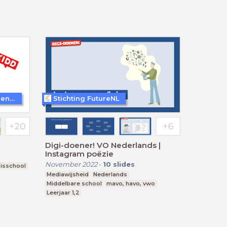
Kunst is Dichterbij Dan je Denkt (KIDD)
Stichting FutureNL
Digi-doener! VO Nederlands |
Instagram poëzie
November 2022
-
10
slides
isschool
Mediawijsheid
Nederlands
Middelbare school
mavo, havo, vwo
Leerjaar 1,2