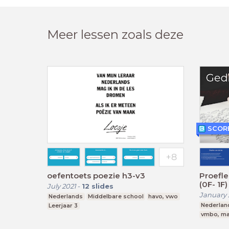
Meer lessen zoals deze
SCORE
oefentoets poezie h3-v3
Proefles
(0F- 1F)
July 2021
-
12
slides
January 
Nederlands
Middelbare school
havo, vwo
Nederlan
Leerjaar 3
vmbo, ma