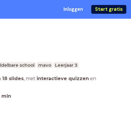
Inloggen
Start gratis
delbare school
mavo
Leerjaar 3
n
18 slides
,
met
interactieve quizzen
en
min