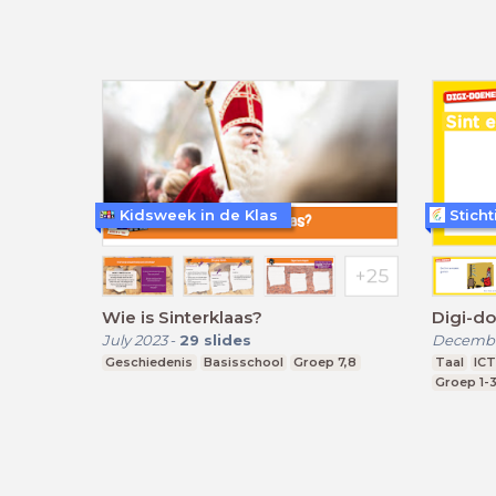
Kidsweek in de Klas
Stich
Wie is Sinterklaas?
Digi-do
July 2023
-
29
slides
Decembe
Geschiedenis
Basisschool
Groep 7,8
Taal
ICT
Groep 1-