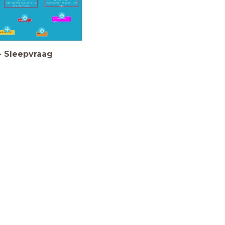
</div><div>Wat moest hij jou
</div><div>Een flesje lotion?
schenken?</div>
</div>
omarmend
abab
rijm
gekruist rijm
aabb
-
Sleepvraag