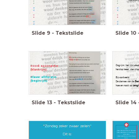
regel rijmen 
Slide
9
-
Tekstslide
Slide
10
Oogrijm: het lijkt als
Rood: assonantie
hardop leest, dan klop
(klankrijm)
Blauw: alliteratie
Bijvoorbeeld:
(beginrijm)
De dames van de
Ban
hoeven nooit op
zangl
Slide
13
-
Tekstslide
Slide
14
"Zondag zeker zwaar zeilen"
A.
<div>
</div><div>Sint liep te denken
</div><div>Wat moest hij jou
Dit is:
schenken
</div><div>Een boek of een
bon