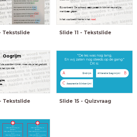
op elkaar
Bijvoorbeeld: De ochtend r
aa
kt je
aa
n in licht en nauwelijks
merkb
aa
r g
a
pen
In het voorbeeld hierna in het
rood
.
-
Tekstslide
Slide
11
-
Tekstslide
"De les was nog lang,
Oogrijm
En wij zaten nog steeds op de gang."
Dit is:
of de woorden rijmen, maar als je het gedicht
t het rijm niet.
A
B
Eindrijm
Alliteratie (beginrijm)
gles,
C
Assonantie (klinkerrijm)
es.
-
Tekstslide
Slide
15
-
Quizvraag
B.
C.
<div>
<div>
</div><div>Sint liep te
</div><div>Sint liep te
denken,
denken
</div><div>Een boek of een
</div><div>Een boek of een
bon
bon
</div><div>Of een flesje
</div><div>Wat moest hij
lotion,
jou schenken