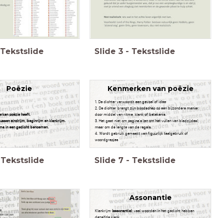
Tekstslide
Slide
3
-
Tekstslide
Poëzie
Kenmerken van poëzie
1. De dichter verwoordt een gevoel of idee
2. De dichter brengt zijn boodschap op een bijzondere manier,
rken poëzie heeft.
door middel van ritme, klank of betekenis.
tussen eindrijm, beginrijm en klankrijm.
3. Het gaat niet om pagina's (en om het vullen van bladzijdes),
ema in een gedicht benoemen.
maar om de lengte van de regels.
4. Wordt gebruik gemaakt van figuurlijk taalgebruik of
woordgrapjes
Tekstslide
Slide
7
-
Tekstslide
Assonantie
Klankrijm
(assonantie)
: veel woorden in het gedicht hebben
den van een
dezelfde klank.