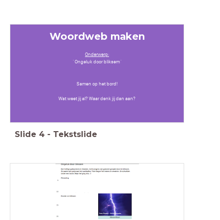
Woordweb maken
Onderwerp:
´Ongeluk door bliksem´
Samen op het bord!
Wat weet jij al? Waar denk jij dan aan?
Slide
4
-
Tekstslide