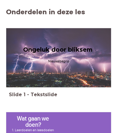
Onderdelen in deze les
Ongeluk door bliksem
Nieuwsbegrip
Slide
1
-
Tekstslide
Wat gaan we
doen?
1. Leerdoelen en leesdoelen