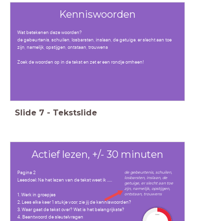
Kenniswoorden
Wat betekenen deze woorden?
de gebeurtenis, schuilen, losbarsten, inslaan, de getuige, er slecht aan toe
zijn, namelijk, opstijgen, ontstaan, trouwens
Zoek de woorden op in de tekst en zet er een rondje omheen!
Slide
7
-
Tekstslide
Actief lezen, +/- 30 minuten
de gebeurtenis, schuilen,
Pagina 2
losbarsten, inslaan, de
Leesdoel: Na het lezen van de tekst weet ik .....
getuige, er slecht aan toe
zijn, namelijk, opstijgen,
ontstaan, trouwens
1. Werk in groepjes
2. Lees elke keer 1 stukje voor, zie jij de kenniswoorden?
3. Waar gaat de tekst over? Wat is het belangrijkste?
timer
4. Beantwoord de sleutelvragen