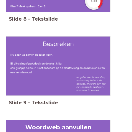
1:00
Klaar? Maak opdracht 2 en 3.
Slide
8
-
Tekstslide
Bespreken
Nu gaan we samen de tekst lezen.
Bij elke alinea/stuk/deel van de tekst krijgt
één groepje de beurt. Geef antwoord op de sleutelvraag én de betekenis van
een kenniswoord.
de gebeurtenis, schuilen,
losbarsten, inslaan, de
getuige, er slecht aan toe
zijn, namelijk, opstijgen,
ontstaan, trouwens
Slide
9
-
Tekstslide
Woordweb aanvullen