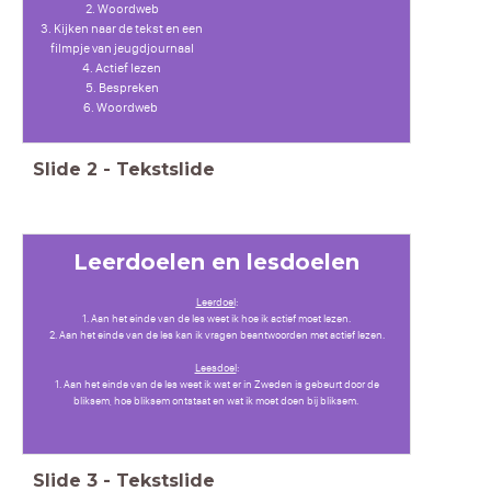
2. Woordweb
3. Kijken naar de tekst en een
filmpje van jeugdjournaal
4. Actief lezen
5. Bespreken
6. Woordweb
Slide
2
-
Tekstslide
Leerdoelen en lesdoelen
Leerdoel
:
1. Aan het einde van de les weet ik hoe ik actief moet lezen.
2. Aan het einde van de les kan ik vragen beantwoorden met actief lezen.
Leesdoel
:
1. Aan het einde van de les weet ik wat er in Zweden is gebeurt door de
bliksem, hoe bliksem ontstaat en wat ik moet doen bij bliksem.
Slide
3
-
Tekstslide