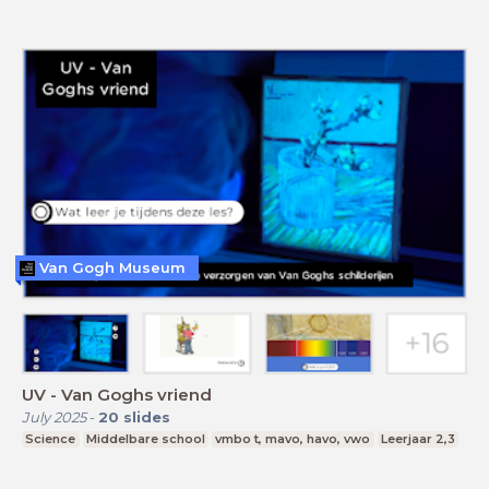
Van Gogh Museum
UV - Van Goghs vriend
July 2025
-
20
slides
Science
Middelbare school
vmbo t, mavo, havo, vwo
Leerjaar 2,3