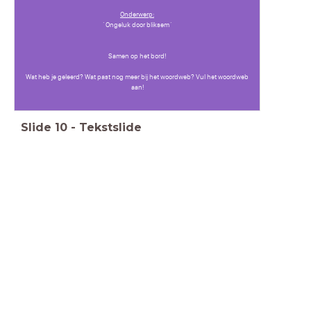
Onderwerp:
´Ongeluk door bliksem´
Samen op het bord!
Wat heb je geleerd? Wat past nog meer bij het woordweb? Vul het woordweb
aan!
Slide
10
-
Tekstslide