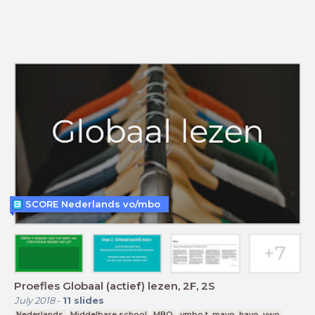
SCORE Nederlands vo/mbo
Proefles Globaal (actief) lezen, 2F, 2S
July 2018
-
11
slides
Nederlands
Middelbare school
MBO
vmbo t, mavo, havo, vwo