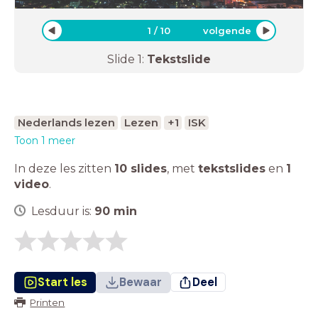
1
/
10
volgende
Slide
1
:
Tekstslide
Nederlands lezen
Lezen
+1
ISK
Toon 1 meer
In deze les zitten
10 slides
,
met
tekstslides
en
1
video
.
Lesduur is:
90
min
Start les
Bewaar
Deel
Printen