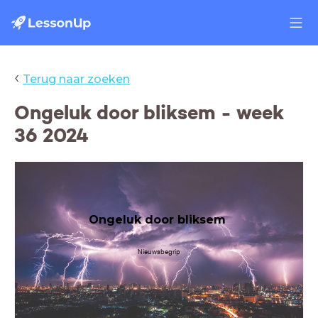
‹
Terug naar zoeken
Ongeluk door bliksem - week
36 2024
Ongeluk door bliksem
Nieuwsbegrip