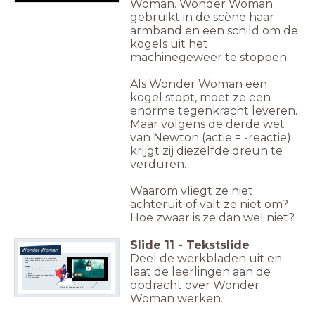
Woman. Wonder Woman
gebruikt in de scène haar
armband en een schild om de
kogels uit het
machinegeweer te stoppen.
Als Wonder Woman een
kogel stopt, moet ze een
enorme tegenkracht leveren.
Maar volgens de derde wet
van Newton (actie = -reactie)
krijgt zij diezelfde dreun te
verduren.
Waarom vliegt ze niet
achteruit of valt ze niet om?
Hoe zwaar is ze dan wel niet?
Slide
11
-
Tekstslide
Wonder Woman
Deel de werkbladen uit en
Gebruik
het werkblad
om uit te rekenen hoe
zwaar Wonder Woman moet zijn om niet om te
vallen.
laat de leerlingen aan de
Stappen
Schat de remafstand.
Bereken de kracht die Wonder Woman moet
leveren.
Bereken de massa van Wonder Woman.
Trek een conclusie.
opdracht over Wonder
Gebruik het fragment vanaf 2:39
Woman werken.