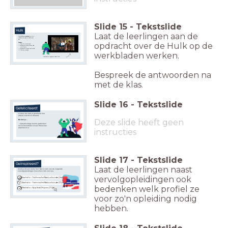
Slide
15
-
Tekstslide
Hulk
Laat de leerlingen aan de
Gebruik
het werkblad
om uit te
rekenen hoe zwaar de Hulk moet
zijn.
opdracht over de Hulk op de
Stappen
Schat de remafstand.
Bereken de kracht die de Hulk
moet leveren.
Bereken de massa van de Hulk.
Trek een conclusie.
werkbladen werken.
Gebruik het fragment vanaf 0:49
Bespreek de antwoorden na
met de klas.
Slide
16
-
Tekstslide
Gefeliciteerd!
In deze les heb je gerekend met
arbeid, kracht en afstand.
Deze slide heeft geen
Nu kun je...
...natuurkundige kennis gebruiken
om te beoordelen of een filmscène
realistisch is.
instructies
Slide
17
-
Tekstslide
Geïnspireerd?
Laat de leerlingen naast
Vond je dit een leuke les? Dan is één van de volgende
vervolgopleidingen misschien iets voor jou.
vervolgopleidingen ook
Bachelor Technische Natuurkunde (Utwente)
Bachelor Technische Natuurkunde (TU Delft)
bedenken welk profiel ze
Bachelor Applied Physics (TU/e)
voor zo'n opleiding nodig
hebben.