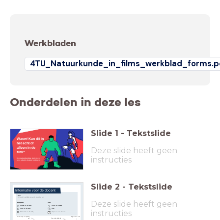
Werkbladen
4TU_Natuurkunde_in_films_werkblad_forms.p
Onderdelen in deze les
Slide
1
-
Tekstslide
Wauw! Kan dit in
het echt of
Deze slide heeft geen
alleen in de
film?
instructies
Een natuurkundige factcheck
over arbeid, afstand en kracht
Slide
2
-
Tekstslide
Informatie voor de docent
Vooraf
Print vooraf de werkbladen en neem de les een keer door.
Deze slide heeft geen
Benodigdheden
Iconen
Werkblad voor elke leerling
Vergroot een afbeelding
Klik hier
Laptop voor elke leerling
instructies
Rekenmachine voor elke leerling
Hotspot met meer informatie
Navigeren door de les
Zet het vinkje 'toon bij leerling'
aan
Toon notities bij elke dia