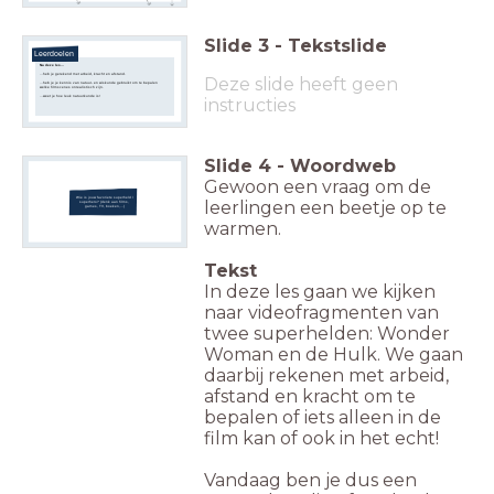
Slide
3
-
Tekstslide
Leerdoelen
Na deze les...
...heb je gerekend met arbeid, kracht en afstand.
Deze slide heeft geen
...heb je je kennis van natuur- en wiskunde gebruikt om te bepalen
welke filmscenes onrealistisch zijn.
...weet je hoe leuk natuurkunde is!
instructies
Slide
4
-
Woordweb
Gewoon een vraag om de
Wie is jouw favoriete superheld /
leerlingen een beetje op te
superhero? (denk aan films,
games, TV, boeken,...)
warmen.
Tekst
In deze les gaan we kijken
naar videofragmenten van
twee superhelden: Wonder
Woman en de Hulk. We gaan
daarbij rekenen met arbeid,
afstand en kracht om te
bepalen of iets alleen in de
film kan of ook in het echt!
Vandaag ben je dus een