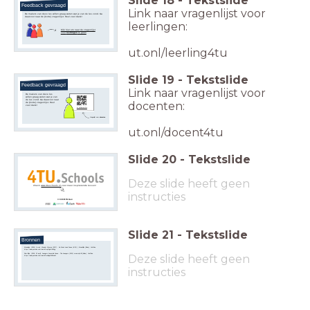
Slide
18
-
Tekstslide
Feedback gevraagd
Link naar vragenlijst voor
De makers van deze les willen graag weten wat je van de les vond. Ga
daarvoor naar de (korte) vragenlijst. Heel veel dank!
leerlingen:
Klik hier om naar de vragenlijst
voor
leerlingen
te gaan
ut.onl/leerling4tu
Slide
19
-
Tekstslide
Feedback gevraagd
Link naar vragenlijst voor
De makers van deze les
willen graag weten wat je van
de les vond. Ga daarvoor naar
docenten:
de (korte) vragenlijst. Heel
veel dank!
ut.onl/docent4tu
Vragenlijst voor
docenten
ut.onl/docent4tu
Slide
20
-
Tekstslide
Deze slide heeft geen
Check
www.4tuschools.nl
voor meer inspirerende lessen!
instructies
Slide
21
-
Tekstslide
Bronnen
Movieclips. (2018, 4 mei).
Wonder Woman (2017) - No Man’s Land Scene (6/10) | MovieClips
[Video]. YouTube.
https://www.youtube.com/watch?v=pJCgeOAKXyg
ShortClips. (2018, 22 april).
Avengers Assemble Scene - The Avengers (2012) movie clip HD
[Video]. YouTube.
Deze slide heeft geen
https://www.youtube.com/watch?v=oBqqI6NMeaM
instructies