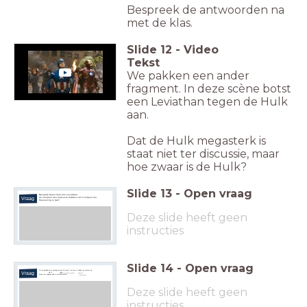
Bespreek de antwoorden na
met de klas.
Slide
12
-
Video
Tekst
We pakken een ander
fragment. In deze scène botst
een Leviathan tegen de Hulk
aan.
Dat de Hulk megasterk is
staat niet ter discussie, maar
hoe zwaar is de Hulk?
Slide
13
-
Open vraag
Dat grote beest heet een Leviathan.
Vraag
Ze schijnen een massa te hebben van 3 miljoen ton.
Hoeveel kg is dat?
Deze slide heeft geen
instructies
Slide
14
-
Open vraag
Grote getallen kun je schrijven als een 10-macht. Zo kun je 3 miljoen ton noteren als
Vraag
kg of kg.
3
.
0
0
0
.
0
0
0
.
0
0
0
3
⋅
1
0
9
Noteer het volgende cijfer in normale notatie:
5
,
6
⋅
1
0
5
Deze slide heeft geen
instructies