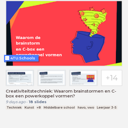
4TU.Schools
Creativiteitstechniek: Waarom brainstormen en C-
box een powerkoppel vormen?
9 days ago
-
18
slides
Techniek
Kunst
+8
Middelbare school
havo, vwo
Leerjaar 3-5