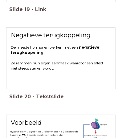
Slide
19
-
Link
Negatieve terugkoppeling
De meeste hormonen werken met een
negatieve
terugkoppeling
.
Ze remmen hun eigen aanmaak waardoor een effect
niet steeds sterker wordt.
Slide
20
-
Tekstslide
Voorbeeld
Hypothalamus geeft neurohormonen af, waarop de
hypofyse
TSH
produceert, een schildklier