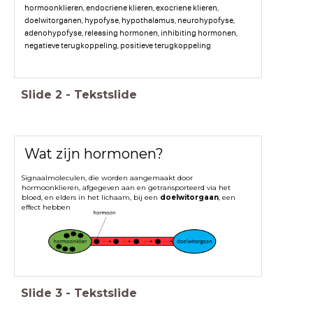
hormoonklieren, endocriene klieren, exocriene klieren,
doelwitorganen, hypofyse, hypothalamus, neurohypofyse,
adenohypofyse, releasing hormonen, inhibiting hormonen,
negatieve terugkoppeling, positieve terugkoppeling
Slide
2
-
Tekstslide
Wat zijn hormonen?
Signaalmoleculen, die worden aangemaakt door
hormoonklieren, afgegeven aan en getransporteerd via het
bloed, en elders in het lichaam, bij een
doelwitorgaan
, een
effect hebben
Slide
3
-
Tekstslide