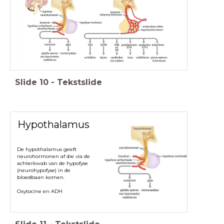
Slide
10
-
Tekstslide
Hypothalamus
De hypothalamus geeft
neurohormonen af die via de
achterkwab van de hypofyse
(neurohypofyse) in de
bloedbaan komen.
Oxytocine en ADH