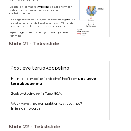
stimulerend hormoon.
De schildklier maakt
thyroxine
aan, dit hormoon
verhoogt de stofwisselingssnelheid in
doelwitorganen.
Een hoge concentratie thyroxine remt de afgifte van
neurohormonen in de hypothalamus en TSH in de
hypofyse --> de afgifte van thyroxine neemt af.
Bij een lage concentratie thyroxine stopt deze
remming.
Slide
21
-
Tekstslide
Positieve terugkoppeling
Hormoon oxytocine (ocytocine) heeft een
positieve
terugkoppeling
.
Zoek oxytocine op in Tabel 89A.
Waar wordt het gemaakt en wat doet het?
In je eigen woorden.
Slide
22
-
Tekstslide