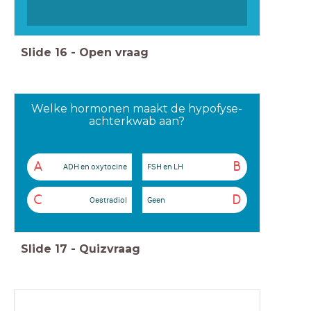
Slide
16
-
Open vraag
Welke hormonen maakt de hypofyse-
achterkwab aan?
A
B
ADH en oxytocine
FSH en LH
C
D
Oestradiol
Geen
Slide
17
-
Quizvraag