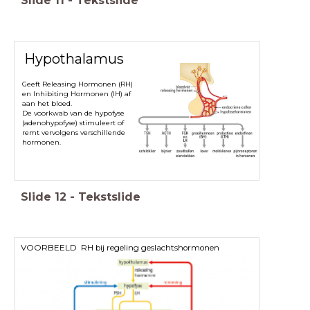
Slide
11
-
Tekstslide
Hypothalamus
Geeft Releasing Hormonen (RH)
en Inhibiting Hormonen (IH) af
aan het bloed.
De voorkwab van de hypofyse
(adenohypofyse) stimuleert of
remt vervolgens verschillende
hormonen.
Slide
12
-
Tekstslide
VOORBEELD RH bij regeling geslachtshormonen