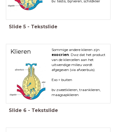
bv. testis, bijnieren, schildklier
Slide
5
-
Tekstslide
Sommige andere klieren zijn
Klieren
exocrien
. Dwz dat het product
van de kliercellen aan het
uitwendige milieu wordt
afgegeven (via afvoerbuis).
Exo = buiten
bv zweetklieren, traanklieren,
maagsapklieren
Slide
6
-
Tekstslide