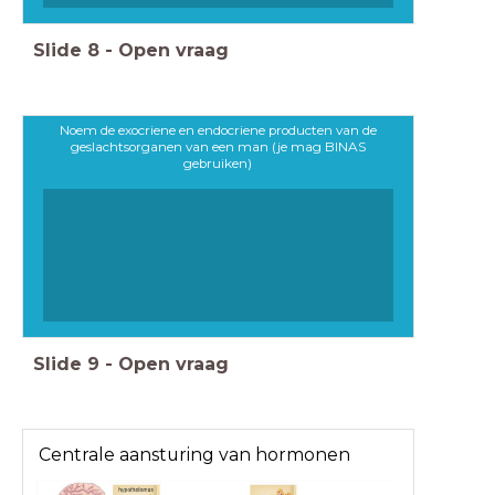
Slide
8
-
Open vraag
Noem de exocriene en endocriene producten van de
geslachtsorganen van een man (je mag BINAS
gebruiken)
Slide
9
-
Open vraag
Centrale aansturing van hormonen