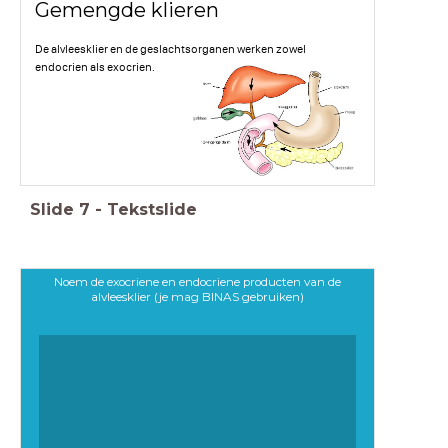
Gemengde klieren
De alvleesklier en de geslachtsorganen werken zowel
endocrien als exocrien.
Slide
7
-
Tekstslide
Noem de exocriene en endocriene producten van de
alvleesklier (je mag BINAS gebruiken)