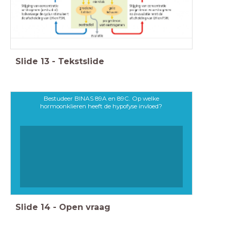
Slide
13
-
Tekstslide
Bestudeer BINAS 89A en 89C. Op welke
hormoonklieren heeft de hypofyse invloed?
Slide
14
-
Open vraag