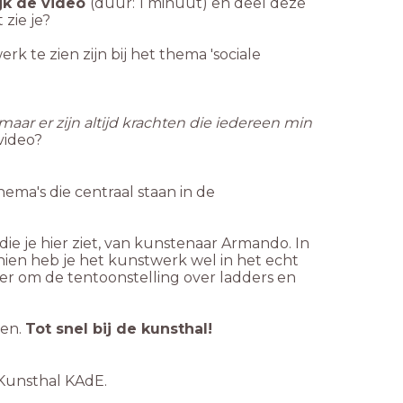
jk de video
(duur: 1 minuut) en deel deze
 zie je?
k te zien zijn bij het thema 'sociale
aar er zijn altijd krachten die iedereen min
video?
ema's die centraal staan in de
ie je hier ziet, van kunstenaar Armando. In
hien heb je het kunstwerk wel in het echt
er om de tentoonstelling over ladders en
ben.
Tot snel bij de kunsthal!
n Kunsthal KAdE.