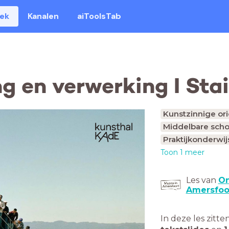
eek
Kanalen
aiToolsTab
g en verwerking I Stai
Kunstzinnige ori
Middelbare scho
Praktijkonderwij
Toon 1 meer
Les van
On
Amersfoo
In deze les zitte