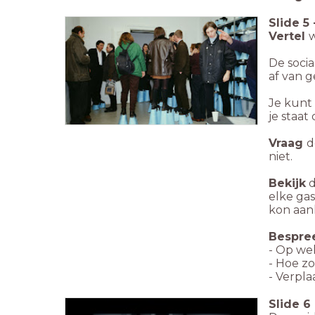
Slide
5
Vertel
w
De socia
af van g
Je kunt
je staat
Vraag
d
niet.
Bekijk
d
elke ga
kon aank
Bespree
- Op we
- Hoe zo
- Verpla
Slide
6