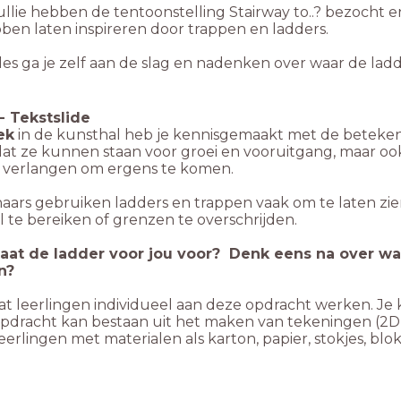
ullie hebben de tentoonstelling Stairway to..? bezocht
ben laten inspireren door trappen en ladders.
les ga je zelf aan de slag en nadenken over waar de ladd
-
Tekstslide
ek
in de kunsthal heb je kennisgemaakt met de betekeni
dat ze kunnen staan voor groei en vooruitgang, maar oo
et verlangen om ergens te komen.
aars gebruiken ladders en trappen vaak om te laten z
 te bereiken of grenzen te overschrijden.
aat de ladder voor jou voor? Denk eens na over waa
n?
at leerlingen individueel aan deze opdracht werken. Je 
opdracht kan bestaan uit het maken van tekeningen (2D)
eerlingen met materialen als karton, papier, stokjes, blo