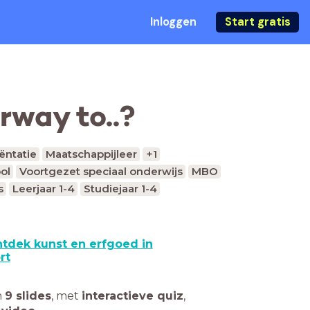
Inloggen
Start gratis
rway to..?
ëntatie
Maatschappijleer
+1
ol
Voortgezet speciaal onderwijs
MBO
s
Leerjaar 1-4
Studiejaar 1-4
tdek kunst en erfgoed in
rt
n
9 slides
,
met
interactieve quiz
,