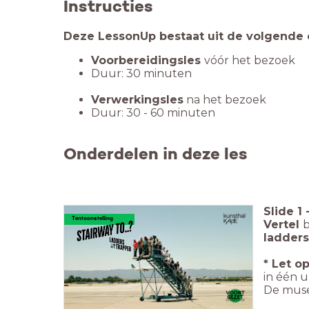
Instructies
Deze LessonUp bestaat uit de volgende 
Voorbereidingsles
vóór het bezoek
Duur: 30 minuten
Verwerkingsles
na het bezoek
Duur: 30 - 60 minuten
Onderdelen in deze les
Slide
1
Tentoonstelling
Vertel
b
ladders
* Let o
in één u
De muse