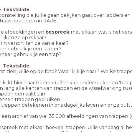
-
Tekstslide
onstelling die jullie gaan bekijken gaat over ladders en
traks ook tegen in KAdE.
de afbeeldingen en
bespreek
met elkaar: wat is het ver
 lijken ze op elkaar?
rin verschillen ze van elkaar?
oor gebruik je een ladder?
nneer gebruik je een trap?
-
Tekstslide
at zien jullie op de foto? Waar kijk je naar? Welke trap
e kijkt hier naar trapmodellen van onderzoeker en 'trapp
ven lang alle kanten van trappen en de wisselwerking tu
rappen gemaakt zijn
ensen trappen gebruiken
t trappen betekenen in ons dagelijks leven en onze cult
t een archief van wel 35.000 afbeeldingen van trappen 
spreek met elkaar hoeveel trappen jullie vandaag al 