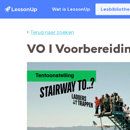
Wat is LessonUp
Lesbiblioth
‹
Terug naar zoeken
VO I Voorbereidin
Tentoonstelling