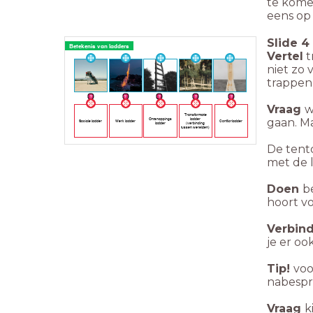
te kome
eens op
Slide
4
Betekenis van ladders
Vertel
t
niet zo 
trappen
Vraag
w
Transformatie
gaan. Ma
Ontsnappings
ladder
Sociale ladder
Werk ladder
Conflict ladder
ladder
(verbinding
tussen werelden)
De tent
met de l
Doen
b
hoort vo
Verbin
je er oo
Tip!
voo
nabespr
Vraag
k