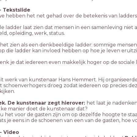
-
Tekstslide
e hebben het net gehad over de betekenis van ladders
le ladder laat zien dat mensen in een samenleving niet 
eld, opleiding, werk, status.
 het zien als een denkbeeldige ladder: sommige mensen
 op die ladder kan invloed hebben op hoe je leven eruitzi
enk je dat iedereen even makkelijk hoger op de social
it werk van kunstenaar Hans Hemmert. Hij organiseerde
st schoenverhogers droeg zodat
iedereen op precies dez
ijken.
k. De kunstenaar zegt hierover:
het laat je nadenken
lke manier doet de kunstenaar dat?
u het voor de gasten zijn om op dezelfde hoogte te sta
ats je eens in de schoenen van een van de gasten, hoe vo
-
Video