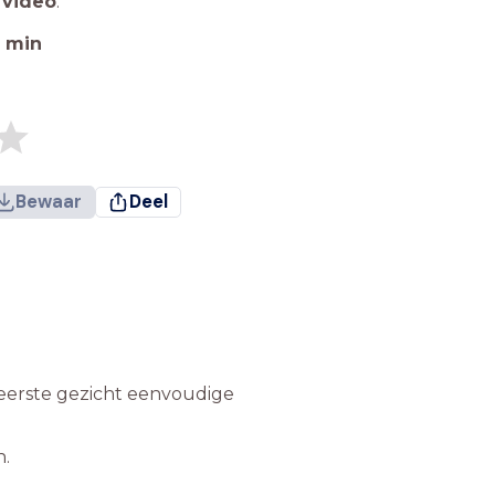
 video
.
min
Bewaar
Deel
t eerste gezicht eenvoudige
n.