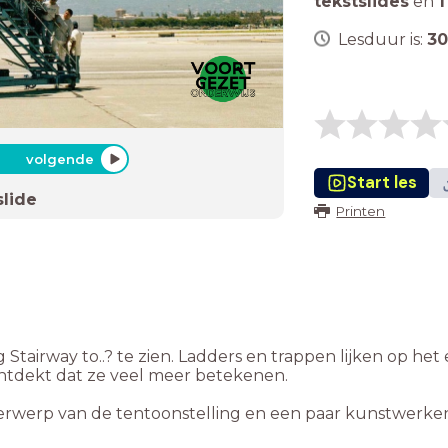
tekstslides
en
1
Lesduur is:
30
volgende
Start les
slide
Printen
Stairway to..? te zien. Ladders en trappen lijken op he
ontdekt dat ze veel meer betekenen.
derwerp van de tentoonstelling en een paar kunstwerke