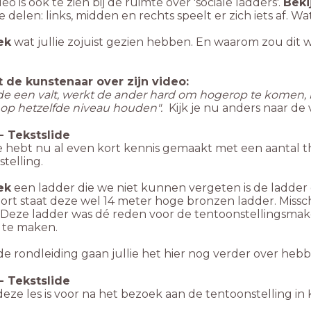
eo is ook te zien bij de ruimte over 'sociale ladders'.
Beki
ie delen: links, midden en rechts speelt er zich iets af. Wat
ek
wat jullie zojuist gezien hebben. En waarom zou dit wer
?
t de kunstenaar over zijn video:
 de een valt, werkt de ander hard om hogerop te komen, m
 op hetzelfde niveau houden".
Kijk je nu anders naar de 
-
Tekstslide
e hebt nu al even kort kennis gemaakt met een aantal th
telling.
ek
een ladder die we niet kunnen vergeten is de ladder d
ort staat deze wel 14 meter hoge bronzen ladder. Missc
 De
ze ladder was dé reden voor de tentoonstellingsmak
 te maken.
de rondleiding gaan jullie het hier nog verder over heb
-
Tekstslide
deze les is voor na het bezoek aan de tentoonstelling i