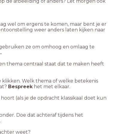
 op de afbeelding of anders? Let morgen ook
 dag wel om ergens te komen, maar bent je er
entoonstelling weer anders laten kijken naar
We gebruiken ze om omhoog en omlaag te
.
en thema centraal staat dat te maken heeft
e klikken. Welk thema of welke betekenis
dat?
Bespreek
het met elkaar.
hoort (als je de opdracht klassikaal doet kun
onder. Doe dat achteraf tijdens het
.
rachter weet?