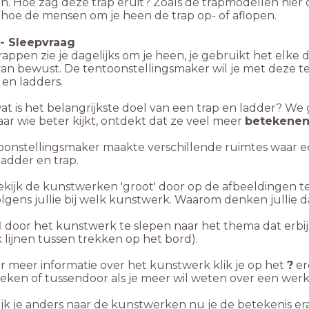
n. Hoe zag deze trap eruit? Zoals de trapmodellen hier
 hoe de mensen om je
heen de trap op- of aflopen.
-
Sleepvraag
rappen zie je dagelijks om je heen, je gebruikt het elke
van bewust. De tentoonstellingsmaker wil je met deze t
 en ladders.
at is het belangrijkste doel van een trap en ladder? 
ar wie beter kijkt, ontdekt dat ze veel meer
betekenen
oonstellingsmaker maakte verschillende ruimtes waar e
adder en trap.
ekijk de kunstwerken 'groot' door op de afbeeldingen t
lgens jullie bij welk kunstwerk. Waarom denken jullie 
d
door het kunstwerk te slepen naar het thema dat erbij 
k lijnen tussen trekken op het bord).
r meer informatie over het kunstwerk klik je op het
?
er
eken of tussendoor als je meer wil weten over een werk
ijk je anders naar de kunstwerken nu je de betekenis e