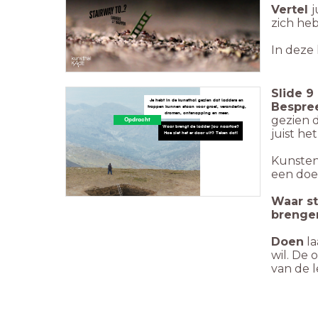
Vertel
j
zich heb
In deze 
Slide
9
Je hebt in de kunsthal gezien dat ladders en
Bespre
trappen kunnen staan voor groei, verandering,
dromen, ontsnapping en meer.
gezien 
Opdracht
Waar brengt de ladder jou naartoe?
juist h
Hoe ziet het er daar uit? Teken dat!
Kunsten
een doel
Waar st
brenge
Doen
la
wil. De 
van de l