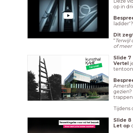
Deze vid
op in dr
Bespre
ladder'
Dit zeg
"
Terwijl
of meer
Slide
7
Vertel
j
Tot snel!
tentoons
Bespre
Amersfo
gezien?
trappen
Tijdens 
Slide
8
Verwerkingsles voor ná het bezoek
Let op
Waar leidt jullie ladder naartoe?