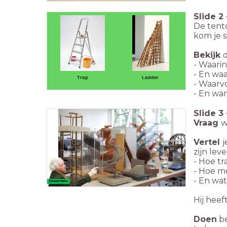
Slide
2
De tento
kom je s
Bekijk
- Waarin
- En waa
Trap
Ladder
- Waarv
- En wa
Slide
3
Vraag
w
Vertel
j
zijn le
- Hoe t
- Hoe m
- En wa
Friedrich Mielke
Hij heef
Doen
be