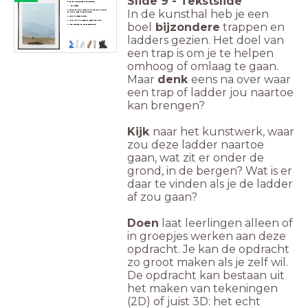
Slide
9
-
Tekstslide
je met jouw trap omhoog of omlaag gaat?
1. Maak groepjes
In de kunsthal heb je een
2. Hoe ziet de trap of ladder eruit en waar zou je willen dat
jouw trap of ladder je naartoe brengt?
3. Teken jullie ideeën op papier!
4. Vertel over jullie trappen en ladders aan elkaar!
boel
bijzondere
trappen en
5. (Bouw eventueel de trap en bestemming)
ladders gezien. Het doel van
een trap is om je te helpen
omhoog of omlaag te gaan.
Maar
denk
eens na over waar
een trap of ladder jou naartoe
kan brengen?
Kijk
naar het kunstwerk, waar
zou deze ladder naartoe
gaan, wat zit er onder de
grond, in de bergen? Wat is er
daar te vinden als je de ladder
af zou gaan?
Doen
laat leerlingen alleen of
in groepjes werken aan deze
opdracht. Je kan de opdracht
zo groot maken als je zelf wil.
De opdracht kan bestaan uit
het maken van tekeningen
(2D) of juist 3D: het echt