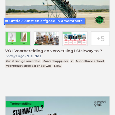
Ontdek kunst en erfgoed in Amersfoort
VO I Voorbereiding en verwerking I Stairway to..?
17 days ago
-
9
slides
Kunstzinnige oriëntatie
Maatschappijleer
+1
Middelbare school
Voortgezet speciaal onderwijs
MBO