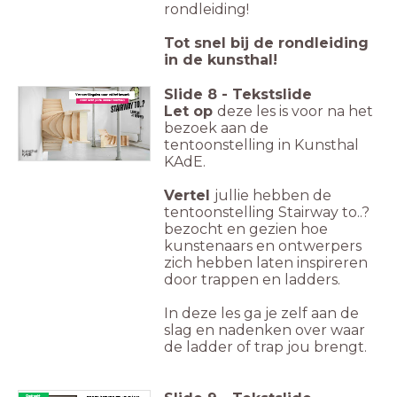
rondleiding!
Tot snel bij de rondleiding
in de kunsthal!
Slide
8
-
Tekstslide
Verwerkingsles voor ná het bezoek
Waar leidt jullie ladder naartoe?
Let op
deze les is voor na het
bezoek aan de
tentoonstelling in Kunsthal
KAdE.
Vertel
jullie hebben de
tentoonstelling Stairway to..?
bezocht en gezien hoe
kunstenaars en ontwerpers
zich hebben laten inspireren
door trappen en ladders.
In deze les ga je zelf aan de
slag en nadenken over waar
de ladder of trap jou brengt.
Opdracht
Teken en bouw je eigen trap of ladder.
Waar kom je uit als