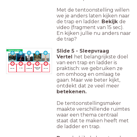
Met de tentoonstelling willen
we je anders laten kijken naar
de trap en ladder.
Bekijk
de
video (fragment van 15 sec).
En kijken jullie nu anders naar
de trap?
Slide
5
-
Sleepvraag
Betekenis van ladders
Vertel
het belangrijkste doel
van een trap en ladder is
praktisch: we gebruiken ze
Transformatie ladder
Sociale ladder
Werk ladder
Ontsnappings ladder
(verbinding tussen
Conflict ladder
werelden)
om omhoog en omlaag te
gaan. Maar wie beter kijkt,
ontdekt dat ze veel meer
betekenen.
De tentoonstellingsmaker
maakte verschillende ruimtes
waar een thema centraal
staat dat te maken heeft met
de ladder en trap.