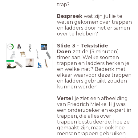
trap?
Bespreek
wat zijn jullie te
weten gekomen over trappen
en ladders door het er samen
over te hebben?
Slide
3
-
Tekstslide
timer
3:00
Doen
zet de (3 minuten)
timer aan. Welke soorten
Friedrich Mielke
trappen en ladders herken je
en welke niet? Bedenk met
elkaar waarvoor deze trappen
en ladders gebruikt zouden
kunnen worden.
Vertel
je ziet een afbeelding
van Friedrich Mielke. Hij was
een onderzoeker en expert in
trappen, die alles over
trappen bestudeerde: hoe ze
gemaakt zijn, maar ook hoe
mensen trappen gebruiken