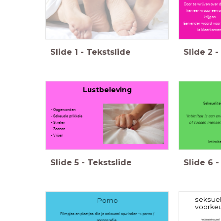
Door te wrijven over d
kan een vrouw een 
krijgen.
Een ander woord voo
is klaarkome
Slide
1
-
Tekstslide
Slide
2
-
Lustbeleving
Seksualite
- Opgewonden
- Seksuele prikkels
"Intimiteit is een 
- Strelen
of tussen mensen
- Zoenen
- Vrijen
Intimite
Slide
5
-
Tekstslide
Slide
6
-
seksue
Porno
voorke
Filmpjes en plaatjes die je seksueel opwinden -> porno /
pornografie.
heteroseksueel