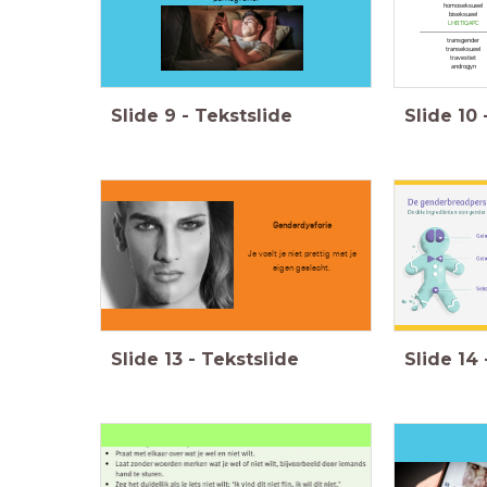
homoseksueel
biseksueel
LHBTIQAPC
------------------------------
transgender
transeksueel
travestiet
androgyn
Slide
9
-
Tekstslide
Slide
10
Genderdysforie
Je voelt je niet prettig met je
eigen geslacht.
Slide
13
-
Tekstslide
Slide
14