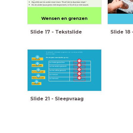
Wensen en grenzen
Slide
17
-
Tekstslide
Slide
18
Je seksuele oriëntatie zegt iets over op wie je verliefd
kunt worden.
Kies de juiste naam bij elke groep.
biseksueel
op beide geslachten
panseksueel
op het andere geslacht
op hetzelfde geslacht
homoseksueel
op mensen
heteroseksueel
op niemand
aseksueel
Slide
21
-
Sleepvraag