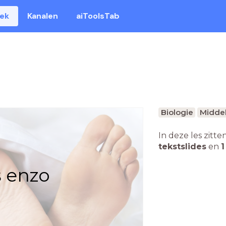
eek
Kanalen
aiToolsTab
Biologie
Middel
In deze les zitte
tekstslides
en
1
s enzo