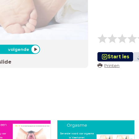
volgende
Start les
slide
Printen
 een
Orgasme
ig voor
Een ander woord voor orgasme
els
is 'klaarkomen'.