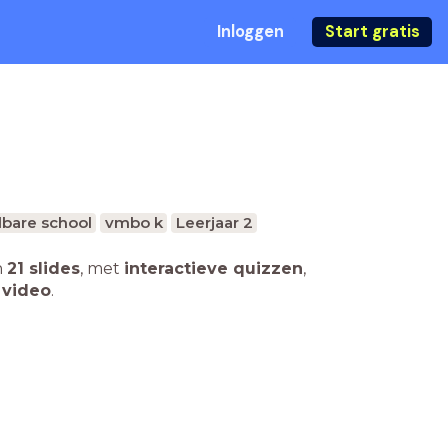
Inloggen
Start gratis
bare school
vmbo k
Leerjaar 2
n
21 slides
,
met
interactieve quizzen
,
 video
.