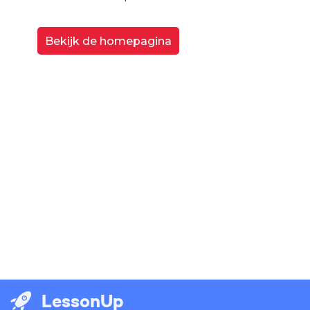
Bekijk de homepagina
LessonUp