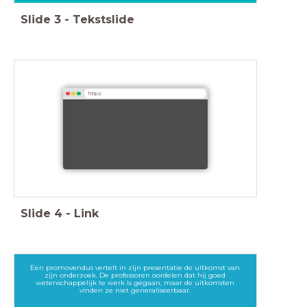
Slide
3
-
Tekstslide
https:
Slide
4
-
Link
Een promovendus vertelt in zijn presentatie de uitkomst van
zijn onderzoek. De professoren oordelen dat hij goed
wetenschappelijk te werk is gegaan, maar de uitkomsten
vinden ze niet generaliseerbaar.