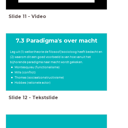
Slide
11
-
Video
7.3 Paradigma's over macht
Leg uit (1) welke theorie de filosoof/socioloog heeft bedacht en
(2) waarom dit een goed voorbeeld is van hoe vanuit het
bijhorende paradigma naar macht wordt gekeken.
Montesquieu (functionalisme)
Mills (conflict)
Thomas (sociaalconstructivisme)
Hobbes (rationele actor)
Slide
12
-
Tekstslide