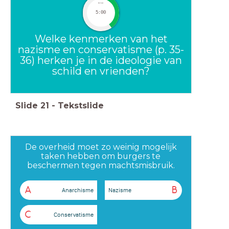
timer
5:00
Welke kenmerken van het
nazisme en conservatisme (p. 35-
36) herken je in de ideologie van
schild en vrienden?
Slide
21
-
Tekstslide
De overheid moet zo weinig mogelijk
taken hebben om burgers te
beschermen tegen machtsmisbruik.
A
B
Anarchisme
Nazisme
C
Conservatisme