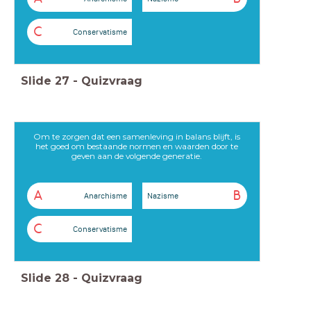
C
Conservatisme
Slide
27
-
Quizvraag
Om te zorgen dat een samenleving in balans blijft, is
het goed om bestaande normen en waarden door te
geven aan de volgende generatie.
A
B
Anarchisme
Nazisme
C
Conservatisme
Slide
28
-
Quizvraag