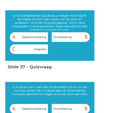
b) Vanzelfsprekend was de paus vroeger machtig en
bemoeide hij zich met waken van de vorst, en
andersom. Zo is het lang doorgegaan, tot er werd
ingegrepen in deze gewoonte. Tegenwoordig is er een
scheiding van kerk en staat.
A
B
Depersonalisering
Formalisering
C
Integratie
Slide
37
-
Quizvraag
c) In plaats van 1 wet over kinderarbeid zijn er nu wel
twintig wetten die minderjarigen op verschillende
manieren beschermen tegen te zwaar of te veel werk.
A
B
Depersonalisering
Formalisering