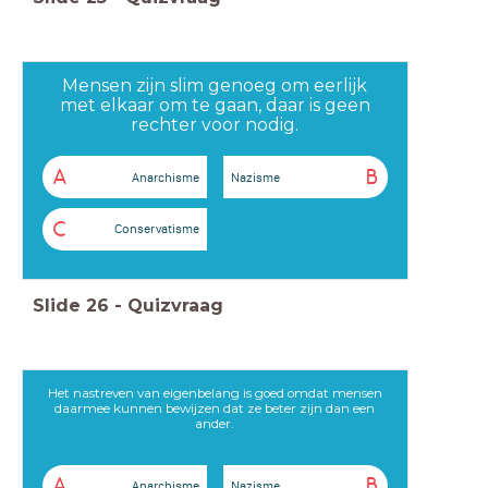
Mensen zijn slim genoeg om eerlijk
met elkaar om te gaan, daar is geen
rechter voor nodig.
A
B
Anarchisme
Nazisme
C
Conservatisme
Slide
26
-
Quizvraag
Het nastreven van eigenbelang is goed omdat mensen
daarmee kunnen bewijzen dat ze beter zijn dan een
ander.
A
B
Anarchisme
Nazisme