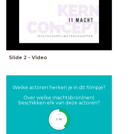
Slide
2
-
Video
Welke actoren herken je in dit filmpje?
Over welke machtsbron(nen)
beschikken elk van deze actoren?
timer
3:00