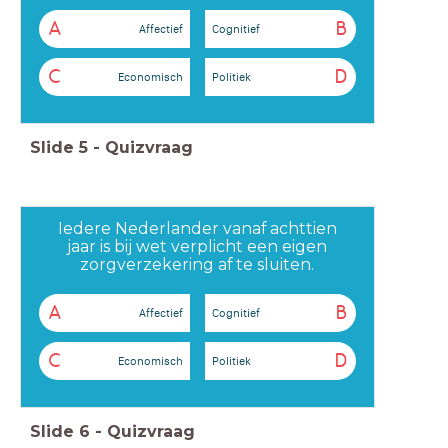
A
B
Affectief
Cognitief
C
D
Economisch
Politiek
Slide
5
-
Quizvraag
Iedere Nederlander vanaf achttien
jaar is bij wet verplicht een eigen
zorgverzekering af te sluiten.
A
B
Affectief
Cognitief
C
D
Economisch
Politiek
Slide
6
-
Quizvraag