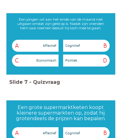
Een jongen wil aan het einde van de maand niet
uitgaan omdat zijn geld op is. Nadat zijn vrienden
hem saai noemen besluit hij toch mee te gaan.
A
B
Affectief
Cognitief
C
D
Economisch
Politiek
Slide
7
-
Quizvraag
Een grote supermarktketen koopt
kleinere supermarkten op, zodat hij
grotendeels de prijzen kan bepalen.
A
B
Affectief
Cognitief