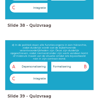
C
Integratie
Slide
38
-
Quizvraag
d) In de politiek staan alle functies ergens in een hiërarchie,
zodat duidelijk wordt wat de bijbehorende
verantwoordelijkheden zijn. Deze zijn duidelijk
opgeschreven, zodat niemand onder zijn werk vandaan komt
of misbruik maakt van de situatie omdat iets bijvoorbeeld
niet in zijn contract stond.
A
B
Depersonalisering
Formalisering
C
Integratie
Slide
39
-
Quizvraag