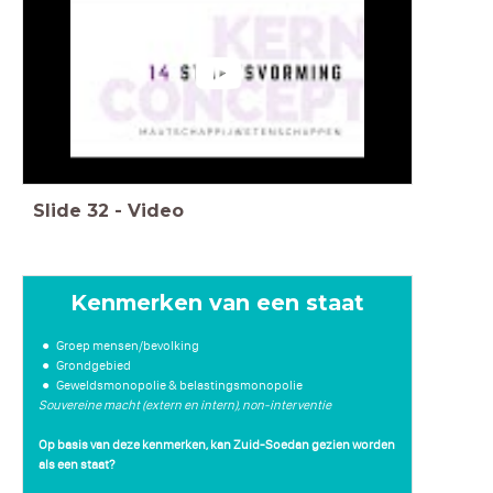
Slide
32
-
Video
Kenmerken van een staat
Groep mensen/bevolking
Grondgebied
Geweldsmonopolie & belastingsmonopolie
Souvereine macht (extern en intern), non-interventie
Op basis van deze kenmerken, kan Zuid-Soedan gezien worden
als een staat?