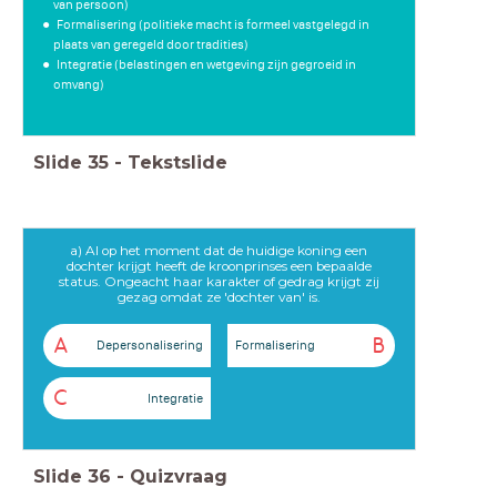
van persoon)
Formalisering (politieke macht is formeel vastgelegd in
plaats van geregeld door tradities)
Integratie (belastingen en wetgeving zijn gegroeid in
omvang)
Slide
35
-
Tekstslide
a) Al op het moment dat de huidige koning een
dochter krijgt heeft de kroonprinses een bepaalde
status. Ongeacht haar karakter of gedrag krijgt zij
gezag omdat ze 'dochter van' is.
A
B
Depersonalisering
Formalisering
C
Integratie
Slide
36
-
Quizvraag