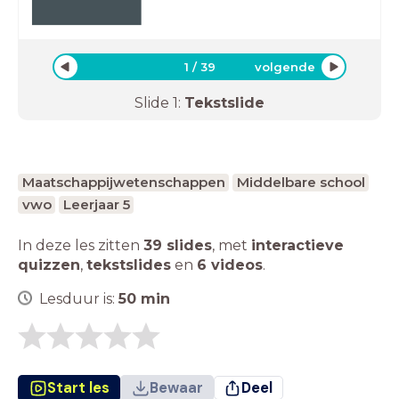
1
/
39
volgende
Slide
1
:
Tekstslide
Maatschappijwetenschappen
Middelbare school
vwo
Leerjaar 5
In deze les zitten
39 slides
,
met
interactieve
quizzen
,
tekstslides
en
6 videos
.
Lesduur is:
50
min
Start les
Bewaar
Deel