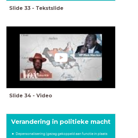
Slide
33
-
Tekstslide
Slide
34
-
Video
Verandering in politieke macht
Depersonalisering (gezag gekoppeld aan functie in plaats