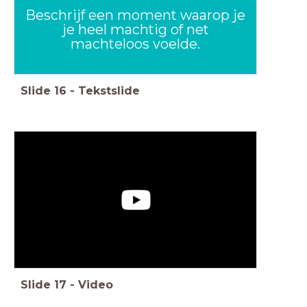
Beschrijf een moment waarop je
je heel machtig of net
machteloos voelde.
Slide
16
-
Tekstslide
Slide
17
-
Video