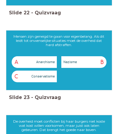
Slide
22
-
Quizvraag
Mensen zijn geneigd te gaan voor eigenbelang. Als dit
leidt tot onwenselijke situaties moet de overheid dat
hard afstraffen.
A
B
Anarchisme
Nazisme
C
Conservatisme
Slide
23
-
Quizvraag
De overheid moet conflicten bij haar burgers niet koste
wat kost willen voorkomen, maar juist ook laten
gebeuren. Dat brengt het goede naar boven.