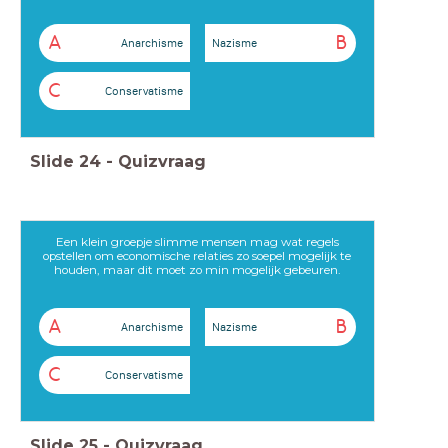
A
B
Anarchisme
Nazisme
C
Conservatisme
Slide
24
-
Quizvraag
Een klein groepje slimme mensen mag wat regels
opstellen om economische relaties zo soepel mogelijk te
houden, maar dit moet zo min mogelijk gebeuren.
A
B
Anarchisme
Nazisme
C
Conservatisme
Slide
25
-
Quizvraag