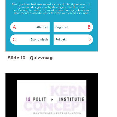
Een rijke boer had een waterbron op zijn landgoed staan. In
tijden van droogte was hij de enige in het dorp met
beschikking tot water. Hij maakte daar handig gebruik van
door mensen voor dit water te laten werken op zijn land.
A
B
Affectief
Cognitief
C
D
Economisch
Politiek
Slide
10
-
Quizvraag