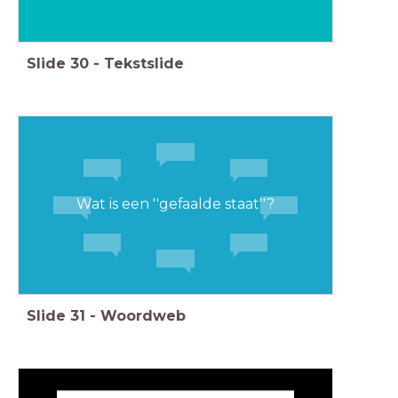
Slide
30
-
Tekstslide
Wat is een ''gefaalde staat''?
Slide
31
-
Woordweb