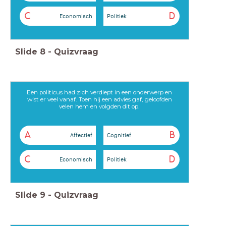
C
D
Economisch
Politiek
Slide
8
-
Quizvraag
Een politicus had zich verdiept in een onderwerp en
wist er veel vanaf. Toen hij een advies gaf, geloofden
velen hem en volgden dit op.
A
B
Affectief
Cognitief
C
D
Economisch
Politiek
Slide
9
-
Quizvraag