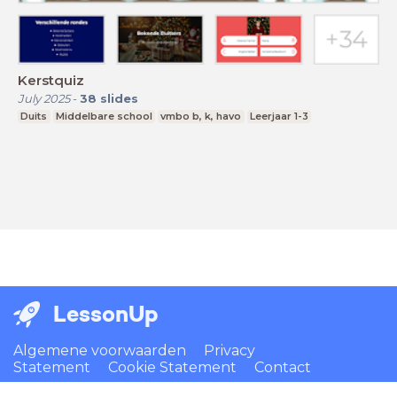
Kerstquiz
July 2025
-
38
slides
Duits
Middelbare school
vmbo b, k, havo
Leerjaar 1-3
LessonUp
Algemene voorwaarden
Privacy
Statement
Cookie Statement
Contact