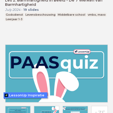
Les 2. Barmhartigheid in Beeld - De 7 Werken van
Barmhartigheid
July 2024
-
19
slides
Godsdienst
Levensbeschouwing
Middelbare school
vmbo, mavo
Leerjaar 1-3
LessonUp Inspiratie