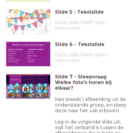
Slide
5
-
Tekstslide
Nederlandse feestdagen
Deze slide heeft geen
instructies
Slide
6
-
Tekstslide
Nederlandse feestdagen
Algemene feestdagen
Christelijke feestdagen
Sinterklaas Kerstmis
Deze slide heeft geen
Koningsdag Carnaval
Oudjaar Goede Vrijdag
Nieuwjaar Pasen
instructies
Dodenherdenking Hemelvaart
Bevrijdingsdag Pinksteren
Slide
7
-
Sleepvraag
Sinterklaas
Koningsdag
Kerst
Welke foto's horen bij
elkaar?
Kies steeds 1 afbeelding uit de
onderstaande groep, en sleep
deze naar het vak erboven.
Leg in de volgende slide uit,
wat het verband is tussen de