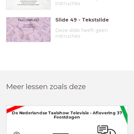
Je mag naar huis, als je klaar bent.
instructies
Ze gaan naar huis om te eten.
Ik bel de huisarts om een afspraak te maken.
Slide
49
-
Tekstslide
TAALCOMPLEET
taal compleet
THEMA 3 KINDEREN
Deze slide heeft geen
instructies
Meer lessen zoals deze