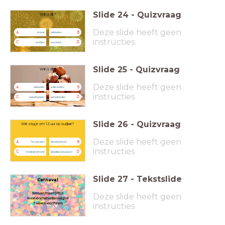
Slide
24
-
Quizvraag
Wat is dit?
Deze slide heeft geen
A
B
proost
oliebollen
instructies
C
D
aftellen
vuurwerk
Slide
25
-
Quizvraag
Wat is dit?
Deze slide heeft geen
A
B
oliebollen
suikerbollen
instructies
C
D
appelflappen
gehaktballen
Slide
26
-
Quizvraag
Wat zeg je om 12 uur op oudjaar?
Deze slide heeft geen
A
B
Tot morgen!
Gefeliciteerd!
instructies
C
D
Vrolijk kerstfeest!
Gelukkig nieuwjaar!
Slide
27
-
Tekstslide
Carnaval
februari/maart (VRIJ)
Deze slide heeft geen
feest voor het vasten begint
instructies
7 weken voor Pasen