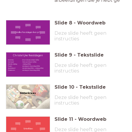
afbeeldingen die je hebt ge
Slide
8
-
Woordweb
Deze slide heeft geen
Welke feestdagen ken je?
instructies
Slide
9
-
Tekstslide
Christelijke feestdagen
Kerstmis 25 en 26 december (VRIJ)
Carnaval februari/maart (VRIJ)
Deze slide heeft geen
Goede vrijdag vrijdag (VRIJ)
Pasen zondag en maandag (VRIJ)
Hemelvaart donderdag (VRIJ) + vrijdag (VRIJ)
instructies
Pinksteren zondag en maandag (VRIJ)
Slide
10
-
Tekstslide
Sinterklaas
Deze slide heeft geen
5 december
instructies
Slide
11
-
Woordweb
Deze slide heeft geen
Sinterklaas