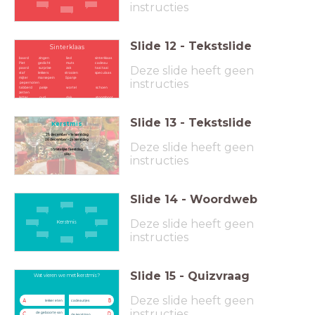
instructies
Slide
12
-
Tekstslide
Sinterklaas
baard zingen lied sinterklaas
Piet gedicht muts cadeau
Deze slide heeft geen
paard surprise zak taai taai
staf lekkers strooien speculaas
mijter marsepein Spanje
instructies
pepernoten
tabberd pakje wortel schoen
zetten
letter oud dak stoomboot
Slide
13
-
Tekstslide
Kerstmis
25 december - 1e kerstdag
26 december - 2e kerstdag
Deze slide heeft geen
christelijke feestdag
VRIJ
instructies
Slide
14
-
Woordweb
Deze slide heeft geen
Kerstmis
instructies
Slide
15
-
Quizvraag
Wat vieren we met kerstmis?
Deze slide heeft geen
A
B
lekker eten
cadeautjes
instructies
de geboorte van
C
D
de kerstman