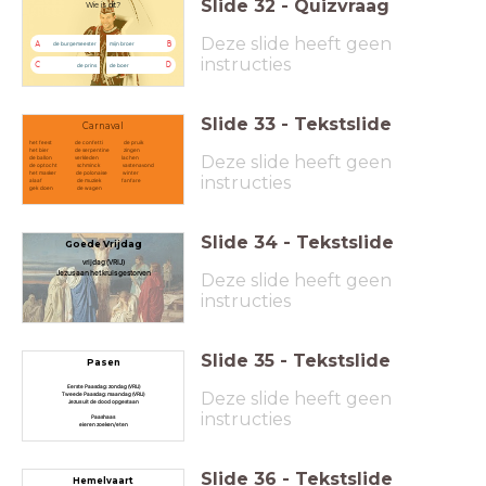
Slide
32
-
Quizvraag
Wie is dit?
Deze slide heeft geen
A
B
de burgemeester
mijn broer
instructies
C
D
de prins
de boer
Slide
33
-
Tekstslide
Carnaval
het feest de confetti de pruik
het bier de serpentine zingen
Deze slide heeft geen
de ballon verkleden lachen
de optocht schminck vastenavond
het masker de polonaise winter
instructies
alaaf de muziek fanfare
gek doen de wagen
Slide
34
-
Tekstslide
Goede Vrijdag
vrijdag (VRIJ)
Jezus aan het kruis gestorven
Deze slide heeft geen
instructies
Slide
35
-
Tekstslide
Pasen
Eerste Paasdag: zondag (VRIJ)
Deze slide heeft geen
Tweede Paasdag: maandag (VRIJ)
Jezus uit de dood opgestaan
instructies
Paashaas
eieren zoeken/eten
Slide
36
-
Tekstslide
Hemelvaart