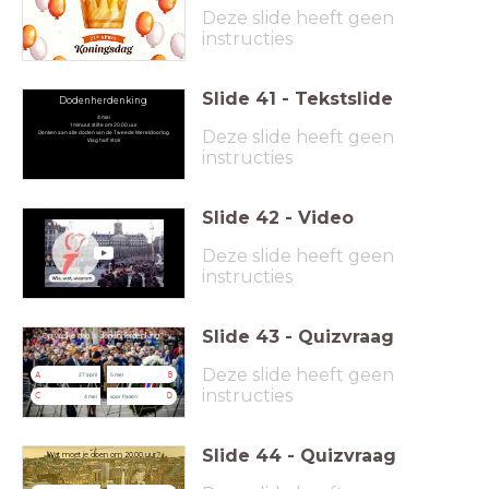
Deze slide heeft geen
instructies
Slide
41
-
Tekstslide
Dodenherdenking
4 mei
1 minuut stilte om 20.00 uur
Deze slide heeft geen
Denken aan alle doden van de Tweede Wereldoorlog
Vlag half stok
instructies
Slide
42
-
Video
Deze slide heeft geen
instructies
Slide
43
-
Quizvraag
Op welke dag is dodenherdenking?
Deze slide heeft geen
A
B
27 april
5 mei
instructies
C
D
4 mei
voor Pasen
Slide
44
-
Quizvraag
Wat moet je doen om 20.00 uur?