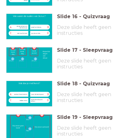
Jezus
Slide
16
-
Quizvraag
Wie waren de ouders van Jezus?
Deze slide heeft geen
de kerstman en
A
B
Jozef en Maria
kerstvrouw
instructies
C
D
die had hij niet
Jacob en Mia
Slide
17
-
Sleepvraag
Tweede
Eerste
kerst
Koppel de
kerst
kerst
avond
dagen
dag
dag
aan
elkaar
Deze slide heeft geen
26 dec
24 dec
25 dec
instructies
Slide
18
-
Quizvraag
Wat doe je met kerst?
Deze slide heeft geen
A
B
samen feest vieren
naar de kerk gaan
instructies
bij de kerstboom
C
D
lekker eten
zitten
Slide
19
-
Sleepvraag
Wel
Wij vieren geen
Deze slide heeft geen
Wij vieren wel kerst!
kerst!
Niet
instructies