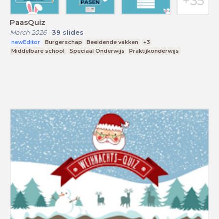
PaasQuiz
March 2026
-
39
slides
newEditor
Burgerschap
Beeldende vakken
+3
Middelbare school
Speciaal Onderwijs
Praktijkonderwijs