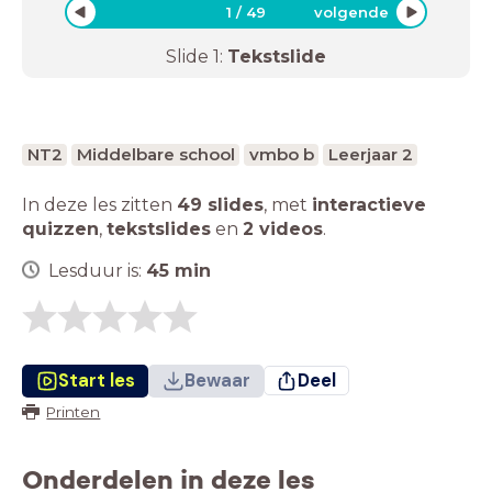
1
/
49
volgende
Slide
1
:
Tekstslide
NT2
Middelbare school
vmbo b
Leerjaar 2
In deze les zitten
49 slides
,
met
interactieve
quizzen
,
tekstslides
en
2 videos
.
Lesduur is:
45
min
Start les
Bewaar
Deel
Printen
Onderdelen in deze les