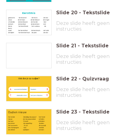
Slide
20
-
Tekstslide
Kerstmis
geboorte kerstavond de krans de stal
Jezus de lichtjes de kerstkaart de engel
Deze slide heeft geen
christelijk de kerstboom de herder lied
de kerk de kerstbal de kerstman stol
Maria het kerstfeest het cadeau de
instructies
kaars
Jozef het kerstdiner de kerstmuts de hulst
de bijbel het kerstverhaal de piek de ster
Slide
21
-
Tekstslide
Oudjaar en Nieuwjaar
31 december
1 januari - VRIJ
Deze slide heeft geen
instructies
Slide
22
-
Quizvraag
Wat doe je op oudjaar?
Deze slide heeft geen
A
B
vuurwerk afsteken
feesten
instructies
C
D
oliebollen eten
het jaar afsluiten
Slide
23
-
Tekstslide
Oud en nieuw
het einde Gelukkig nieuwjaar! het feest
nieuw de nieuwjaarsduik aftellen
Deze slide heeft geen
het jaar Proost! afsteken
de winter de appelflap knallen
het vuurwerk 12 uur de vuurpijl
instructies
de champagne laat de klok
de oliebol opblijven wensen