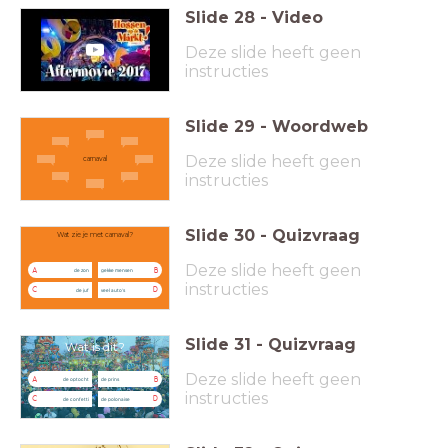
Slide
28
-
Video
Deze slide heeft geen
instructies
Slide
29
-
Woordweb
Deze slide heeft geen
carnaval
instructies
Slide
30
-
Quizvraag
Wat zie je met carnaval?
Deze slide heeft geen
A
B
de zon
gekke mensen
instructies
C
D
de juf
veel auto's
Slide
31
-
Quizvraag
Wat is dit?
Deze slide heeft geen
A
B
de optocht
de prins
instructies
C
D
de confetti
de polonaise