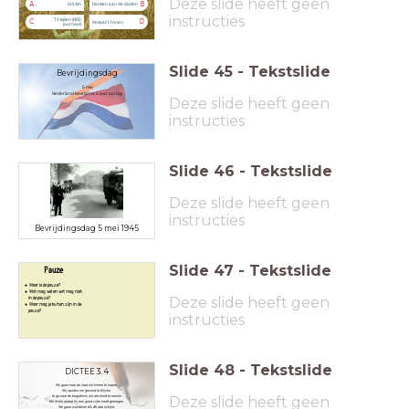
Deze slide heeft geen
A
B
Stil zijn
Denken aan de doden
instructies
TV kijken (NOS
C
D
Respect tonen
journaal)
Slide
45
-
Tekstslide
Bevrijdingsdag
5 mei
Nederland bevrijd na 5 jaar oorlog
Deze slide heeft geen
instructies
Slide
46
-
Tekstslide
Deze slide heeft geen
instructies
Bevrijdingsdag 5 mei 1945
Slide
47
-
Tekstslide
Pauze
Waar is de pauze?
Wat mag wel en wat mag niet
Deze slide heeft geen
in de pauze?
Waar mag je buiten zijn in de
pauze?
instructies
Slide
48
-
Tekstslide
DICTEE 3.4
Wij gaan naar de stad om kleren te kopen.
Wij sporten om gezond te blijven.
Deze slide heeft geen
Ik ga naar de begrafenis om afscheid te nemen.
Mo is blij omdat hij een goed cijfer heeft gekregen.
We gaan wandelen als de zon schijnt.