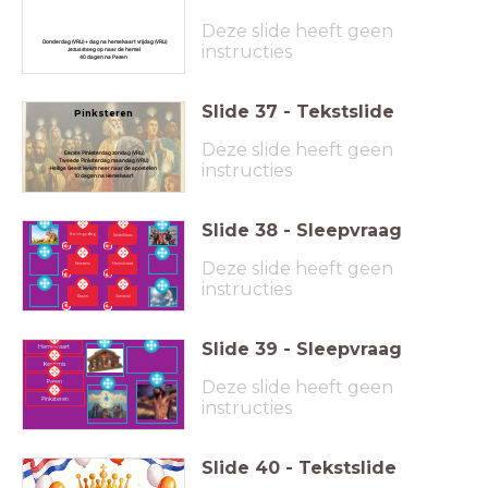
Deze slide heeft geen
Donderdag (VRIJ) + dag na hemelvaart vrijdag (VRIJ)
instructies
Jezus steeg op naar de hemel
40 dagen na Pasen
Slide
37
-
Tekstslide
Pinksteren
Deze slide heeft geen
Eerste Pinksterdag zondag (VRIJ)
Tweede Pinksterdag maandag (VRIJ)
instructies
Heilige Geest kwam neer naar de apostelen
10 dagen na Hemelvaart
Slide
38
-
Sleepvraag
Koningsdag
Sinterklaas
Deze slide heeft geen
Kerstmis
Hemelvaart
instructies
Pasen
Carnaval
Slide
39
-
Sleepvraag
Hemelvaart
Kerstmis
Deze slide heeft geen
Pasen
Pinksteren
instructies
Slide
40
-
Tekstslide