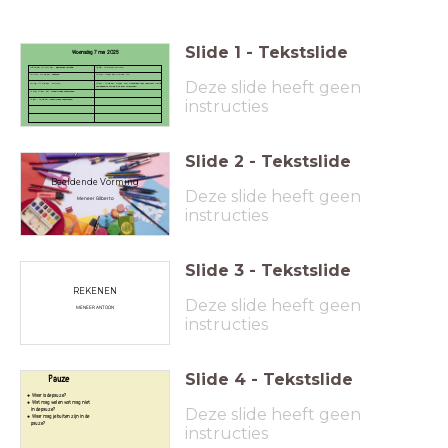
Slide
1
-
Tekstslide
Woensdag 7 mei 2025
09.15 uur 10.00 uur Beeldende Vorming
12.35 - 13.05 uur PAUZE
10.00- 10.45 uur Rekenen
13.05 - 13.50 uur DICTEE 3.4
Deze slide heeft geen
10.45 - 11.05 uur PAUZE
13.50 - 14.35 uur NT2M Taal Compleet met mevrouw Astrid
Een gedeelte van de klas gaat zwemmen
11.05- 11.50 uur Nederlandse feestdagen
instructies
11.50 - 12.35 uur Nederlandse feestdagen
Slide
2
-
Tekstslide
Beeldende Vorming
Deze slide heeft geen
Meneer Gilberto
instructies
Slide
3
-
Tekstslide
REKENEN
Deze slide heeft geen
MENEER ANTOON
instructies
Slide
4
-
Tekstslide
Pauze
Waar is de pauze?
Wat mag wel en wat mag niet
Deze slide heeft geen
in de pauze?
Waar mag je buiten zijn in de
pauze?
instructies