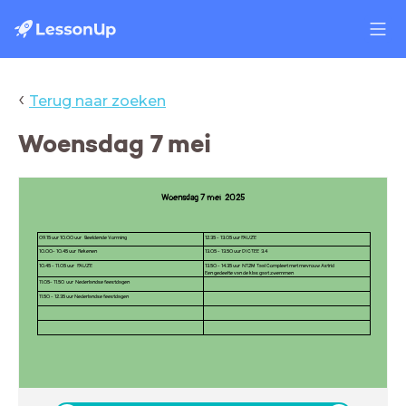
‹
Terug naar zoeken
Woensdag 7 mei
Woensdag 7 mei 2025
09.15 uur 10.00 uur Beeldende Vorming
12.35 - 13.05 uur PAUZE
10.00- 10.45 uur Rekenen
13.05 - 13.50 uur DICTEE 3.4
10.45 - 11.05 uur PAUZE
13.50 - 14.35 uur NT2M Taal Compleet met mevrouw Astrid
Een gedeelte van de klas gaat zwemmen
11.05- 11.50 uur Nederlandse feestdagen
11.50 - 12.35 uur Nederlandse feestdagen