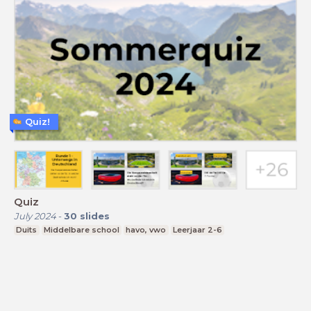
Quiz!
Quiz
July 2024
-
30
slides
Duits
Middelbare school
havo, vwo
Leerjaar 2-6