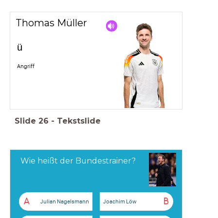
Thomas Müller
ü
Angriff
Slide
26
-
Tekstslide
Wie heißt der Bundestrainer?
A
B
Julian Nagelsmann
Joachim Löw