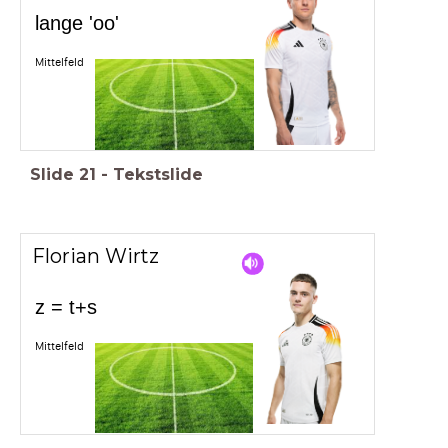
lange 'oo'
Mittelfeld
Slide
21
-
Tekstslide
Florian Wirtz
z = t+s
Mittelfeld