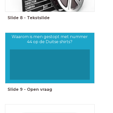
Slide
8
-
Tekstslide
Waarom is men gestopt met nummer
44 op de Duitse shirts?
Slide
9
-
Open vraag