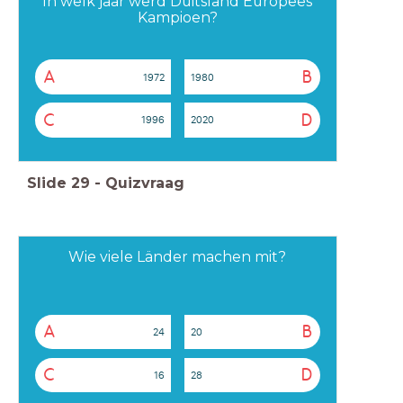
In welk jaar werd Duitsland Europees
Kampioen?
A
B
1972
1980
C
D
1996
2020
Slide
29
-
Quizvraag
Wie viele Länder machen mit?
A
B
24
20
C
D
16
28