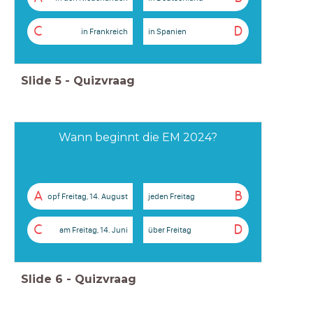
C
D
in Frankreich
in Spanien
Slide
5
-
Quizvraag
Wann beginnt die EM 2024?
A
B
opf Freitag, 14. August
jeden Freitag
C
D
am Freitag, 14. Juni
über Freitag
Slide
6
-
Quizvraag