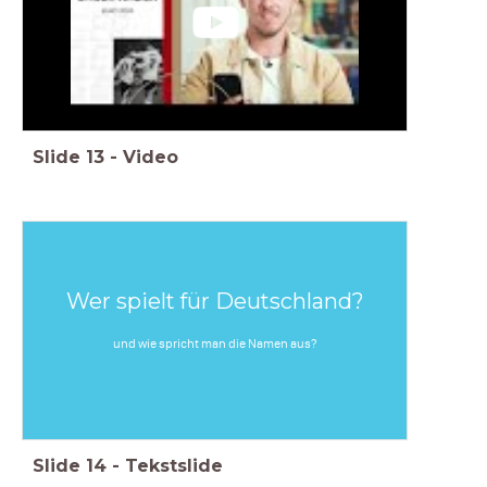
Slide
13
-
Video
Wer spielt für Deutschland?
und wie spricht man die Namen aus?
Slide
14
-
Tekstslide