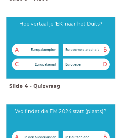
Hoe vertaal je 'EK' naar het Duits?
A
B
Europakampion
Europameisterschaft
C
D
Europakampf
Europapa
Slide
4
-
Quizvraag
Wo findet die EM 2024 statt (plaats)?
A
B
in den Niederlanden
in Deutschland