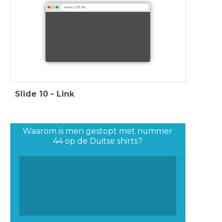
www.zdf.de
Slide
10
-
Link
Waarom is men gestopt met nummer
44 op de Duitse shirts?