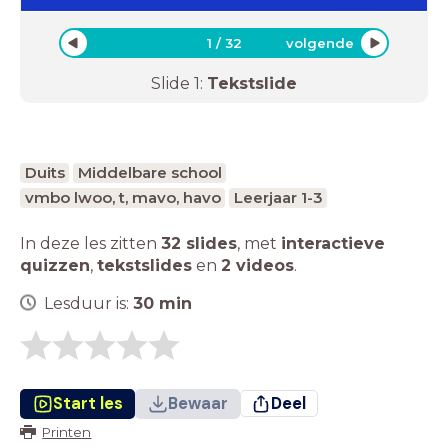
1
/
32
volgende
Slide
1
:
Tekstslide
Duits
Middelbare school
vmbo lwoo, t, mavo, havo
Leerjaar 1-3
In deze les zitten
32 slides
,
met
interactieve
quizzen
,
tekstslides
en
2 videos
.
Lesduur is:
30
min
Start les
Bewaar
Deel
Printen