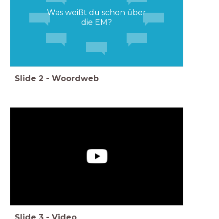
Was weißt du schon über
die EM?
Slide
2
-
Woordweb
Slide
3
-
Video