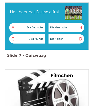
Hoe heet het Duitse elftal
A
B
Die Deutsche
Die Mannschaft
C
D
Die Freunde
Die Helden
Slide
7
-
Quizvraag
Filmchen