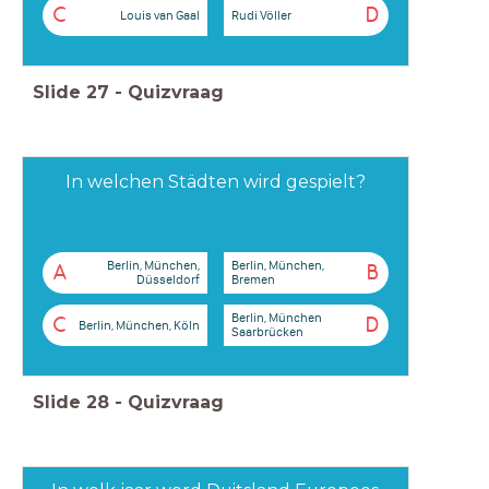
C
D
Louis van Gaal
Rudi Völler
Slide
27
-
Quizvraag
In welchen Städten wird gespielt?
Berlin, München,
Berlin, München,
A
B
Düsseldorf
Bremen
Berlin, München
C
D
Berlin, München, Köln
Saarbrücken
Slide
28
-
Quizvraag