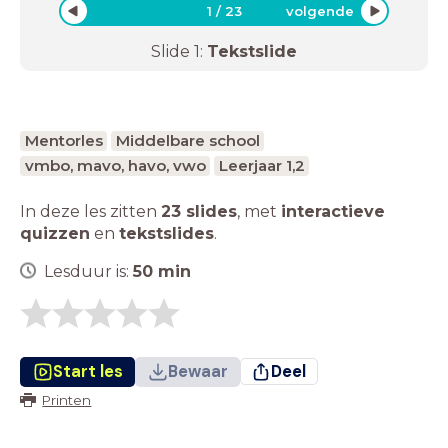
1
/
23
volgende
Slide
1
:
Tekstslide
Mentorles
Middelbare school
vmbo, mavo, havo, vwo
Leerjaar 1,2
In deze les zitten
23 slides
,
met
interactieve
quizzen
en
tekstslides
.
Lesduur is:
50
min
Start les
Bewaar
Deel
Printen