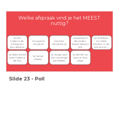
Welke afspraak vind je het MEEST
nuttig?
Je 
Stilte 
respecteert 
Je telefoon 
Huiswerk 
Spullen 
tijdens de 
de ander, 
en iPad 
altijd af.
altijd bij je.
uitleg van 
zowel docent 
blijven in de 
een docent.
als 
tas tenzij ...
klasgenoot.
Je doet actief 
Je zorgt voor 
Je denkt na 
Je helpt 
mee tijdens 
een prettige 
voor je iets 
elkaar.
de les.
werksfeer.
zegt.
Slide
23
-
Poll