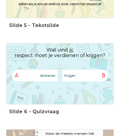
alleen als je iets vervelends doet, neemt het respect af
Slide
5
-
Tekstslide
Wat vind jij:
respect moet je verdienen of krijgen?
A
B
Verdienen
Krijgen
Slide
6
-
Quizvraag
Waar de meeste mensen het