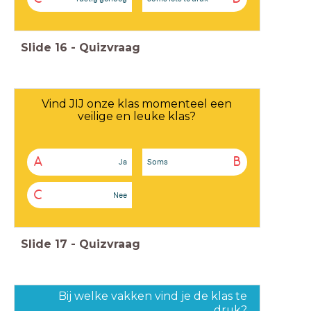
Slide
16
-
Quizvraag
Vind JIJ onze klas momenteel een
veilige en leuke klas?
A
B
Ja
Soms
C
Nee
Slide
17
-
Quizvraag
Bij welke vakken vind je de klas te
druk?