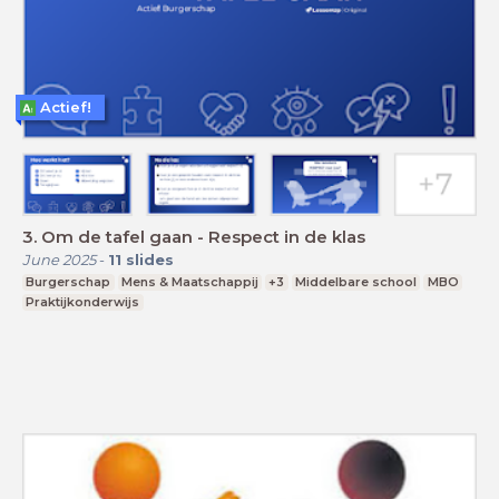
Actief!
3. Om de tafel gaan - Respect in de klas
June 2025
-
11
slides
Burgerschap
Mens & Maatschappij
+3
Middelbare school
MBO
Praktijkonderwijs