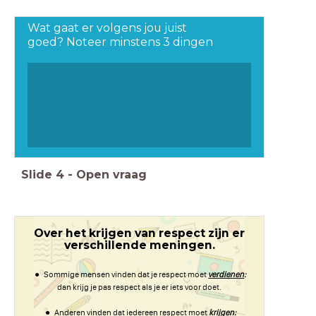
Wat gaat er volgens jou juist
goed? Noteer minstens 3 dingen
Slide
4
-
Open vraag
Over het krijgen van respect zijn er
verschillende meningen.
Sommige mensen vinden dat je respect moet
verdienen
:
dan krijg je pas respect als je er iets voor doet.
Anderen vinden dat iedereen respect moet
krijgen: