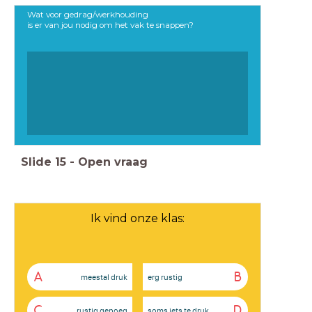
Wat voor gedrag/werkhouding
is er van jou nodig om het vak te snappen?
Slide
15
-
Open vraag
Ik vind onze klas:
A
B
meestal druk
erg rustig
C
D
rustig genoeg
soms iets te druk