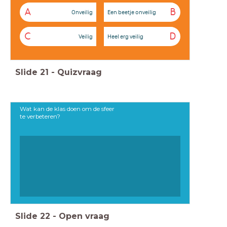
A
B
Onveilig
Een beetje onveilig
C
D
Veilig
Heel erg veilig
Slide
21
-
Quizvraag
Wat kan de klas doen om de sfeer
te verbeteren?
Slide
22
-
Open vraag