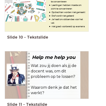
te concentreren
Leerlingen hebben moeite om
zicht te concentreren
Opdrachten worden niet gemaakt
Stof wordt niet geleerd
Je haalt onvoldoendes voor het
vak
niet goed voorbereid op examens
Slide
10
-
Tekstslide
Help me help you
Wat zou jij doen als jij de
docent was, om dit
probleem op te lossen?
Waarom denk je dat het
werkt?
Slide
11
-
Tekstslide