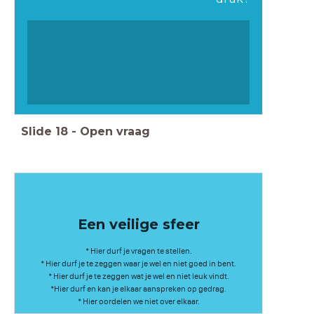
Slide
18
-
Open vraag
Een veilige sfeer
* Hier durf je vragen te stellen.
* Hier durf je te zeggen waar je wel en niet goed in bent.
* Hier durf je te zeggen wat je wel en niet leuk vindt.
*Hier durf en kan je elkaar aanspreken op gedrag.
* Hier oordelen we niet over elkaar.