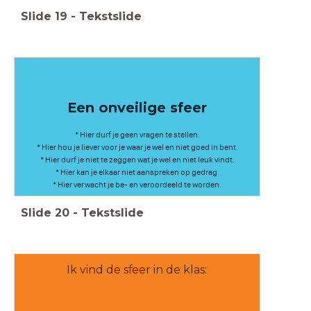
Slide
19
-
Tekstslide
Een onveilige sfeer
* Hier durf je geen vragen te stellen.
* Hier hou je liever voor je waar je wel en niet goed in bent.
* Hier durf je niet te zeggen wat je wel en niet leuk vindt.
* Hier kan je elkaar niet aanspreken op gedrag.
* Hier verwacht je be- en veroordeeld te worden.
Slide
20
-
Tekstslide
Ik vind de sfeer in de klas: