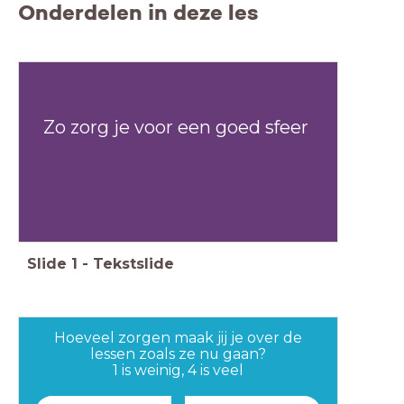
Onderdelen in deze les
Zo zorg je voor een goed sfeer
Slide
1
-
Tekstslide
Hoeveel zorgen maak jij je over de
lessen zoals ze nu gaan?
1 is weinig, 4 is veel