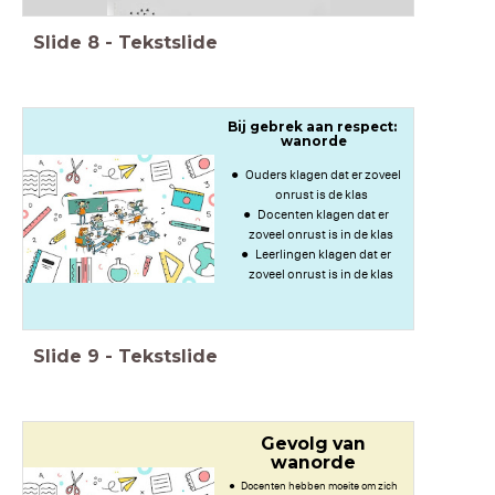
Slide
8
-
Tekstslide
Bij gebrek aan respect:
wanorde
Ouders klagen dat er zoveel
onrust is de klas
Docenten klagen dat er
zoveel onrust is in de klas
Leerlingen klagen dat er
zoveel onrust is in de klas
Slide
9
-
Tekstslide
Gevolg van
wanorde
Docenten hebben moeite om zich