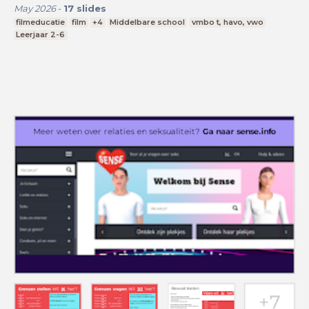
May 2026
-
17
slides
filmeducatie
film
+4
Middelbare school
vmbo t, havo, vwo
Leerjaar 2-6