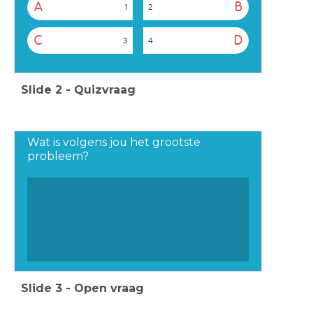
A
B
1
2
C
D
3
4
Slide
2
-
Quizvraag
Wat is volgens jou het grootste
probleem?
Slide
3
-
Open vraag