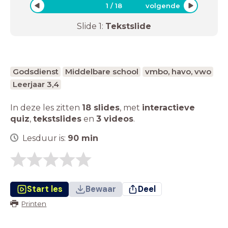
1
/
18
volgende
Slide
1
:
Tekstslide
Godsdienst
Middelbare school
vmbo, havo, vwo
Leerjaar 3,4
In deze les zitten
18 slides
,
met
interactieve
quiz
,
tekstslides
en
3 videos
.
Lesduur is:
90
min
Start les
Bewaar
Deel
Printen