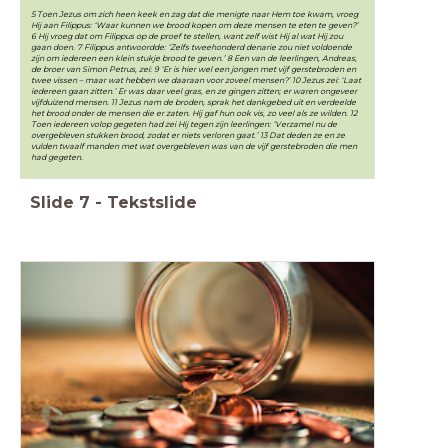
5 Toen Jezus om zich heen keek en zag dat die menigte naar Hem toe kwam, vroeg
Hij aan Filippus: ‘Waar kunnen we brood kopen om deze mensen te eten te geven?’
6 Hij vroeg dat om Filippus op de proef te stellen, want zelf wist Hij al wat Hij zou
gaan doen. 7 Filippus antwoordde: ‘Zelfs tweehonderd denarie zou niet voldoende
zijn om iedereen een klein stukje brood te geven.’ 8 Een van de leerlingen, Andreas,
de broer van Simon Petrus, zei: 9 ‘Er is hier wel een jongen met vijf gerstebroden en
twee vissen – maar wat hebben we daaraan voor zoveel mensen?’ 10 Jezus zei: ‘Laat
iedereen gaan zitten.’ Er was daar veel gras, en ze gingen zitten; er waren ongeveer
vijfduizend mensen. 11 Jezus nam de broden, sprak het dankgebed uit en verdeelde
het brood onder de mensen die er zaten. Hij gaf hun ook vis, zo veel als ze wilden. 12
Toen iedereen volop gegeten had zei Hij tegen zijn leerlingen: ‘Verzamel nu de
overgebleven stukken brood, zodat er niets verloren gaat.’ 13 Dat deden ze en ze
vulden twaalf manden met wat overgebleven was van de vijf gerstebroden die men
had gegeten.
Slide
7
-
Tekstslide