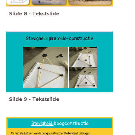
Slide
8
-
Tekstslide
Stevigheid: piramide-constructie
Slide
9
-
Tekstslide
Stevigheid:
boogconstructie
Als laatste hebben we de boogconstructie. Die bestaat uit bogen.