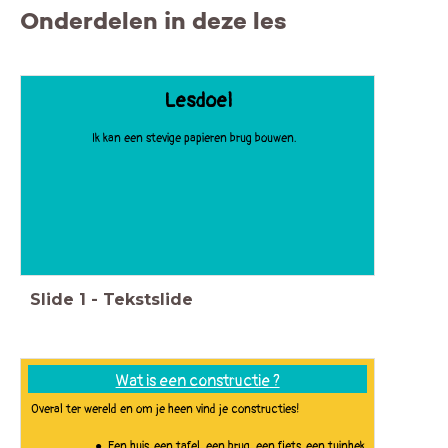
Onderdelen in deze les
Lesdoel
Ik kan een stevige papieren brug bouwen.
Slide
1
-
Tekstslide
Wat is een c
onstructie
?
Overal ter wereld en om je heen vind je constructies!
Een huis, een tafel, een brug, een fiets, een tuinhek,