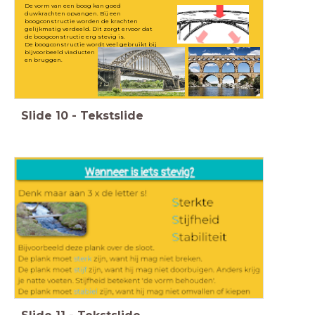
De vorm van een boog kan goed
duwkrachten opvangen. Bij een
boogconstructie worden de krachten
gelijkmatig verdeeld. Dit zorgt ervoor dat
de boogconstructie erg stevig is.
De boogconstructie wordt veel gebruikt bij
bijvoorbeeld viaducten
en bruggen.
Slide
10
-
Tekstslide