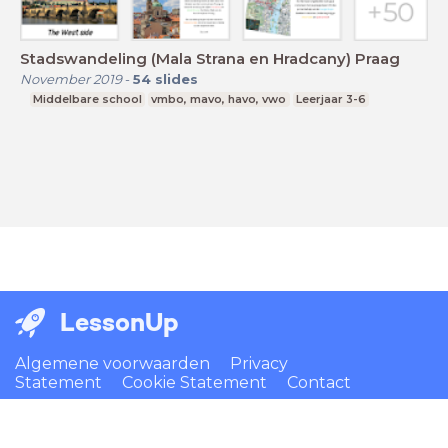
Stadswandeling (Mala Strana en Hradcany) Praag
November 2019
-
54
slides
Middelbare school
vmbo, mavo, havo, vwo
Leerjaar 3-6
LessonUp
Algemene voorwaarden
Privacy
Statement
Cookie Statement
Contact
Nederlands