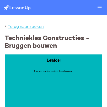
‹
Terug naar zoeken
Techniekles Constructies -
Bruggen bouwen
Lesdoel
Ik kan een stevige papieren brug bouwen.