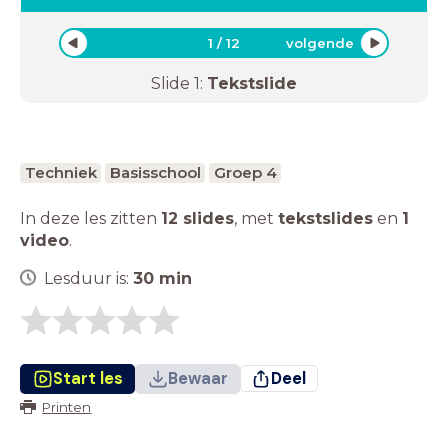
1
/
12
volgende
Slide
1
:
Tekstslide
Techniek
Basisschool
Groep 4
In deze les zitten
12 slides
,
met
tekstslides
en
1
video
.
Lesduur is:
30
min
Start les
Bewaar
Deel
Printen