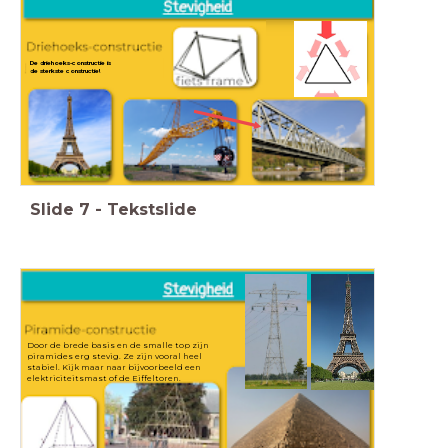
De driehoeks-constructie is
de sterkste constructie!
Slide
7
-
Tekstslide
Door de brede basis en de smalle top zijn
piramides erg stevig. Ze zijn vooral heel
stabiel. Kijk maar naar bijvoorbeeld een
elektriciteitsmast of de Eiffeltoren.