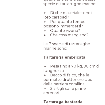
specie di tartarughe marine:
➢ Di che materiale sono i
loro carapaci?
➢ Per quanto tempo
possono immergersi?
➢ Quanto vivono?
➢ Che cosa mangiano?
Le 7 specie di tartarughe
marine sono:
Tartaruga embricata
➢ Pesa fino a 70 kg, 90 cm di
lunghezza.
➢ Becco di falco, che le
permette di ottenere cibo
dalla barriera corallina.
➢ 2 artigli sulle pinne
anteriori.
Tartaruga bastarda