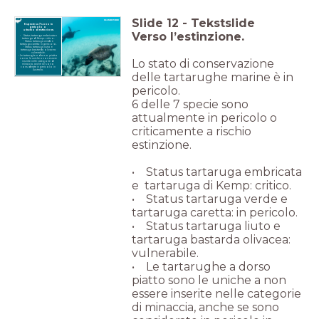
Slide
12
-
Tekstslide
6 specie su 7 sono in
pericolo o
a rischio di estinzione.
Verso l’estinzione.
• Status tartaruga embricata e
tartaruga di Kemp: critico.
• Status tartaruga verde e
• Status tartaruga liuto e
tartaruga bastarda olivacea:
• Le tartarughe a dorso piatto
Lo stato di conservazione
sono le uniche a non essere
inserite nelle categorie di
minaccia, anche se sono
considerate in pericolo in
delle tartarughe marine è in
pericolo.
6 delle 7 specie sono
attualmente in pericolo o
criticamente a rischio
estinzione.
• Status tartaruga embricata
e tartaruga di Kemp: critico.
• Status tartaruga verde e
tartaruga caretta: in pericolo.
• Status tartaruga liuto e
tartaruga bastarda olivacea:
vulnerabile.
• Le tartarughe a dorso
piatto sono le uniche a non
essere inserite nelle categorie
di minaccia, anche se sono