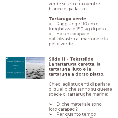
verde scuro e un ventre
bianco o giallastro
Tartaruga verde
➢ Raggiunge 110 cm di
lunghezza e 190 kg di peso.
➢ Ha un carapace
dall’olivastro al marrone e la
pelle verde.
Slide
11
-
Tekstslide
SPECIE DI TARTARUGA MARINA
Tartaruga caretta
➢ Raggiunge 110 cm di lunghezza e 170 kg di
La tartaruga caretta, la
peso.
➢ Ha una testa grande e un carapace marrone-
rossiccio.
Tartaruga liuto
➢ Sul guscio ha uno strato sottile di pelle dura
simile al cuoio.
tartaruga liuto e la
➢ Raggiunge 183 cm di lunghezza e 500 kg di
peso.
Tartaruga a dorso piatto
➢ Ha un carapace piatto rispetto alle altre tartarughe
marine.
tartaruga a dorso piatto.
➢ Raggiunge 99 cm di lunghezza e 90 kg di
peso.
Chiedi agli studenti di parlare
di quello che sanno su queste
specie di tartarughe marine:
➢ Di che materiale sono i
loro carapaci?
➢ Per quanto tempo