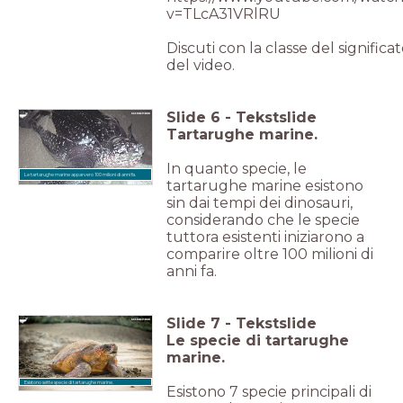
v=TLcA31VRlRU
Discuti con la classe del significa
del video.
Slide
6
-
Tekstslide
Tartarughe marine.
In quanto specie, le
Le tartarughe marine apparvero 100 milioni di anni fa.
tartarughe marine esistono
sin dai tempi dei dinosauri,
considerando che le specie
tuttora esistenti iniziarono a
comparire oltre 100 milioni di
anni fa.
Slide
7
-
Tekstslide
Le specie di tartarughe
marine.
Esistono sette specie di tartarughe marine.
Esistono 7 specie principali di