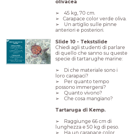
olivacea
➢ 45 kg, 70 cm.
➢ Carapace color verde oliva.
➢ Un artiglio sulle pinne
anteriori e posteriori.
Slide
10
-
Tekstslide
SPECIE DI TARTARUGA
MARINA
Chiedi agli studenti di parlare
Tartaruga di Kemp
Raggiunge 66 cm di
lunghezza e 50 kg di
peso.
Carapace color verde
di quello che sanno su queste
scuro e ventre bianco o
giallastro.
Tartaruga verde
specie di tartarughe marine:
Raggiunge 110 cm di
lunghezza e 190 kg di
peso.
Carapace dall’olivastro al
marrone; pelle verde.
➢ Di che materiale sono i
loro carapaci?
➢ Per quanto tempo
possono immergersi?
➢ Quanto vivono?
➢ Che cosa mangiano?
Tartaruga di Kemp.
➢ Raggiunge 66 cm di
lunghezza e 50 kg di peso.
➢ Ha un carapace color