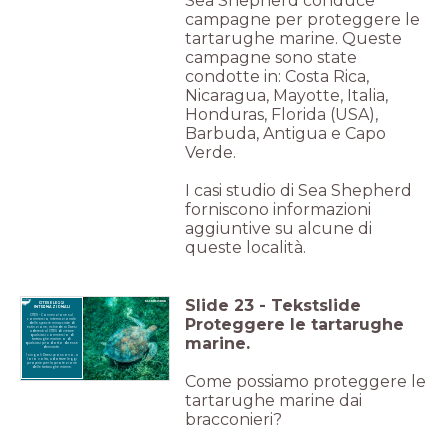
Sea Shepherd conduce
campagne per proteggere le
tartarughe marine. Queste
campagne sono state
condotte in: Costa Rica,
Nicaragua, Mayotte, Italia,
Honduras, Florida (USA),
Barbuda, Antigua e Capo
Verde.
I casi studio di Sea Shepherd
forniscono informazioni
aggiuntive su alcune di
queste località.
Slide
23
-
Tekstslide
CITES E LEGGI
INTERNAZIONALI
CITES - Convenzione sul
Proteggere le tartarughe
commercio internazionale
delle specie minacciate di
estinzione, richiede ai Paesi
aderenti al CITES di vietare
qualsiasi commercio di
marine.
tartarughe marine o di
qualsiasi prodotto da esse
derivante.
I singoli Paesi possono, a
loro volta, adottare leggi
proprie per la protezione
Come possiamo proteggere le
tartarughe marine dai
bracconieri?