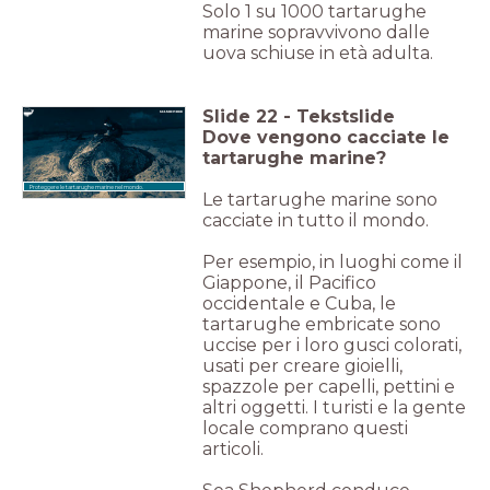
Solo 1 su 1000 tartarughe
marine sopravvivono dalle
uova schiuse in età adulta.
Slide
22
-
Tekstslide
Dove vengono cacciate le
tartarughe marine?
Proteggere le tartarughe marine nel mondo.
Le tartarughe marine sono
cacciate in tutto il mondo.
Per esempio, in luoghi come il
Giappone, il Pacifico
occidentale e Cuba, le
tartarughe embricate sono
uccise per i loro gusci colorati,
usati per creare gioielli,
spazzole per capelli, pettini e
altri oggetti. I turisti e la gente
locale comprano questi
articoli.