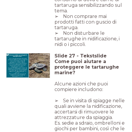
tartaruga sensibilizzando sul
tema.
➢ Non comprare mai
prodotti fatti con guscio di
tartaruga.
➢ Non disturbare le
tartarughe in nidificazione, i
nidi o i piccoli.
Slide
27
-
Tekstslide
Come puoi aiutare a proteggere le
tartarughe marine?
Se in visita di spiagge nelle quali
Come puoi aiutare a
avviene la nidificazione, accertarsi di
rimuovere le attrezzature da
spiaggia. Es. sedie a sdraio,
ombrelloni e giochi per bambini,
così che le tartarughe possano
proteggere le tartarughe
raggiungere la riva e i piccoli
raggiungere l’oceano.
Accertarsi di distruggere i castelli di
sabbia prima di lasciare la spiaggia
marine?
in modo da non ostacolare la
nidificazione delle tartarughe o i
piccoli.
Non guidare sulle spiagge di
nidificazione per evitare di
distruggere le uova.
Alcune azioni che puoi
compiere includono:
➢ Se in visita di spiagge nelle
quali avviene la nidificazione,
accertarsi di rimuovere le
attrezzature da spiaggia.
Es. sedie a sdraio, ombrelloni e
giochi per bambini, così che le