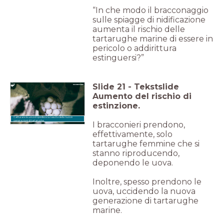
“In che modo il bracconaggio
sulle spiagge di nidificazione
aumenta il rischio delle
tartarughe marine di essere in
pericolo o addirittura
estinguersi?”
Slide
21
-
Tekstslide
Aumento del rischio di
estinzione.
Catturare le uova impedisce la nascita delle nuove
generazioni di tartarughe.
I bracconieri prendono,
effettivamente, solo
tartarughe femmine che si
stanno riproducendo,
deponendo le uova.
Inoltre, spesso prendono le
uova, uccidendo la nuova
generazione di tartarughe
marine.