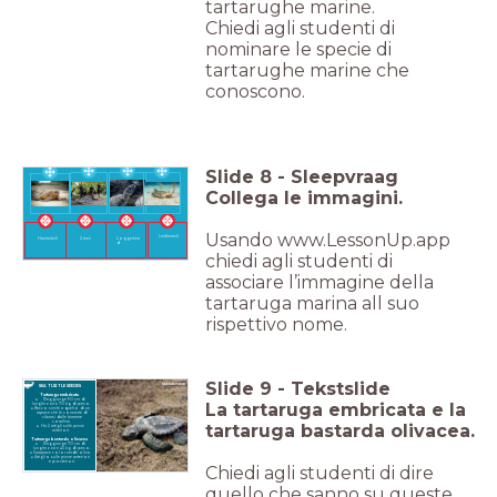
tartarughe marine.
Chiedi agli studenti di
nominare le specie di
tartarughe marine che
conoscono.
Slide
8
-
Sleepvraag
Collega le immagini.
Usando www.LessonUp.app
Leatherack
Green
Loggerhea
Hawksbill
d
chiedi agli studenti di
associare l’immagine della
tartaruga marina all suo
rispettivo nome.
Slide
9
-
Tekstslide
SEA TURTLE SPECIES
Tartaruga embricata
Raggiunge 90 cm di
La tartaruga embricata e la
lunghezza e 70 kg di peso.
Becco simile a quello di un
rapace che le consente di
cibarsi dalle barriere
coralline.
tartaruga bastarda olivacea.
Ha 2 artigli sulle pinne
anteriori.
Tartaruga bastarda olivacea
Raggiunge 70 cm di
lunghezza e 45 kg di peso.
Carapace color verde oliva.
Artiglio sulle pinne anteriori
e posteriori.
Chiedi agli studenti di dire
quello che sanno su queste