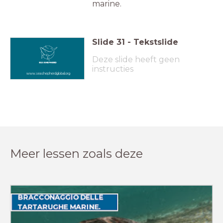
marine.
Slide
31
-
Tekstslide
Deze slide heeft geen
instructies
www.seashepherdglobal.org
Meer lessen zoals deze