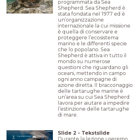
programmata da Sea
Shepherd. Sea Shepherd è
stata fondata nel 1977 ed è
un’organizzazione
internazionale la cui missione
è quella di conservare e
proteggere l’ecosistema
marino e le differenti specie
che lo popolano. Sea
Shepherd è attiva in tutto il
mondo su numerose
questioni che riguardano gli
oceani, mettendo in campo
ogni anno campagne di
azione diretta. Il bracconaggio
delle tartarughe marine è
un’area su cui Sea Shepherd
lavora per aiutare a impedire
l’estinzione delle tartarughe
di mare.
Slide
2
-
Tekstslide
Cose che già conosci...
Guarda il video
Durante la lezione useremo