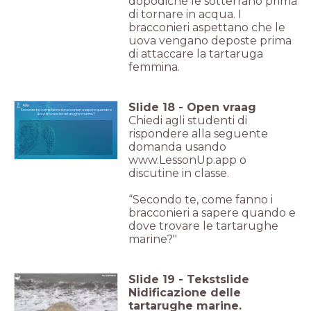
dopodiché le sotterrano prima
di tornare in acqua. I
bracconieri aspettano che le
uova vengano deposte prima
di attaccare la tartaruga
femmina.
Slide
18
-
Open vraag
Secondo te, come fanno i bracconieri a sapere quando e
dove trovare le tartarughe marine?
Chiedi agli studenti di
rispondere alla seguente
domanda usando
www.LessonUp.app o
discutine in classe.
“Secondo te, come fanno i
bracconieri a sapere quando e
dove trovare le tartarughe
marine?"
Slide
19
-
Tekstslide
Nidificazione delle
tartarughe marine.