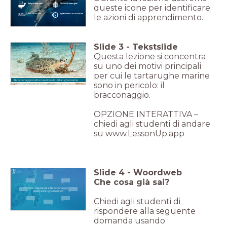
Stai per imparare...
Clicca sull'immagine
queste icone per identificare
Ora tocca a te!
Valuta le tue conoscenze
le azioni di apprendimento.
Slide
3
-
Tekstslide
Questa lezione si concentra
su uno dei motivi principali
per cui le tartarughe marine
Il bracconaggio mette in pericolo le tartarughe marine.
sono in pericolo: il
bracconaggio.
OPZIONE INTERATTIVA –
chiedi agli studenti di andare
su www.LessonUp.app
Slide
4
-
Woordweb
Che cosa già sai?
Che cosa sai già sul bracconaggio
delle tartarughe marine?
Chiedi agli studenti di
rispondere alla seguente
domanda usando