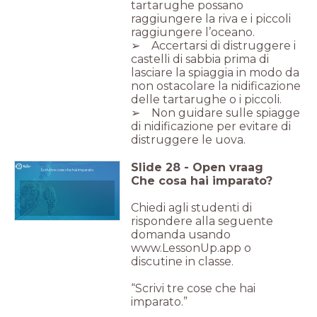
tartarughe possano
raggiungere la riva e i piccoli
raggiungere l’oceano.
➢ Accertarsi di distruggere i
castelli di sabbia prima di
lasciare la spiaggia in modo da
non ostacolare la nidificazione
delle tartarughe o i piccoli.
➢ Non guidare sulle spiagge
di nidificazione per evitare di
distruggere le uova.
Slide
28
-
Open vraag
Scrivi tre cose che hai imparato.
Che cosa hai imparato?
Chiedi agli studenti di
rispondere alla seguente
domanda usando
www.LessonUp.app o
discutine in classe.
“Scrivi tre cose che hai
imparato.”