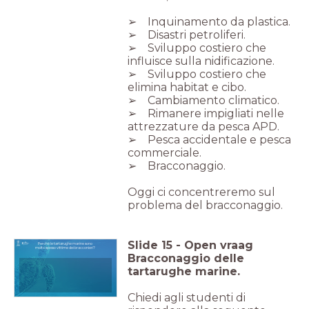
➢ Inquinamento da plastica.
➢ Disastri petroliferi.
➢ Sviluppo costiero che
influisce sulla nidificazione.
➢ Sviluppo costiero che
elimina habitat e cibo.
➢ Cambiamento climatico.
➢ Rimanere impigliati nelle
attrezzature da pesca APD.
➢ Pesca accidentale e pesca
commerciale.
➢ Bracconaggio.
Oggi ci concentreremo sul
problema del bracconaggio.
Slide
15
-
Open vraag
Perché le tartarughe marine sono
molto spesso vittime dei bracconieri?
Bracconaggio delle
tartarughe marine.
Chiedi agli studenti di