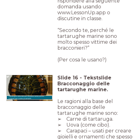
rispondere alla seguente
domanda usando
www.LessonUp.app o
discutine in classe.
“Secondo te, perché le
tartarughe marine sono
molto spesso vittime dei
bracconieri?”
(Per cosa le usano?)
Slide
16
-
Tekstslide
Bracconaggio delle
tartarughe marine.
Tartarughe catturate per ottenere carne, uova e
carapaci per creare ornamenti.
Le ragioni alla base del
bracconaggio delle
tartarughe marine sono:
➢ Carne di tartaruga.
➢ Uova (come cibo).
➢ Carapaci – usati per creare
gioielli e ornamenti che spesso