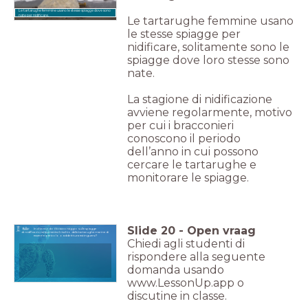
Le tartarughe femmine usano le stesse spiagge dove sono
nate per nidificare.
Le tartarughe femmine usano
le stesse spiagge per
nidificare, solitamente sono le
spiagge dove loro stesse sono
nate.
La stagione di nidificazione
avviene regolarmente, motivo
per cui i bracconieri
conoscono il periodo
dell’anno in cui possono
cercare le tartarughe e
monitorare le spiagge.
Slide
20
-
Open vraag
In che modo il bracconaggio sulle spiagge
di nidificazione aumenta il rischio delle tartarughe marine di
essere in pericolo o addirittura estinguersi?
Chiedi agli studenti di
rispondere alla seguente
domanda usando
www.LessonUp.app o
discutine in classe.