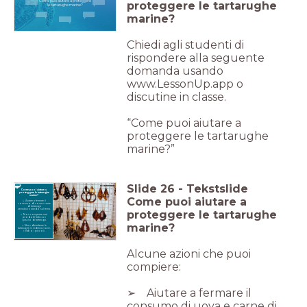
Come puoi aiutare a proteggere
proteggere le tartarughe
le tartarughe marine?
marine?
Chiedi agli studenti di
rispondere alla seguente
domanda usando
www.LessonUp.app o
discutine in classe.
“Come puoi aiutare a
proteggere le tartarughe
marine?”
Slide
26
-
Tekstslide
Come puoi aiutare a
proteggere le tartarughe
marine?
Come puoi aiutare a
➢ Aiutare a fermare il
consumo di uova e carne
di tartaruga
proteggere le tartarughe
➢ Non comprare mai
prodotti fatti con
marine?
➢ Non disturbare le
tartarughe in nidificazione,
i nidi o i piccoli.
Alcune azioni che puoi
comp
iere:
➢ Aiutare a fermare il
consumo di uova e carne di