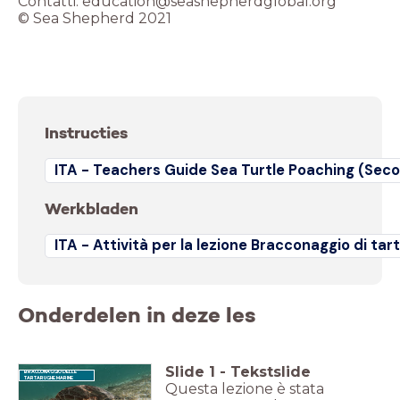
Contatti: education@seashepherdglobal.org
© Sea Shepherd 2021
Instructies
ITA - Teachers Guide Sea Turtle Poaching (Sec
Werkbladen
ITA - Attività per la lezione Bracconaggio di t
Onderdelen in deze les
Slide
1
-
Tekstslide
BRACCONAGGIO DELLE
TARTARUGHE MARINE
Questa lezione è stata