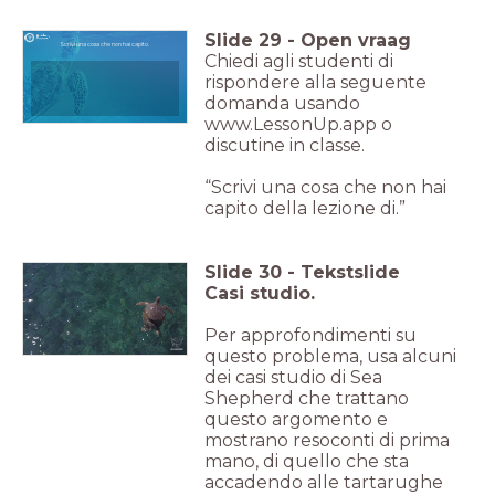
Slide
29
-
Open vraag
Scrivi una cosa che non hai capito.
Chiedi agli studenti di
rispondere alla seguente
domanda usando
www.LessonUp.app o
discutine in classe.
“Scrivi una cosa che non hai
capito della lezione di.”
Slide
30
-
Tekstslide
Casi studio.
Per approfondimenti su
questo problema, usa alcuni
dei casi studio di Sea
Shepherd che trattano
questo argomento e
mostrano resoconti di prima
mano, di quello che sta
accadendo alle tartarughe