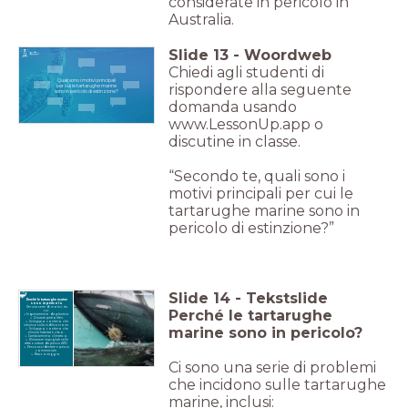
considerate in pericolo in
Australia.
Slide
13
-
Woordweb
Chiedi agli studenti di
Quali sono i motivi principali
rispondere alla seguente
per cui le tartarughe marine
sono in pericolo di estinzione?
domanda usando
www.LessonUp.app o
discutine in classe.
“Secondo te, quali sono i
motivi principali per cui le
tartarughe marine sono in
pericolo di estinzione?”
Slide
14
-
Tekstslide
Perché le tartarughe marine
sono in pericolo
Per una serie di motivi, tra
Perché le tartarughe
cui:
➢Inquinamento da plastica.
➢ Disastri petroliferi.
➢ Sviluppo costiero che
influisce sulla nidificazione.
marine sono in pericolo?
➢ Sviluppo costiero che
elimina habitat e cibo.
➢ Cambiamento climatico.
➢ Rimanere impigliati nelle
attrezzature da pesca APD.
➢ Pesca accidentale e pesca
commerciale.
➢ Bracconaggio.
Ci sono una serie di problemi
che incidono sulle tartarughe
marine, inclusi: