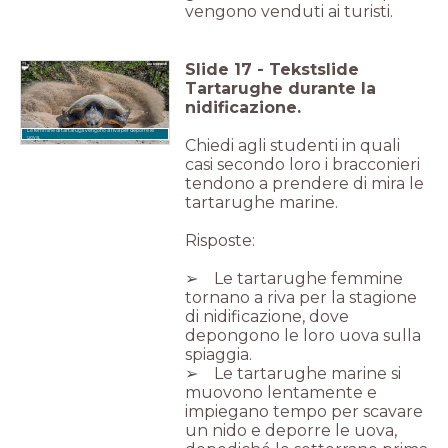
vengono venduti ai turisti.
Slide
17
-
Tekstslide
Tartarughe durante la
nidificazione.
Le femmine di tartaruga vengono a riva per deporre le
uova.
Chiedi agli studenti in quali
casi secondo loro i bracconieri
tendono a prendere di mira le
tartarughe marine.
Risposte:
➢ Le tartarughe femmine
tornano a riva per la stagione
di nidificazione, dove
depongono le loro uova sulla
spiaggia.
➢ Le tartarughe marine si
muovono lentamente e
impiegano tempo per scavare
un nido e deporre le uova,