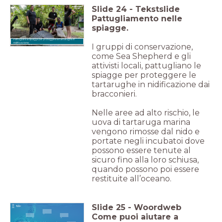
Slide
24
-
Tekstslide
Pattugliamento nelle
spiagge.
Pattugliare le spiagge per proteggere le tartarughe in
nidificazione.
I gruppi di conservazione,
come Sea Shepherd e gli
attivisti locali, pattugliano le
spiagge per proteggere le
tartarughe in nidificazione dai
bracconieri.
Nelle aree ad alto rischio, le
uova di tartaruga marina
vengono rimosse dal nido e
portate negli incubatoi dove
possono essere tenute al
sicuro fino alla loro schiusa,
quando possono poi essere
restituite all’oceano.
Slide
25
-
Woordweb
Come puoi aiutare a