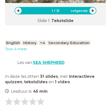
1
/
31
volgende
Slide
1
:
Tekstslide
English
History
+4
Secondary Education
Toon 4 meer
Les van
SEA SHEPHERD
In deze les zitten
31 slides
,
met
interactieve
quizzen
,
tekstslides
en
1 video
.
Lesduur is:
45
min