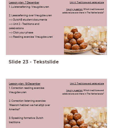
Lesson plan: 7 December
Unit 4: Traditions and celebrations
1. Luisteroefening: Vreugdevuren
Inquiry question:
Which traditions and
celebrations are there in The Netherlands?
2. Leesoefening over Vreugdevuren
--> DutchB student documents
--> Unit 2 - Traditions and
celebrations
--> Click your phase
--> Reading exercise 'Vreugdevuren'
Slide
23
-
Tekstslide
Lesson plan: 19 December
Unit 2: Traditions and celebrations
1. Correction reading exercise:
Inquiry question:
Which traditions and
Vreugdevuren
celebrations are there in The Netherlands?
2. Correction listening exercise:
'Waarom hebben we het altijd over
Amerika?'
3. Speaking formative: Dutch
traditions