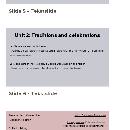
Slide
5
-
Tekstslide
Unit 2: Traditions and celebrations
Before we start with the unit...
1. Create a new folder in your Dutch B folder with the name : Unit 2 - Traditions
and celebrations
2. Make sure there is already a Google Document in the folder:
'Classwork' --> Document for little tasks we do in the lesson
Slide
6
-
Tekstslide
Lesson plan: 3 November
Unit 2: Tradities en feestdagen
1. Booklet: Feesten
Inquiry question:
Which traditions and
celebrations are there in The Netherlands?
2. Gimkit Friday