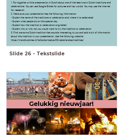
1. Put together a little presentation in Dutch about one of the less known Dutch traditions and
celebrations. You can use Google Slides for pictures and key words. You may use the internet
for research.
2. Make sure your presentation has the following information:
- Explain the name of the traditions or celebration and where it is celebrated
- Explain what people do on this special day
- Explain how the tradition or celebration originated
- Explain why or why not you would want to try this tradition or celebration
3. Find one extra Dutch tradition that sounds interesting to you and add a bit of information
about this tradition in your presentation. Use the following website:
https://trendbubbles.nl/hollands-hoekje-50-nederlandse-tradities/
Slide
26
-
Tekstslide
Gelukkig nieuwjaar!