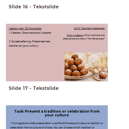
Slide
16
-
Tekstslide
Lesson plan: 20 November
Unit 2: Tradities en feestdagen
1. Feesten: Grammatica en luisteren
Inquiry question:
Which traditions and
celebrations are there in The Netherlands?
2. Spreekoefening: Presenteer een
traditie van jouw cultuur
Slide
17
-
Tekstslide
Task: Present a tradition or celebration from
your culture
1. Put together a little presentation (use Word/Powerpoint) about a tradition or
celebration from a culture of choice. You can choose which tradition or