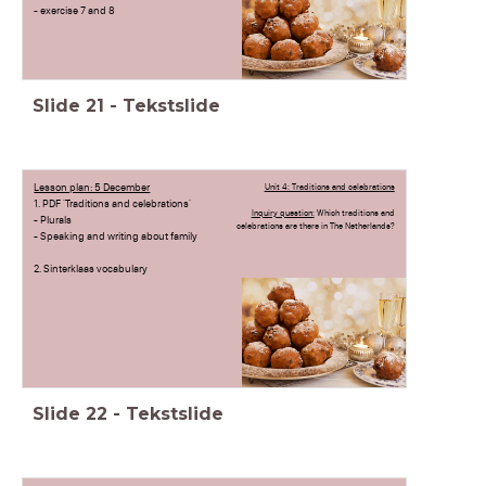
- exercise 7 and 8
Slide
21
-
Tekstslide
Lesson plan: 5 December
Unit 4: Traditions and celebrations
1. PDF 'Traditions and celebrations'
Inquiry question:
Which traditions and
- Plurals
celebrations are there in The Netherlands?
- Speaking and writing about family
2. Sinterklaas vocabulary
Slide
22
-
Tekstslide