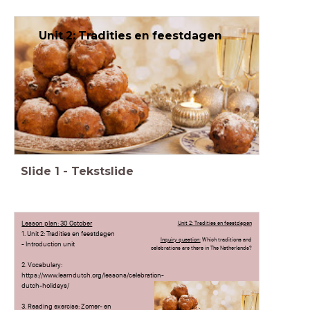
Unit 2: Tradities en feestdagen
Slide
1
-
Tekstslide
Lesson plan: 30 October
Unit 2: Tradities en feestdagen
1. Unit 2: Tradities en feestdagen
Inquiry question:
Which traditions and
- Introduction unit
celebrations are there in The Netherlands?
2. Vocabulary:
https://www.learndutch.org/lessons/celebration-
dutch-holidays/
3. Reading exercise: Zomer- en