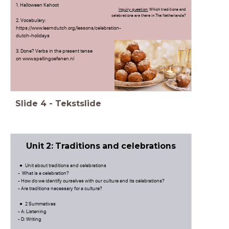
1. Halloween Kahoot
Inquiry question:
Which traditions and
celebrations are there in The Netherlands?
2. Vocabulary:
https://www.learndutch.org/lessons/celebration-
dutch-holidays
3. Done? Verbs in the present tense
on www.spellingoefenen.nl
Slide
4
-
Tekstslide
Unit 2: Traditions and celebrations
Unit about traditions and celebrations
- What is a celebration?
- How do we identify ourselves with our culture and its celebrations?
- Are traditions necessary for a culture?
2 Summatives
- A: Listening
- D: Writing