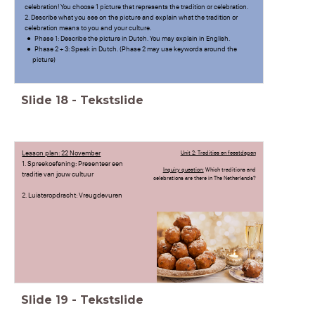
celebration! You choose 1 picture that represents the tradition or celebration.
2. Describe what you see on the picture and explain what the tradition or
celebration means to you and your culture.
Phase 1: Describe the picture in Dutch. You may explain in English.
Phase 2 + 3: Speak in Dutch. (Phase 2 may use keywords around the
picture)
Slide
18
-
Tekstslide
Lesson plan: 22 November
Unit 2: Tradities en feestdagen
1. Spreekoefening: Presenteer een
Inquiry question:
Which traditions and
traditie van jouw cultuur
celebrations are there in The Netherlands?
2. Luisteropdracht: Vreugdevuren
Slide
19
-
Tekstslide