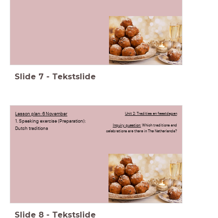
Slide
7
-
Tekstslide
Lesson plan: 6 November
Unit 2: Tradities en feestdagen
1. Speaking exercise (Preparation):
Inquiry question:
Which traditions and
Dutch traditions
celebrations are there in The Netherlands?
Slide
8
-
Tekstslide