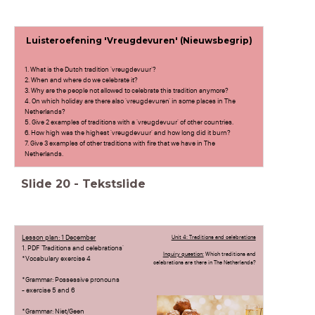
Luisteroefening 'Vreugdevuren' (Nieuwsbegrip)
1. What is the Dutch tradition 'vreugdevuur'?
2. When and where do we celebrate it?
3. Why are the people not allowed to celebrate this tradition anymore?
4. On which holiday are there also 'vreugdevuren' in some places in The
Netherlands?
5. Give 2 examples of traditions with a 'vreugdevuur' of other countries.
6. How high was the highest 'vreugdevuur' and how long did it burn?
7. Give 3 examples of other traditions with fire that we have in The
Netherlands.
Slide
20
-
Tekstslide
Lesson plan: 1 December
Unit 4: Traditions and celebrations
1. PDF 'Traditions and celebrations'
Inquiry question:
Which traditions and
*Vocabulary exercise 4
celebrations are there in The Netherlands?
*Grammar: Possessive pronouns
- exercise 5 and 6
*Grammar: Niet/Geen