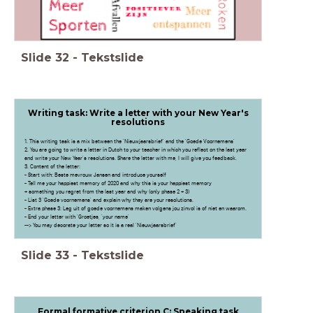
Slide
32
-
Tekstslide
Writing task: Write a letter with your New Year's
resolutions
1. This writing task is a mix between the 'Nieuwjaarsbrief' and the 'Goede Voornemens'
2. You are going to write a letter in Dutch to your teacher in which you reflect on the last year
and write your New Year's resolutions. Share the letter with me, I will give you feedback.
3. Content of the letter:
- Start with: Beste mevrouw Jansen and introduce yourself
- Tell me your happiest memory of 2020 and why this is your happiest memory
+ something you regret from the last year and why (only phase 2 + 3)
- List 3 'Goede voornemens' and explain why they are your resolutions.
- Extra phase 3: Leg uit of goede voornemens maken volgens jou zinvol is of niet en waarom.
- End your letter with 'Groetjes, 'your name'
--> You may decorate your letter so it is a real 'Nieuwjaarsbrief'
Slide
33
-
Tekstslide
Formal formative criterion C: Speaking task