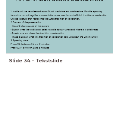
1. In this unit we have learned about Dutch traditions and celebrations. For this speaking
formative you put together a presentation about your favourite Dutch tradition or celebration.
Choose 1 picture that represents the Dutch tradition or celebration.
2. Content of the presentation:
- Present what you see on the picture
- Explain what the tradition or celebration is about + when and where it is celebrated
- Explain why you chose this tradition or celebration
- Phase 3: Explain what this tradition or celebration tells you about the Dutch culture.
3. Speaking time
Phase 1/2: between 1,5 and 2 minutes
Phase 3/3+: between 2 and 3 minutes
Slide
34
-
Tekstslide