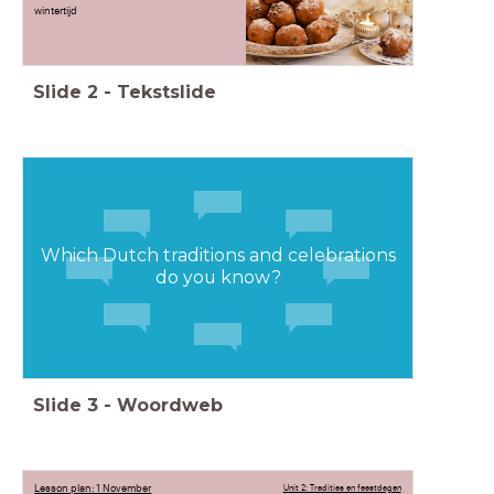
wintertijd
Slide
2
-
Tekstslide
Which Dutch traditions and celebrations
do you know?
Slide
3
-
Woordweb
Lesson plan: 1 November
Unit 2: Tradities en feestdagen