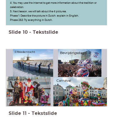
4. You may use the internet to get more information about the tradition or
celebration.
5. Next lesson, we will talk about the 4 pictures.
Phase 1: Describe the picture in Dutch, explain in English.
Phase 2&3: Try everything in Dutch.
Slide
10
-
Tekstslide
Elfstedentocht
Bevrijdingsdag
Sinterklaasfeest
Carnaval
Slide
11
-
Tekstslide