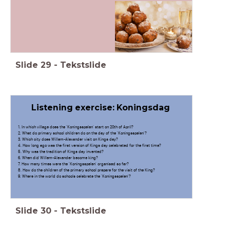
Slide
29
-
Tekstslide
Listening exercise: Koningsdag
1. In which village does the 'Koningsspelen' start on 20th of April?
2. What do primary school children do on the day of the 'Koningsspelen'?
3. Which city does Willem-Alexander visit on Kings day?
4. How long ago was the first version of Kings day celebrated for the first time?
5. Why was the tradition of Kings day invented?
6. When did Willem-Alexander become king?
7. How many times were the 'Koningsspelen' organised so far?
8. How do the children of the primary school prepare for the visit of the King?
9. Where in the world do schools celebrate the 'Koningsspelen'?
Slide
30
-
Tekstslide