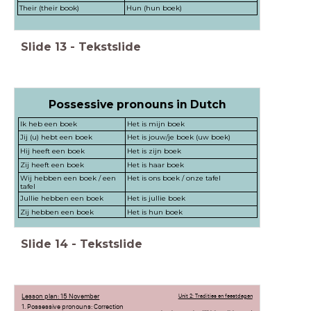
Their (their book)
Hun (hun boek)
Slide
13
-
Tekstslide
Possessive pronouns in Dutch
Ik heb een boek
Het is mijn boek
Jij (u) hebt een boek
Het is jouw/je boek (uw boek)
Hij heeft een boek
Het is zijn boek
Zij heeft een boek
Het is haar boek
Wij hebben een boek / een
Het is ons boek / onze tafel
tafel
Jullie hebben een boek
Het is jullie boek
Zij hebben een boek
Het is hun boek
Slide
14
-
Tekstslide
Lesson plan: 15 November
Unit 2: Tradities en feestdagen
1. Possessive pronouns: Correction