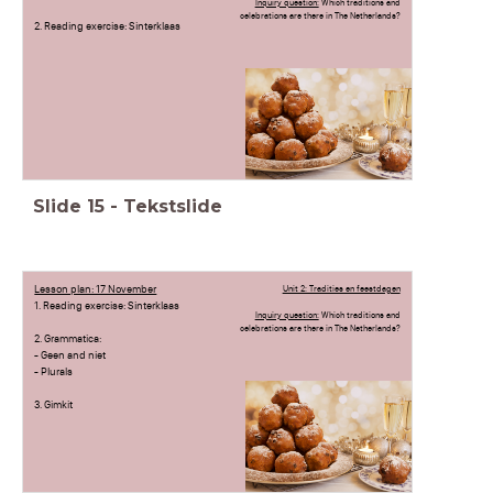
Inquiry question:
Which traditions and
celebrations are there in The Netherlands?
2. Reading exercise: Sinterklaas
Slide
15
-
Tekstslide
Lesson plan: 17 November
Unit 2: Tradities en feestdagen
1. Reading exercise: Sinterklaas
Inquiry question:
Which traditions and
celebrations are there in The Netherlands?
2. Grammatica:
- Geen and niet
- Plurals
3. Gimkit