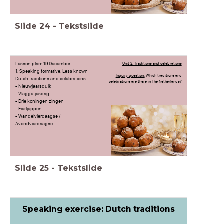
Slide
24
-
Tekstslide
Lesson plan: 19 December
Unit 2: Traditions and celebrations
1. Speaking formative: Less known
Inquiry question:
Which traditions and
Dutch traditions and celebrations
celebrations are there in The Netherlands?
- Nieuwjaarsduik
- Vlaggetjesdag
- Drie koningen zingen
- Fierljeppen
- Wandelvierdaagse /
Avondvierdaagse
Slide
25
-
Tekstslide
Speaking exercise: Dutch traditions