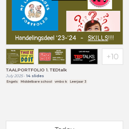
TAALPORTFOLIO 1. TEDtalk
July 2025
-
14
slides
Engels
Middelbare school
vmbo k
Leerjaar 3