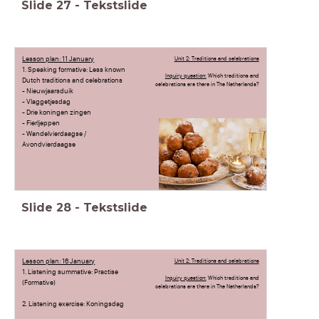
Slide
27
-
Tekstslide
Lesson plan: 11 January
Unit 2: Traditions and celebrations
1. Speaking formative: Less known
Inquiry question:
Which traditions and
Dutch traditions and celebrations
celebrations are there in The Netherlands?
- Nieuwjaarsduik
- Vlaggetjesdag
- Drie koningen zingen
- Fierljeppen
- Wandelvierdaagse /
Avondvierdaagse
Slide
28
-
Tekstslide
Lesson plan: 16 January
Unit 2: Traditions and celebrations
1. Listening summative: Practise
Inquiry question:
Which traditions and
(Formative)
celebrations are there in The Netherlands?
2. Listening exercise: Koningsdag