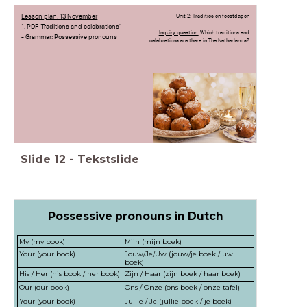
Lesson plan: 13 November
Unit 2: Tradities en feestdagen
1. PDF 'Traditions and celebrations'
Inquiry question:
Which traditions and
- Grammar: Possessive pronouns
celebrations are there in The Netherlands?
Slide
12
-
Tekstslide
Possessive pronouns in Dutch
My (my book)
Mijn (mijn boek)
Your (your book)
Jouw/Je/Uw (jouw/je boek / uw
boek)
His / Her (his book / her book)
Zijn / Haar (zijn boek / haar boek)
Our (our book)
Ons / Onze (ons boek / onze tafel)
Your (your book)
Jullie / Je (jullie boek / je boek)