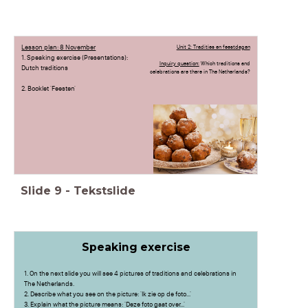
Lesson plan: 8 November
Unit 2: Tradities en feestdagen
1. Speaking exercise (Presentations):
Inquiry question:
Which traditions and
Dutch traditions
celebrations are there in The Netherlands?
2. Booklet 'Feesten'
Slide
9
-
Tekstslide
Speaking exercise
1. On the next slide you will see 4 pictures of traditions and celebrations in
The Netherlands.
2. Describe what you see on the picture: 'Ik zie op de foto...'
3. Explain what the picture means: 'Deze foto gaat over...'