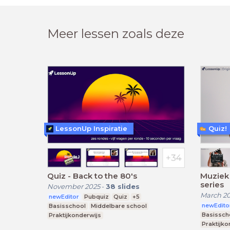
Meer lessen zoals deze
LessonUp Inspiratie
Quiz!
Quiz - Back to the 80's
Muziek 
series
November 2025
-
38
slides
March 2
newEditor
Pubquiz
Quiz
+5
newEdito
Basisschool
Middelbare school
Basissch
Praktijkonderwijs
Praktijko