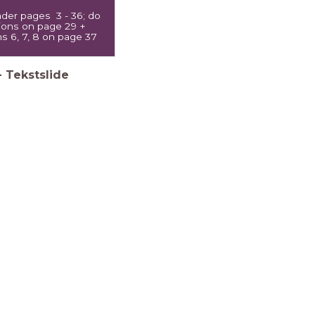
der pages 3 - 36; do
ions on page 29 +
s 6, 7, 8 on page 37
-
Tekstslide