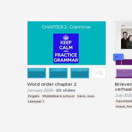
Word order chapter 2
Brieven
verhaal
January 2026
-
20
slides
Marie M
July 202
Engels
Middelbare school
havo, vwo
Geschied
Leerjaar 1
mavo, ha