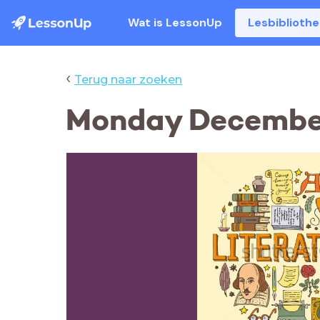
Wat is LessonUp
Lesbiblioth
‹
Terug naar zoeken
Monday Decembe