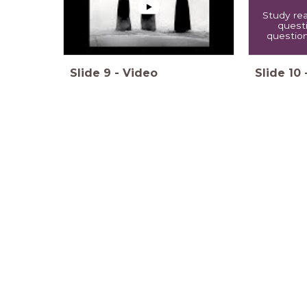
Study rea
quest
question
Slide
9
-
Video
Slide
10