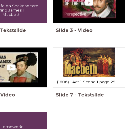
info on Shakespeare
King James I
Macbeth
Tekstslide
Slide
3
-
Video
(1606) Act 1 Scene 1 page 29
Video
Slide
7
-
Tekstslide
Homework: