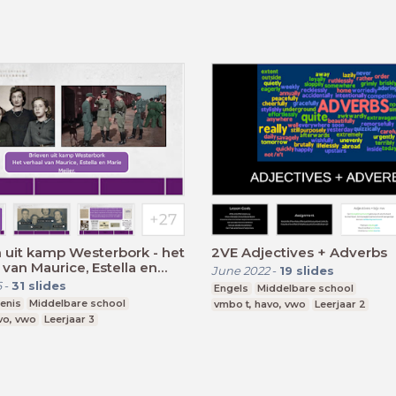
 uit kamp Westerbork - het
2VE Adjectives + Adverbs
 van Maurice, Estella en
June 2022
-
19
slides
eijer
6
-
31
slides
Engels
Middelbare school
enis
Middelbare school
vmbo t, havo, vwo
Leerjaar 2
vo, vwo
Leerjaar 3