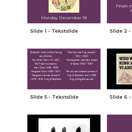
Finish 
Monday December 18
Slide
1
-
Tekstslide
Slide
2
-
Elizabeth I died without having
Their son was King James V
any children.
(1512 - 1542)
Her father, Henry VIII (1491 -
His daughter was Mary, Queen
1547) had two sisters,
of Scots. (1542 - 1587)
Mary Tudor (1496 - 1533)
Margaret Tudor (1489 - 1541).
Her only son became James VI,
Margaret married James IV
king of Scotland, and in 1603,
(1473 - 1513), King of Scotland.
King of England as well.
Slide
5
-
Tekstslide
Slide
6
-