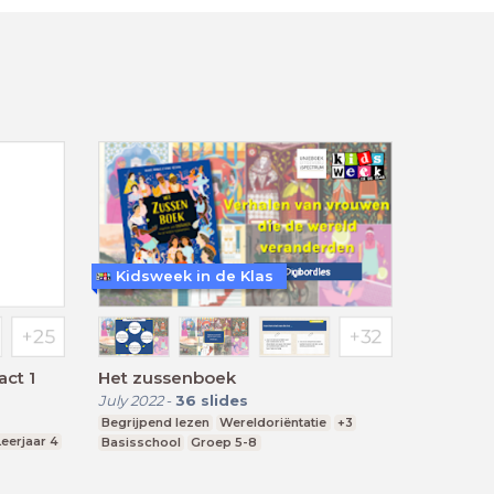
Kidsweek in de Klas
act 1
Het zussenboek
July 2022
-
36
slides
Begrijpend lezen
Wereldoriëntatie
+3
Leerjaar 4
Basisschool
Groep 5-8