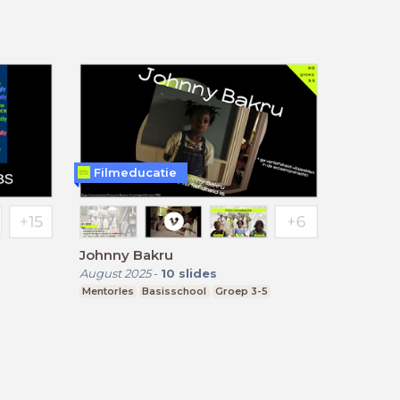
Filmeducatie
Johnny Bakru
August 2025
-
10
slides
Mentorles
Basisschool
Groep 3-5