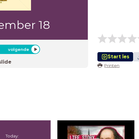
ember 18
volgende
Start les
slide
Printen
Today: