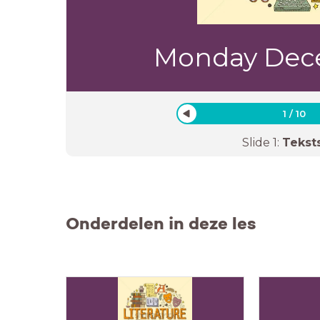
Monday Dec
1
/
10
Slide
1
:
Tekst
Onderdelen in deze les