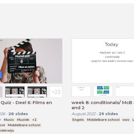
Quiz - Deel 6: Films en
week 8: conditionals/ McB 
and 2
026
-
26
slides
August 2022
-
29
slides
r
Music
Muziek
+2
Engels
Middelbare school
vwo
ool
Middelbare school
nderwijs