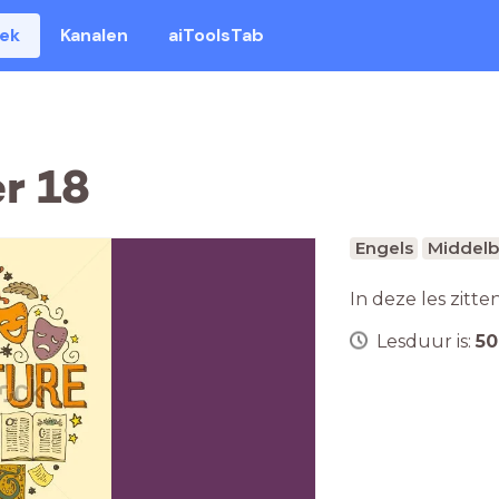
eek
Kanalen
aiToolsTab
r 18
Engels
Middelb
In deze les zitte
Lesduur is:
50