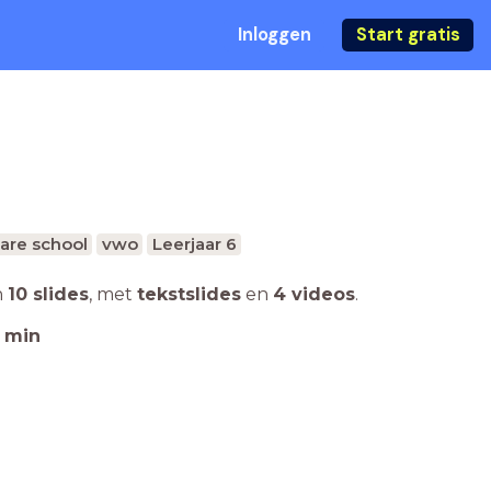
Inloggen
Start gratis
are school
vwo
Leerjaar 6
n
10 slides
,
met
tekstslides
en
4 videos
.
min