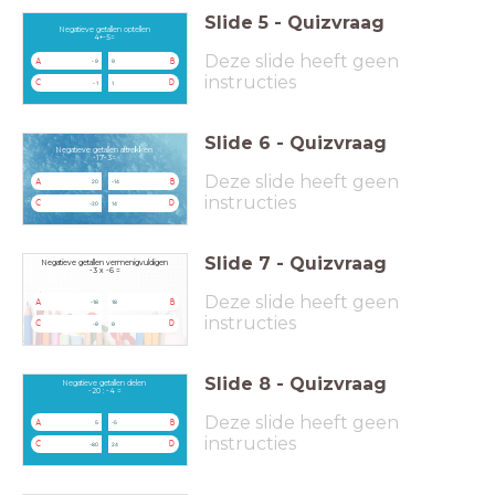
Slide
5
-
Quizvraag
Negatieve getallen optellen
4+-5=
Deze slide heeft geen
A
B
- 9
9
instructies
C
D
- 1
1
Slide
6
-
Quizvraag
Negatieve getallen aftrekken
-17-3=
Deze slide heeft geen
A
B
20
-14
instructies
C
D
-20
14
Slide
7
-
Quizvraag
Negatieve getallen vermenigvuldigen
-3 x -6 =
Deze slide heeft geen
A
B
-18
18
instructies
C
D
-9
9
Slide
8
-
Quizvraag
Negatieve getallen delen
-20 : -4 =
Deze slide heeft geen
A
B
5
-5
instructies
C
D
-80
24