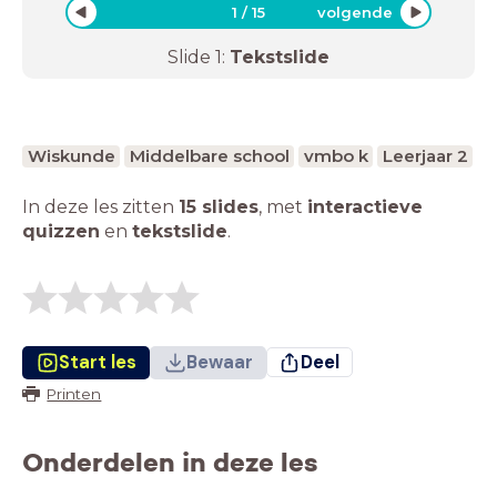
1
/
15
volgende
Slide
1
:
Tekstslide
Wiskunde
Middelbare school
vmbo k
Leerjaar 2
In deze les zitten
15 slides
,
met
interactieve
quizzen
en
tekstslide
.
Start les
Bewaar
Deel
Printen
Onderdelen in deze les