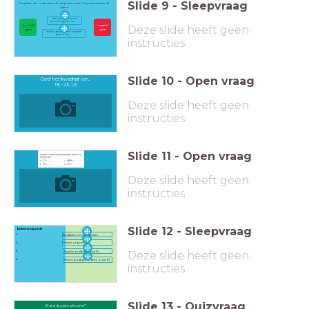
Slide
9
-
Sleepvraag
Verplaats de onderstaande uitspraken naar het juiste vak aan de
zijkant
Het kwadraat van een
positief getal is een ....
Deze slide heeft geen
positief
negatief
getal
getal
het kwadraat van een negatief
getal is een ....
instructies
Slide
10
-
Open vraag
Geef het kwadraat van..
18; -25; 1,5
Deze slide heeft geen
instructies
Slide
11
-
Open vraag
Deze slide heeft geen
instructies
Slide
12
-
Sleepvraag
Rekenvolgorde
1.
Kwadrateren en worteltrekken.
2.
Haakjes wegwerken
Deze slide heeft geen
3.
Optellen en aftellen (L naar R)
4.
Vermenigvuldigen en delen. (L naar R)
instructies
Slide
13
-
Quizvraag
Wat is de juiste uitkomst?