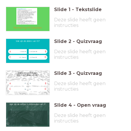
Slide
1
-
Tekstslide
Deze slide heeft geen
instructies
Herhaling H1 Getallen
Slide
2
-
Quizvraag
Wat zijn de delers van 10?
Deze slide heeft geen
A
B
1 , 5 en 10
2, 4, 5 en 10
instructies
C
D
1, 2 , 3 en 5
1, 2, 5 en 10
Slide
3
-
Quizvraag
delers en veelvouden.
Wat is een deler van 50?
Deze slide heeft geen
A
B
17
12
instructies
C
D
10
3
Slide
4
-
Open vraag
Wat zijn de eerste 5 veelvouden van 3?
Deze slide heeft geen
instructies