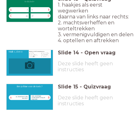
6 + 12 : 2 x 3 =
1. haakjes als eerst
wegwerken
A
B
3
8
daarna van links naar rechts:
C
D
24
27
2. machtsverheffen en
worteltrekken
3. vermenigvuldigen en delen
4. optellen en aftrekken
Slide
14
-
Open vraag
Maak c, d en e
Deze slide heeft geen
instructies
Slide
15
-
Quizvraag
Ben je klaar voor de toets?
Deze slide heeft geen
nee, sommige
Ja, ik beheers alle
A
B
onderdelen snap ik
leerstof
nog niet
instructies