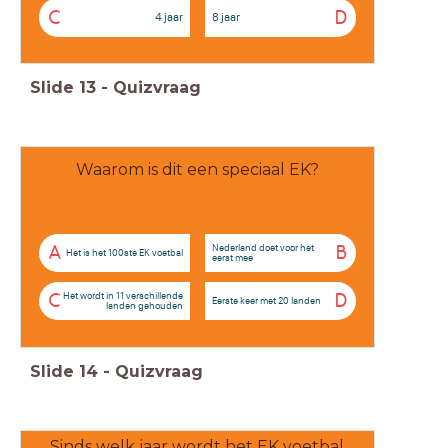
C
D
4 jaar
8 jaar
Slide
13
-
Quizvraag
Waarom is dit een speciaal EK?
Nederland doet voor het
A
B
Het is het 100ste EK voetbal
eerst mee
Het wordt in 11 verschillende
C
D
Eerste keer met 20 landen
landen gehouden
Slide
14
-
Quizvraag
Sinds welk jaar wordt het EK voetbal