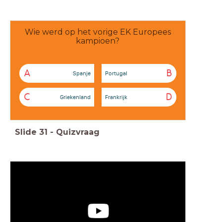
Wie werd op het vorige EK Europees
kampioen?
A
B
Spanje
Portugal
C
D
Griekenland
Frankrijk
Slide
31
-
Quizvraag