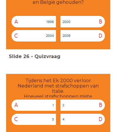
en België gehouden?
A
B
1996
2000
C
D
2004
2008
Slide
26
-
Quizvraag
Tijdens het Ek 2000 verloor
Nederland met strafschoppen van
Italie.
Hoeveel strafschoppen miste
Nederland
A
B
1
2
C
D
3
4