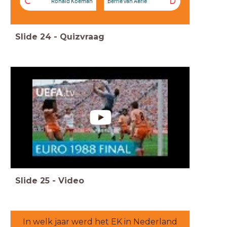
C
D
Ronald Koeman
Berrie van Aerle
Slide
24
-
Quizvraag
Slide
25
-
Video
In welk jaar werd het EK in Nederland