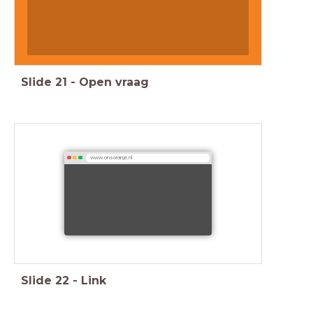
Luuk de Jong
Slide
21
-
Open vraag
www.onsoranje.nl
Slide
22
-
Link