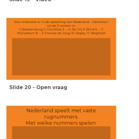
Wie ontbreekt er in de opstelling van Nederland - Oekraine?
vul de 3 namen in.
1: Stekelenburg 2: Dumfries 3: ... 4: De Vrij 5: Blind 6: ... 7:
Wijnaldum 8: ... 9: Frenkie de Jong 10: Depay 11: Weghorst
Slide
20
-
Open vraag
Nederland speelt met vaste
rugnummers.
Met welke nummers spelen:
Tim Krul
Frenkie de Jong