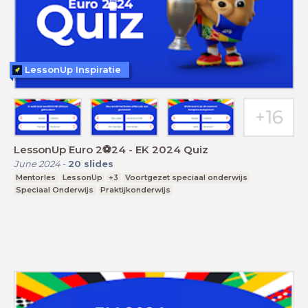
LessonUp Inspiratie
LessonUp Euro 2⚽️24 - EK 2024 Quiz
June 2024
-
20
slides
Mentorles
LessonUp
+3
Voortgezet speciaal onderwijs
Speciaal Onderwijs
Praktijkonderwijs