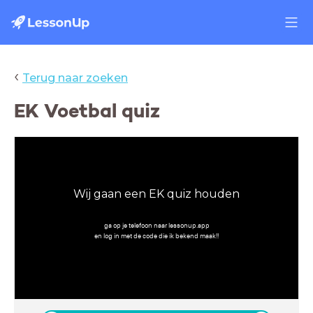
‹
Terug naar zoeken
EK Voetbal quiz
Wij gaan een EK quiz houden
ga op je telefoon naar lessonup.app
en log in met de code die ik bekend maak!!