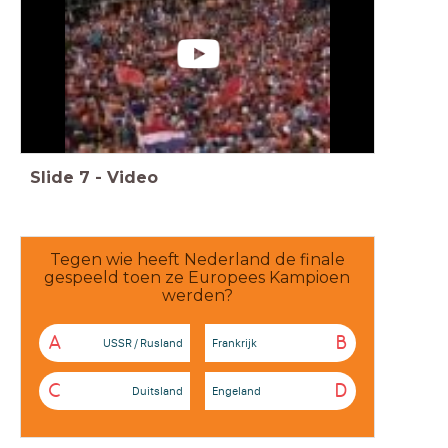
Slide
7
-
Video
Tegen wie heeft Nederland de finale
gespeeld toen ze Europees Kampioen
werden?
A
B
USSR / Rusland
Frankrijk
C
D
Duitsland
Engeland