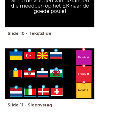
Sleep de vlaggen van de landen
die meedoen op het EK naar de
goede poule!
Slide
10
-
Tekstslide
Poule A
Poule B
Poule C
Slide
11
-
Sleepvraag