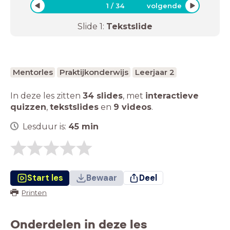
1
/
34
volgende
Slide
1
:
Tekstslide
Mentorles
Praktijkonderwijs
Leerjaar 2
In deze les zitten
34 slides
,
met
interactieve
quizzen
,
tekstslides
en
9 videos
.
Lesduur is:
45
min
Start les
Bewaar
Deel
Printen
Onderdelen in deze les