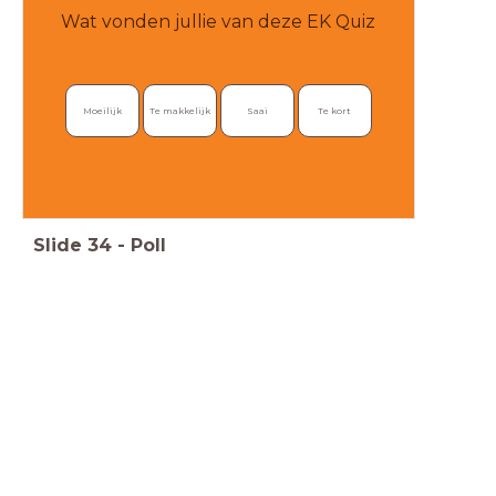
Wat vonden jullie van deze EK Quiz
Moeilijk
Te makkelijk
Saai
Te kort
Slide
34
-
Poll