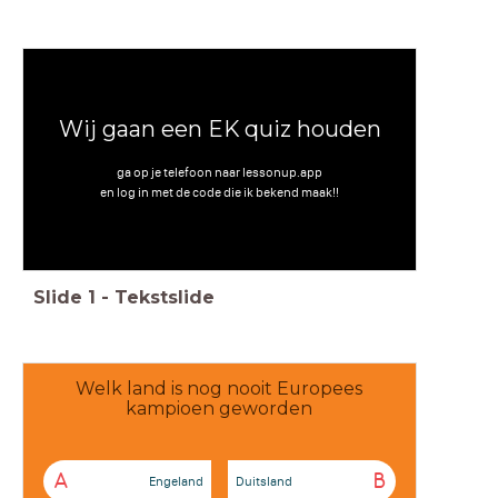
Wij gaan een EK quiz houden
ga op je telefoon naar lessonup.app
en log in met de code die ik bekend maak!!
Slide
1
-
Tekstslide
Welk land is nog nooit Europees
kampioen geworden
A
B
Engeland
Duitsland