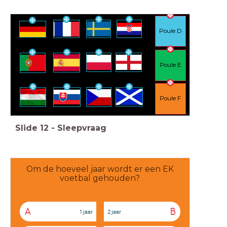
Poule D
Poule E
Poule F
Slide
12
-
Sleepvraag
Om de hoeveel jaar wordt er een EK
voetbal gehouden?
A
B
1 jaar
2 jaar