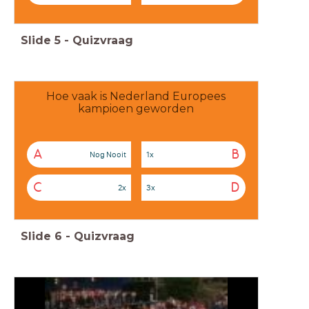
Slide
5
-
Quizvraag
Hoe vaak is Nederland Europees
kampioen geworden
A
B
Nog Nooit
1x
C
D
2x
3x
Slide
6
-
Quizvraag