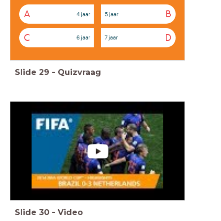
A
B
4 jaar
5 jaar
C
D
6 jaar
7 jaar
Slide
29
-
Quizvraag
Slide
30
-
Video