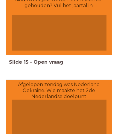
gehouden? Vul het jaartal in.
Slide
15
-
Open vraag
Afgelopen zondag was Nederland
Oekraine. Wie maakte het 2de
Nederlandse doelpunt