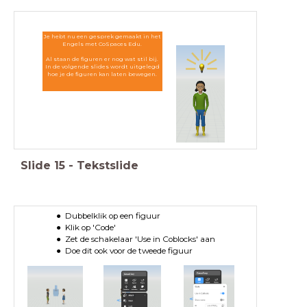
Je hebt nu een gesprek gemaakt in het
Engels met CoSpaces Edu.
Al staan de figuren er nog wat stil bij.
In de volgende slides wordt uitgelegd
hoe je de figuren kan laten bewegen.
Slide
15
-
Tekstslide
Dubbelklik op een figuur
Klik op 'Code'
Zet de schakelaar 'Use in Coblocks' aan
Doe dit ook voor de tweede figuur