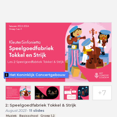
Het Koninklijk Concertgebouw
2: Speelgoedfabriek Tokkel & Strijk
August 2023
-
11
slides
Muziek
Basisschool
Groep 1,2