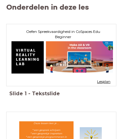
Onderdelen in deze les
Oefen Spreekvaardigheid in CoSpaces Edu
Beginner
Lesplan
Slide
1
-
Tekstslide
Deze lessen leer je ...
* een gesprek schrijven
* een gesprekje inspreken
* een gesprekje programmeren in