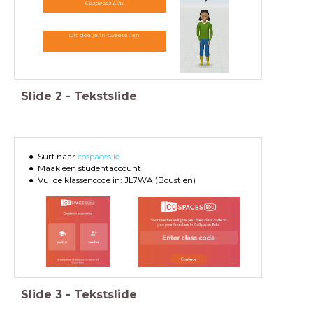
Cospaces Edu.
Dit doe je in tweetallen
Slide
2
-
Tekstslide
Surf naar
cospaces.io
Maak een studentaccount
Vul de klassencode in: JL7WA (Boustien)
Slide
3
-
Tekstslide