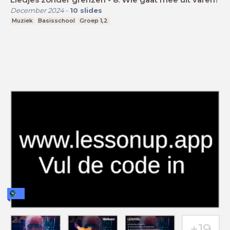
December 2024
-
10
slides
Muziek
Basisschool
Groep 1,2