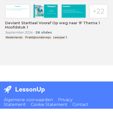
Deviant Starttaal Vooraf Op weg naar 1F Thema 1
Hoofdstuk 1
September 2024
-
26
slides
Nederlands
Praktijkonderwijs
Leerjaar 1
LessonUp
Algemene voorwaarden
Privacy
Statement
Cookie Statement
Contact