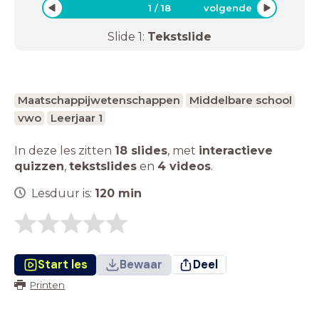
1
/
18
volgende
Slide
1
:
Tekstslide
Maatschappijwetenschappen
Middelbare school
vwo
Leerjaar 1
In deze les zitten
18 slides
,
met
interactieve
quizzen
,
tekstslides
en
4 videos
.
Lesduur is:
120
min
Start les
Bewaar
Deel
Printen