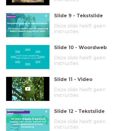
Slide
9
-
Tekstslide
Nurture
Aangeleerd gedrag en eigenschappen.
Deze slide heeft geen
Dit heeft te maken met de omgeving
instructies
waarin iemand opgroeit en leeft.
Slide
10
-
Woordweb
Noem twee aangeleerde
Deze slide heeft geen
eigenschappen van jezelf
instructies
Slide
11
-
Video
Deze slide heeft geen
instructies
Slide
12
-
Tekstslide
Nature/nurture
debat
Het debat of eigenschappen van
Deze slide heeft geen
mensen meer worden bepaald door
nature (geboorte) of nurture
instructies
(aangeleerd).