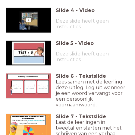
Slide
4
-
Video
Deze slide heeft geen
instructies
Slide
5
-
Video
Deze slide heeft geen
instructies
Slide
6
-
Tekstslide
Persoonlijk voornaamwoord.
Lees samen met de leerling
Een persoonlijk voornaamwoord kan
Een persoonlijk voornaamwoord 'wijst'
Een persoonlijk voornaamwoord 'wijst'
deze uitleg. Leg uit wanneer
je vervangen door een naam.
naar een dier (in de zin) en kan je
naar een ding (in de zin) en kan je
Pietje
verzint een raadsel.
vervangen door een naam.
vervangen door een naam.
Hij
vertelt
De
hond
heeft een bot gekregen.
Lisa heeft dit
boek
gekregen.
het raadsel aan zijn klas.
Hij
eet het bot lekker op.
Zij heeft
het
nog niet gelezen.
je een woord vervangt voor
een persoonlijk
voornaamwoord.
Slide
7
-
Tekstslide
Start in een tweetal een verhaal. Het onderwerp van je verhaal is
de Nederlandse school.
Klik op het rad en maak met het
persoonlijk voornaamwoord
een
Laat de leerlingen in
zin in je verhaal.
Lever je verhaal in bij de leerkracht.
tweetallen starten met het
schrijven van een verhaal.