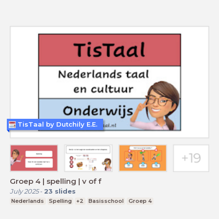
TisTaal by Dutchily E.E.
Groep 4 | spelling | v of f
July 2025
-
23
slides
Nederlands
Spelling
+2
Basisschool
Groep 4