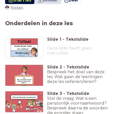
Start les
Bewaar
Deel
Printen
Onderdelen in deze les
Slide
1
-
Tekstslide
Deze slide heeft geen
instructies
Slide
2
-
Tekstslide
Bespreek het doel van deze
les. Wat gaan de leerlingen
Taal
Doel: ik kan de juiste vorm van de
deze les oefenen/leren?
persoonlijke voornaamwoorden
gebruiken.
Slide
3
-
Tekstslide
Stel de vraag: Wat is een
Wat is een persoonlijk voornaamwoord?
persoonlijk voornaamwoord?
jij
zij
wij
Bespreek daarna de woorden
hij
zij
jullie
ik
die eronder staan.