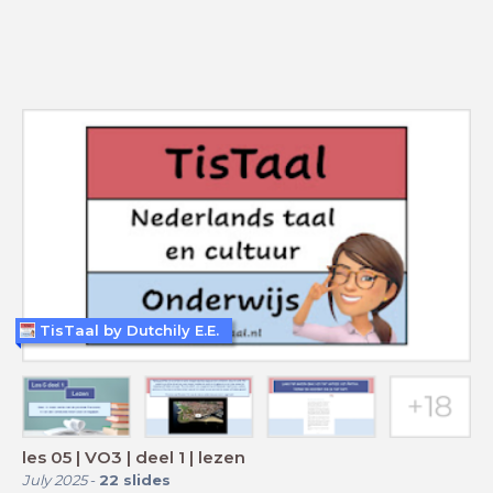
TisTaal by Dutchily E.E.
les 05 | VO3 | deel 1 | lezen
July 2025
-
22
slides