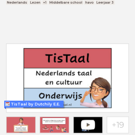
Nederlands
Lezen
+1
Middelbare school
havo
Leerjaar 3
TisTaal by Dutchily E.E.