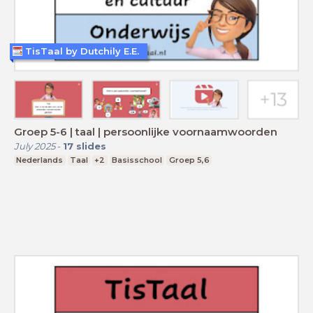
TisTaal by Dutchily E.E.
Groep 5-6 | taal | persoonlijke voornaamwoorden
July 2025
-
17
slides
Nederlands
Taal
+2
Basisschool
Groep 5,6