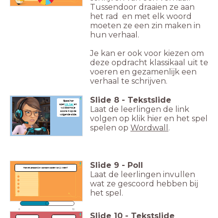
Tussendoor draaien ze aan
het rad en met elk woord
moeten ze een zin maken in
hun verhaal.
Je kan er ook voor kiezen om
deze opdracht klassikaal uit te
voeren en gezamenlijk een
verhaal te schrijven.
Slide
8
-
Tekstslide
Speel het
spel
klik hier
en
Laat de leerlingen de link
vul daarna je
score in op de
volgende slide.
volgen op klik hier en het spel
spelen op
Wordwall
.
Slide
9
-
Poll
Hoeveel persoonlijke voornaamwoorden kon jij vinden?
Laat de leerlingen invullen
wat ze gescoord hebben bij
het spel.
0
10
Slide
10
-
Tekstslide