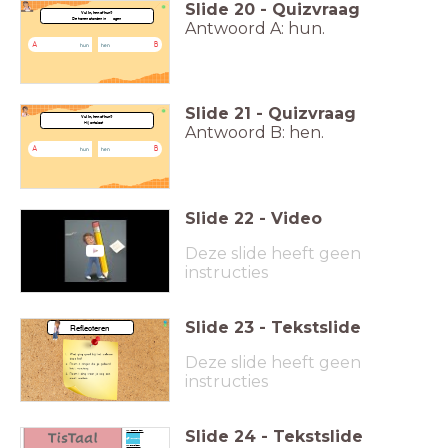
Slide
20
-
Quizvraag
Vul in, hen of hun?
De tranen stonden in ..... ogen.
Antwoord A: hun.
A
B
hun
hen
Slide
21
-
Quizvraag
Vul in, hen of hun?
Hij ontslaat......
Antwoord B: hen.
A
B
hun
hen
Slide
22
-
Video
Deze slide heeft geen
instructies
Slide
23
-
Tekstslide
Reflecteren
Deze slide heeft geen
instructies
Slide
24
-
Tekstslide
www.lessonup.com
www.bitmoji.com