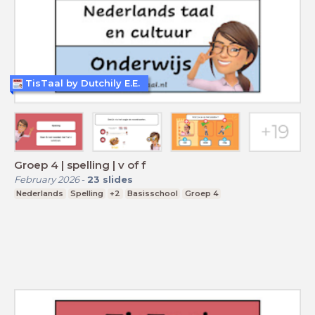
TisTaal by Dutchily E.E.
Groep 4 | spelling | v of f
February 2026
-
23
slides
Nederlands
Spelling
+2
Basisschool
Groep 4