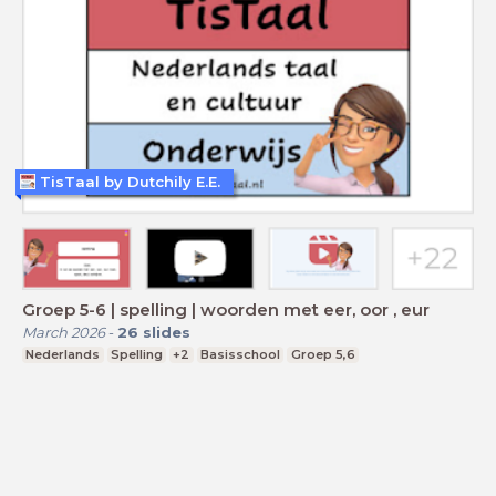
TisTaal by Dutchily E.E.
Groep 5-6 | spelling | woorden met eer, oor , eur
March 2026
-
26
slides
Nederlands
Spelling
+2
Basisschool
Groep 5,6