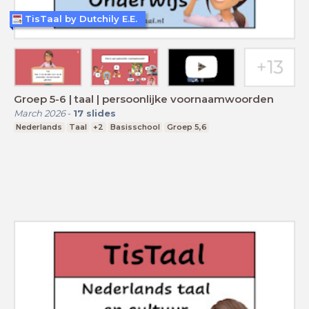
TisTaal by Dutchily E.E.
Groep 5-6 | taal | persoonlijke voornaamwoorden
March 2026
-
17
slides
Nederlands
Taal
+2
Basisschool
Groep 5,6