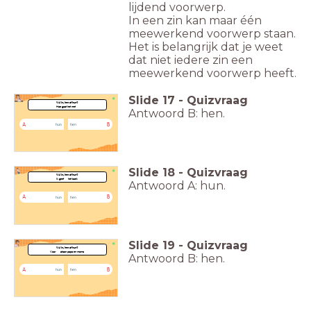
lijdend voorwerp.
In een zin kan maar één
meewerkend voorwerp staan.
Het is belangrijk dat je weet
dat niet iedere zin een
meewerkend voorwerp heeft.
Slide
17
-
Quizvraag
Vul in, hen of hun?
Hoe gaat het met....
Antwoord B: hen.
A
B
hun
hen
Slide
18
-
Quizvraag
Vul in, hen of hun?
Ik geef .... het boek.
Antwoord A: hun.
A
B
hun
hen
Slide
19
-
Quizvraag
Vul in, hen of hun?
Voor ..... staan papa en mama.
Antwoord B: hen.
A
B
hun
hen