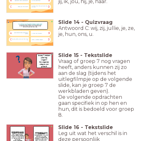
jij, ik, jou, hij, je, haar.
A
B
speeltuin, trein, park, beurt.
je, mij, park, haar.
je, hen, ik, je, mij, jij, ik, jou, hij,
C
D
vraag, ga, reis, neem
je, haar.
Slide
14
-
Quizvraag
Welke woorden zijn in de zinnen hieronder de persoonlijk voornaamwoorden?
Wij willen nu gaan zwemmen. Zij houden niet van zwemmen en gaan niet mee.
Antwoord C: wij, zij, jullie, je, ze,
Jullie gaan naar het zwembad. Je hoeft hun niet te vragen of ze komen.
Vraag je dat niet aan ons? U gaat toch wel mee?
je, hun, ons, u.
park, Nederlandse, zwembad,
A
B
u, naar, het, houden.
winkel
wij, zij, jullie, je, ze, je, hun, ons,
C
D
jullie, u, winkel, vragen
u.
Slide
15
-
Tekstslide
Groep 7, hebben
jullie nog
Vraag of groep 7 nog vragen
vragen?
De volgende
uitleg is voor
heeft, anders kunnen zij zo
groep 8.
aan de slag (tijdens het
uitlegfilmpje op de volgende
slide, kan je groep 7 de
werkbladen geven).
De volgende opdrachten
gaan specifiek in op hen en
hun, dit is bedoeld voor groep
8.
Slide
16
-
Tekstslide
Leg uit wat het verschil is in
Wanneer gebruik je hen?
Wanneer gebruik je hun?
Je gebruikt het woordje
Als
bezittelijk
hen in twee situaties:
voornaamwoord
: mijn koffer
Bij een
lijdend voorwerp
wordt ook hun koffer.
deze persoonlijk
in de zin: Ik haal hen op
En als het
meewerkend
of ik ga hen even een e-
voorwerp
is in de zin en er
mail sturen.
geen voorzetsel staat:
Na een
voorzetsel