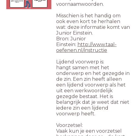
Hij geeft hun een nieuw
gebruik je ook altijd hen
schrift.
voornaamwoorden.
in de zin.
Misschien is het handig om
ook even kort te herhalen
wat: deze informatie komt van
Junior Einstein.
Bron: Junior
Einstein:
http://www.taal-
oefenen.nl/instructie
Lijdend voorwerp is:
hangt samen met het
onderwerp en het gezegde in
de zin. Een zin heeft alleen
een lijdend voorwerp als het
uit een werkwoordelijk
gezegde bestaat. Het is
belangrijk dat je weet dat niet
iedere zin een lijdend
voorwerp heeft.
Voorzetsel:
Vaak kun je een voorzetsel