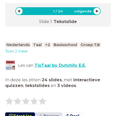
1
/
24
volgende
Slide
1
:
Tekstslide
Nederlands
Taal
+2
Basisschool
Groep 7,8
Toon 2 meer
Les van
TisTaal by Dutchily E.E.
In deze les zitten
24 slides
,
met
interactieve
quizzen
,
tekstslides
en
3 videos
.