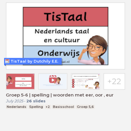
TisTaal by Dutchily E.E.
Groep 5-6 | spelling | woorden met eer, oor , eur
July 2025
-
26
slides
Nederlands
Spelling
+2
Basisschool
Groep 5,6