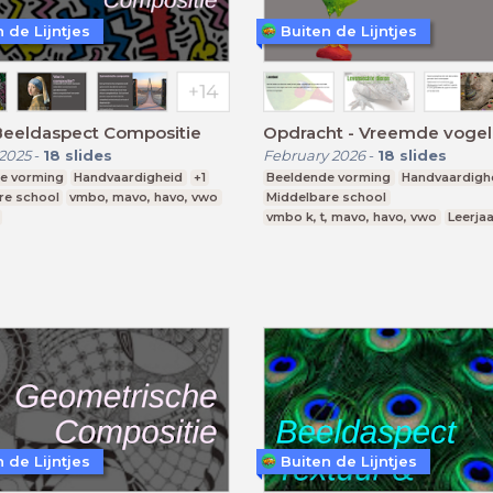
 de Lijntjes
Buiten de Lijntjes
Beeldaspect Compositie
Opdracht - Vreemde vogel
2025
-
18
slides
February 2026
-
18
slides
e vorming
Handvaardigheid
+1
Beeldende vorming
Handvaardigh
re school
vmbo, mavo, havo, vwo
Middelbare school
vmbo k, t, mavo, havo, vwo
Leerjaa
 de Lijntjes
Buiten de Lijntjes