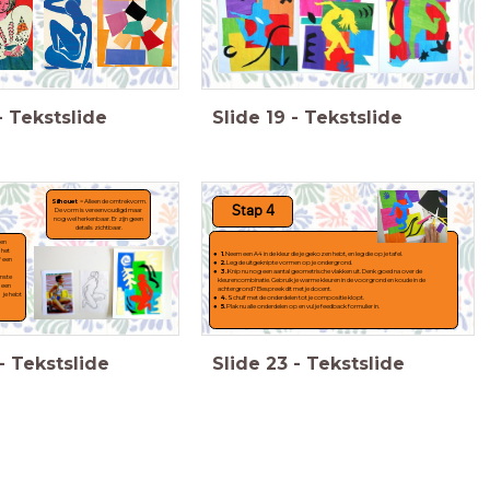
-
Tekstslide
Slide
19
-
Tekstslide
Silhouet
= Alleen de omtrekvorm.
Stap 4
De vorm is vereenvoudigd maar
nog wel herkenbaar. Er zijn geen
details zichtbaar.
een
 het
1.
Neem een A4 in de kleur die je gekozen hebt, en leg die op je tafel.
f een
2.
Leg de uitgeknipte vormen op je ondergrond.
3.
Knip nu nog een aantal geometrische vlakken uit. Denk goed na over de
enste
kleurencombinatie. Gebruik je warme kleuren in de voorgrond en koude in de
p een
achtergrond? Bespreek dit met je docent.
 je hebt
4.
Schuif met de onderdelen tot je compositie klopt.
5.
Plak nu alle onderdelen op en vul je feedback formulier in.
-
Tekstslide
Slide
23
-
Tekstslide