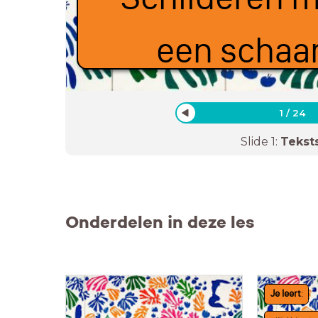
een schaa
1
/
24
Slide
1
:
Tekst
Onderdelen in deze les
Je leert
: