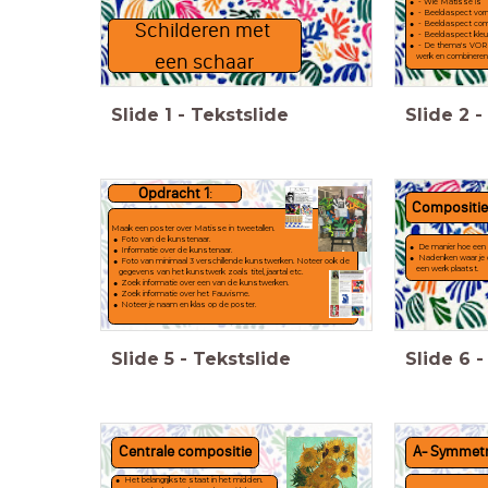
- Wie Matisse is
- Beeldaspect vo
Schilderen met
- Beeldaspect com
- Beeldaspect kleu
- De thema's VOR
een schaar
werk en combiner
Slide
1
-
Tekstslide
Slide
2
-
Opdracht 1
:
Compositi
Maak een poster over Matisse in tweetallen.
Foto van de kunstenaar.
De manier hoe een
Informatie over de kunstenaar.
Nadenken waar je d
Foto van minimaal 3 verschillende kunstwerken. Noteer ook de
een werk plaatst.
gegevens van het kunstwerk zoals titel, jaartal etc.
Zoek informatie over een van de kunstwerken.
Zoek informatie over het Fauvisme.
Noteer je naam en klas op de poster.
Slide
5
-
Tekstslide
Slide
6
-
Centrale compositie
A- Symmetr
Het belangrijkste staat in het midden.