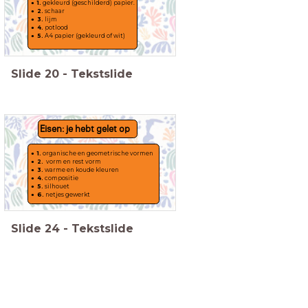
1.
gekleurd (geschilderd) papier.
2.
schaar
3.
lijm
4.
potlood
5.
A4 papier (gekleurd of wit)
Slide
20
-
Tekstslide
Eisen: je hebt gelet op
1.
organische en geometrische vormen
2.
vorm en rest vorm
3.
warme en koude kleuren
4.
compositie
5.
silhouet
6.
netjes gewerkt
Slide
24
-
Tekstslide