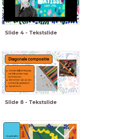
Slide
4
-
Tekstslide
Diagonale compositie
Schuine kijkrichting bijv.
van linksonder naar
rechtsboven.
Elementen zijn op een
schuine lijn geplaatst.
Dynamisch
Slide
8
-
Tekstslide
Hij gebruikte