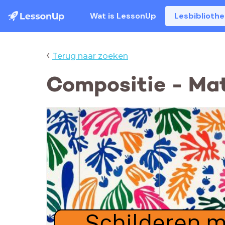
Wat is LessonUp
Lesbiblioth
‹
Terug naar zoeken
Compositie - Ma
Schilderen 