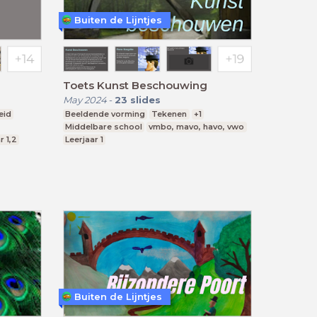
Buiten de Lijntjes
Toets Kunst Beschouwing
May 2024
-
23
slides
eid
Beeldende vorming
Tekenen
+1
Middelbare school
vmbo, mavo, havo, vwo
r 1,2
Leerjaar 1
Buiten de Lijntjes