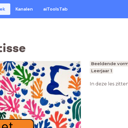
eek
Kanalen
aiToolsTab
tisse
Beeldende vorm
Leerjaar 1
In deze les zitte
met