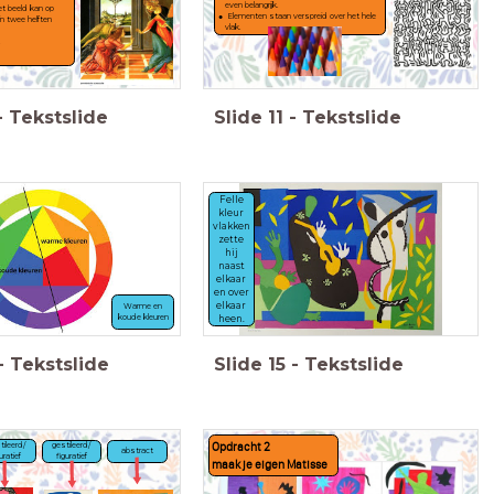
even belangrijk.
t beeld kan op
Elementen staan verspreid over het hele
in twee helften
vlak.
-
Tekstslide
Slide
11
-
Tekstslide
Felle
kleur
vlakken
zette
hij
naast
elkaar
en over
elkaar
Warme en
koude kleuren
heen.
-
Tekstslide
Slide
15
-
Tekstslide
Opdracht 2
tileerd/
gestileerd/
abstract
uratief
figuratief
maak je eigen Matisse