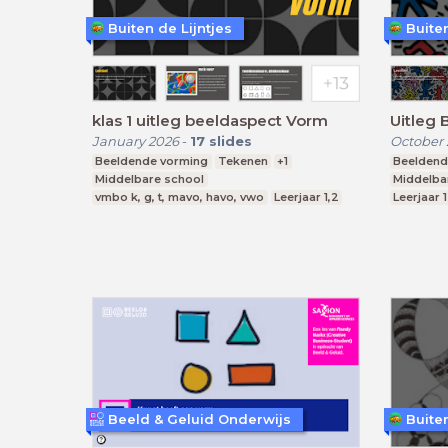
Buiten de Lijntjes
Buiten
klas 1 uitleg beeldaspect Vorm
Uitleg 
January 2026
-
17
slides
October 
Beeldende vorming
Tekenen
+1
Beeldend
Middelbare school
Middelba
vmbo k, g, t, mavo, havo, vwo
Leerjaar 1,2
Leerjaar 1
Beeld & Geluid Onderwijs
Buiten