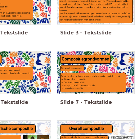
gezicht en een gele neus, dat doe je toch niet? In een krantenartikel
rm
noemden ze Matisse 'fauve', dat betekent: wild! Zo ontstond het
positie
woord
Fauvisme
voor deze kunststroming: kunst met gedurfde
r
kleuren.
M en KLEUR toepassen in je
Matisse werd ziek en moest geopereerd worden. Daarna zat hij de
en met COMPOSITIE.
rest van zijn leven in een rolstoel. Schilderen kon hij niet meer, maar hij
kon nog wel 'schilderen met een schaar'.
Tekstslide
Slide
3
-
Tekstslide
e
Compositiegrondvormen
De soort compositie
 werk is opgebouwd.
e verschillende elementen in
Er zijn veel verschillende composities, wij behandelen er 4.
Diagonale compositie
Centraal compositie
A- Symmetrische compositie
Overall compositie
Tekstslide
Slide
7
-
Tekstslide
ische compositie
Overall compositie
De aandacht is nergens op gericht, alles is