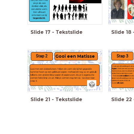
ziet; de vorm zelf
zie je als een
donker vlak; als
een platte vorm.
Een silhouet
ontstaat o.a. bij
tegenlicht.
Slide
17
-
Tekstslide
Slide
18
Stap 3
Stap 2
Gooi een Matisse
Zoek een afbeelding uit van 
Gooi met een dobbelsteen. Teken de vorm die bij het gegooide
figuur.
Denk aan een sporter,
thema circus, een muzikant o
nummer hoort op een gekleurd papier. Herhaal dit nog 4x en gebruik
ander thema dat bij jou past.
telkens een andere kleur papier of papiersoort. Als je 5 organische
- Trek de
contourlijnen
(buit
vormen hebt, knip ze uit. Plak je vormen nog niet op. Ga door naar
lijnen) van afbeelding over o
stap 3.
gekleurd papier. Knip uit.
nu een
silhouet.
Slide
21
-
Tekstslide
Slide
22