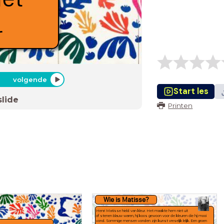
r
volgende
Start les
slide
Printen
Wie is Matisse?
Henri Matisse hield van kleur. Het maakte hem niet uit
of stenen blauw waren, hij koos gewoon voor de kleuren die hij mooi
vond. Sommige mensen vonden zijn kunst vreselijk lelijk. Een groen