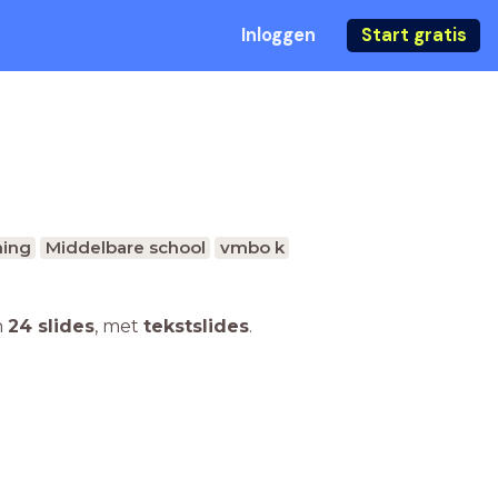
Inloggen
Start gratis
ing
Middelbare school
vmbo k
n
24 slides
,
met
tekstslides
.