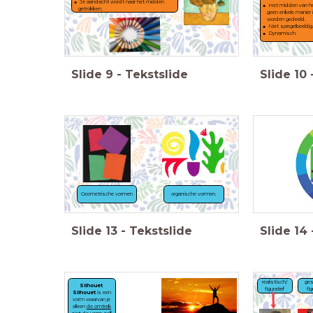
Je aandacht wordt naar het midden
Het midden van he
getrokken.
geen enkele manier 
worden gedeeld.
Niet spiegelbeeldig.
Dynamisch.
Slide
9
-
Tekstslide
Slide
10
Geometrische vormen
organische vormen.
Slide
13
-
Tekstslide
Slide
14
ges
realistisch/
Silhouet
fig
figuratief
Silhouet
is een
vorm waarvan je
alleen
de omtrek