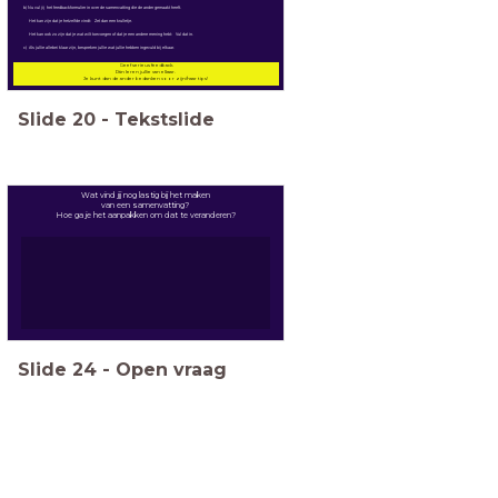
b) Nu vul jij het feedbackformulier in over de samenvatting die de ander gemaakt heeft.
Het kan zijn dat je hetzelfde vindt: Zet dan een krulletje.
Het kan ook zo zijn dat je wat wilt toevoegen of dat je een andere mening hebt: Vul dat in.
c) Als jullie allebei klaar zijn, bespreken jullie wat jullie hebben ingevuld bij elkaar.
Geef serieus feedback.
Dán leren jullie van elkaar.
Je kunt dan de ander bedanken voor zijn/haar tips!
Slide
20
-
Tekstslide
Wat vind jij nog lastig bij het maken
van een samenvatting?
Hoe ga je het aanpakken om dat te veranderen?
Slide
24
-
Open vraag