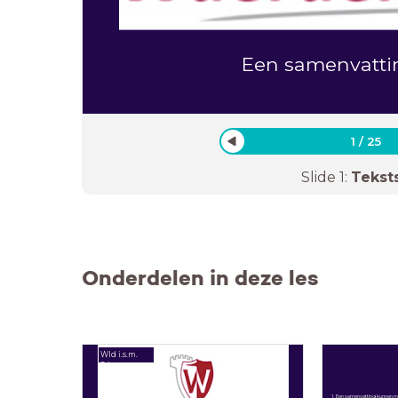
Een samenvatt
1
/
25
Slide
1
:
Tekst
Onderdelen in deze les
Wld i.s.m.
Sds
1. Een samenvatting kunnen 