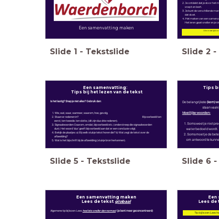
2. Je ontdekt dat je door het 
snapt en leert.
3. Je kunt de verschillende m
dat doet.
4. Het maken van een samenvatti
Het leren gaat sneller en je o
Een samenvatting maken
Uiteindelijk be
Slide
1
-
Tekstslide
Slide
2
-
Een samenvatting:
Tips bi
Tips bij het lezen van de tekst
Is het lastig? Snap je niet alles? Gebruik dan:
De belangrijkste
(kern) 
staan vaak in de 1e 
Moeilijke woorden:
Wie, wat, waar, wanneer, waarom, hoe, gevolg.
Staan er redenen in? Bijvoorbeeld ten
eerst, ten tweede, ten slotte, (dit zijn dus drie redenen).
Soms weet je niet pr
Signaalwoorden: Daarom, omdat, bijvoorbeeld etc. (onderstreep die signaalwoorden
wat er bedoeld wordt.
dun).
Het woord 'dus' geeft bijvoorbeeld aan dat er een conclusie volgt.
Bekijk
de plaatjes: a) Bij welk stukje tekst horen die? b) Wat zegt de tekst over de
2. Soms moet je de bete
afbeelding?
om antwoord te kunnen
Wat is
het bijschrift bij de afbeelding (stukje bron herkennen).
Slide
5
-
Tekstslide
Slide
6
-
Een samenvatting maken
Een 
Lees de tekst
globaal
Lees de 
Algemene tip bij lezen: Lees
heel iets sneller dan normaal
(je bent meer geconcentreerd)
Tip bij lezen: Lees h