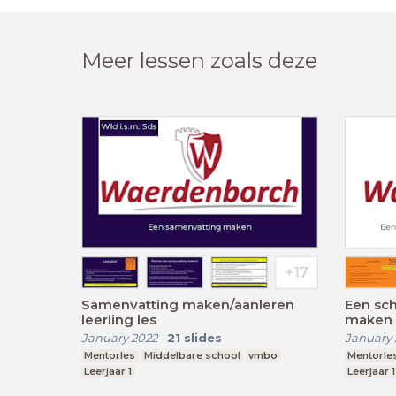
Meer lessen zoals deze
Samenvatting maken/aanleren
Een sc
leerling les
maken
January 2022
-
21
slides
January 
Mentorles
Middelbare school
vmbo
Mentorle
Leerjaar 1
Leerjaar 1