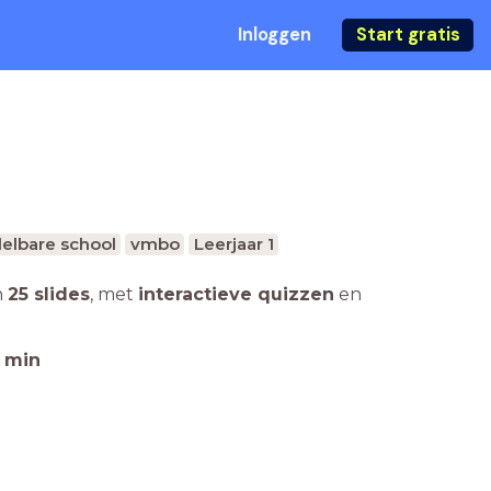
Inloggen
Start gratis
elbare school
vmbo
Leerjaar 1
n
25 slides
,
met
interactieve quizzen
en
min