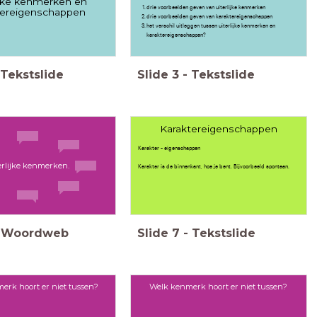
ijke kenmerken en
drie voorbeelden geven van uiterlijke kenmerken
tereigenschappen
drie voorbeelden geven van karaktereigenschappen
het verschil uitleggen tussen uiterlijke kenmerken en
karaktereigenschappen?
Tekstslide
Slide
3
-
Tekstslide
Karaktereigenschappen
Karakter - eigenschappen
erlijke kenmerken.
Karakter is de binnenkant, hoe je bent. Bijvoorbeeld spontaan.
Woordweb
Slide
7
-
Tekstslide
erk hoort er niet tussen?
Welk kenmerk hoort er niet tussen?