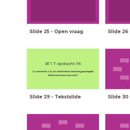
Slide
25
-
Open vraag
Slide
26
B1 1.7 opdracht 95
Vul kenmerken in bij de verschillende karaktereigenschappen.
Welke kenmerken horen erbij?
Slide
29
-
Tekstslide
Slide
30