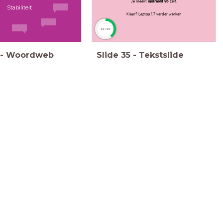
Je maakt
opdracht 95
zelf.
Stabiliteit
Klaar? Laptop 1.7 verder werken
timer
10:00
-
Woordweb
Slide
35
-
Tekstslide