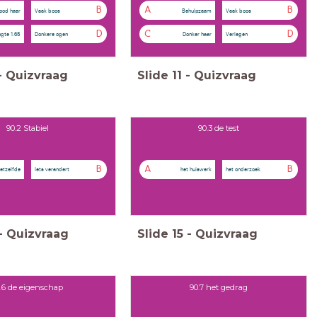
B
A
B
ood haar
Vaak boos
Behulpzaam
Vaak boos
D
C
D
gte 1.65
Donkere ogen
Donker haar
Verlegen
-
Quizvraag
Slide
11
-
Quizvraag
90.2 Stabiel
90.3 de test
B
A
B
 hetzelfde
Iets verandert
het huiswerk
het onderzoek
-
Quizvraag
Slide
15
-
Quizvraag
.6 de eigenschap
90.7 het gedrag