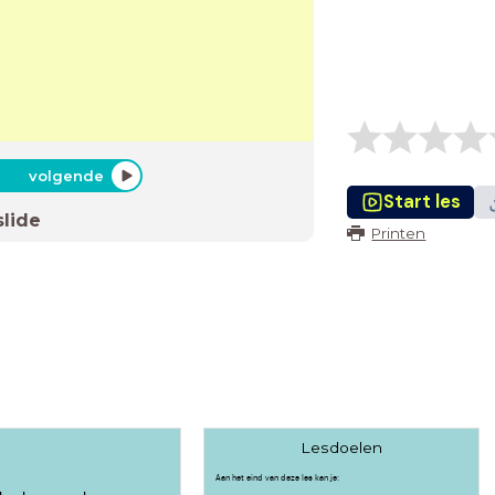
volgende
Start les
slide
Printen
Lesdoelen
Aan het eind van deze les kan je: