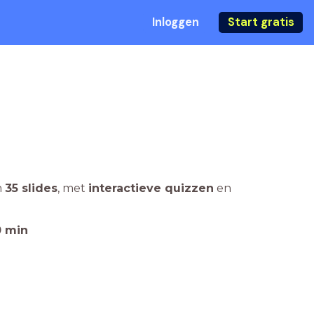
Inloggen
Start gratis
n
35 slides
,
met
interactieve quizzen
en
0
min