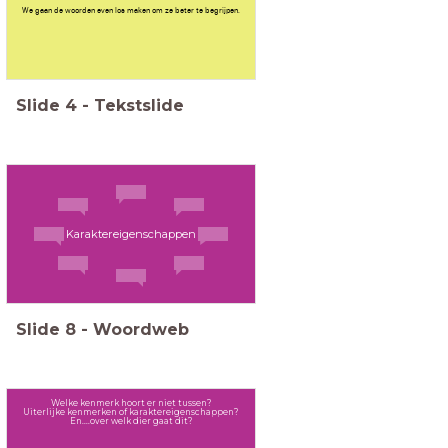
We gaan de woorden even los maken om ze beter te begrijpen.
Slide
4
-
Tekstslide
Karaktereigenschappen
Slide
8
-
Woordweb
Welke kenmerk hoort er niet tussen?
Uiterlijke kenmerken of karaktereigenschappen?
En....over welk dier gaat dit?