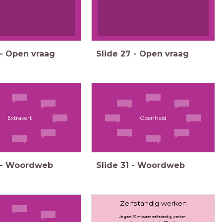
-
Open vraag
Slide
27
-
Open vraag
Extravert
Openheid
-
Woordweb
Slide
31
-
Woordweb
Zelfstandig werken
Je gaat 10 minuten zelfstandig werken.