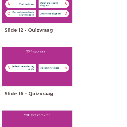
Wordt ongeveer 2
A
B
Voelt zacht aan
kilogram
Kan veel verschillende
C
D
Ontzettend lange nek
kleuren hebben.
Slide
12
-
Quizvraag
90.4 spontaan
je denkt na en dan zeg
A
B
je zegt meteen iets
je iets
Slide
16
-
Quizvraag
90.8 het karakter