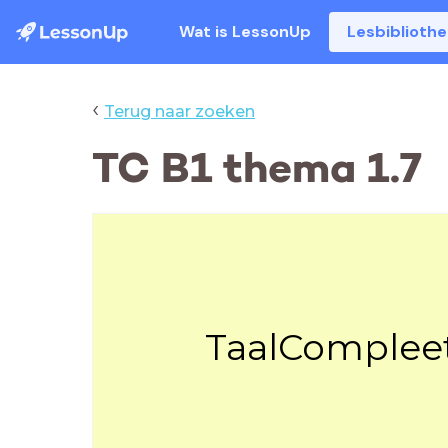
Wat is LessonUp
Lesbiblioth
‹
Terug naar zoeken
TC B1 thema 1.7
TaalCompleet 