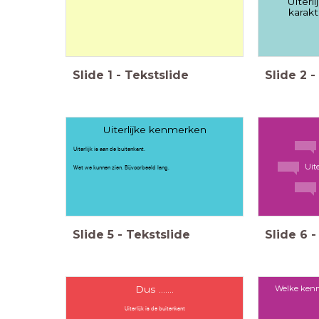
Uiterl
karak
Slide
1
-
Tekstslide
Slide
2
-
Uiterlijke kenmerken
Uiterlijk is aan de buitenkant.
Uit
Wat we kunnen zien. Bijvoorbeeld lang.
Slide
5
-
Tekstslide
Slide
6
-
Welke kenm
Dus .......
Uiterlijk is de buitenkant