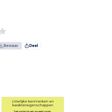
Bewaar
Deel
Uiterlijke kenmerken en
karaktereigenschappen
Twee woorden die vaak verwisseld worden.