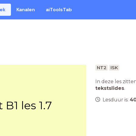
eek
Kanalen
aiToolsTab
NT2
ISK
In deze les zitte
tekstslides
.
Lesduur is:
4
B1 les 1.7