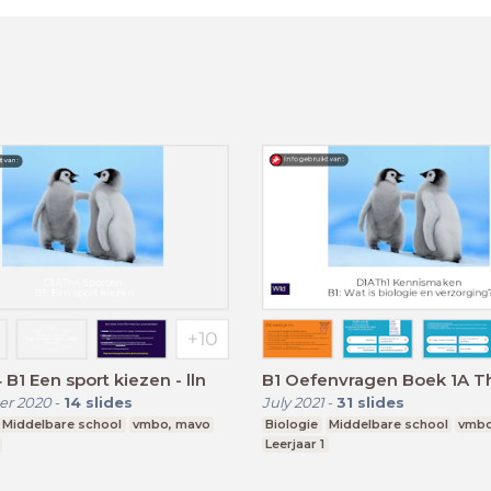
B1 Een sport kiezen - lln
B1 Oefenvragen Boek 1A T
r 2020
-
14
slides
July 2021
-
31
slides
Middelbare school
vmbo, mavo
Biologie
Middelbare school
vmb
Leerjaar 1