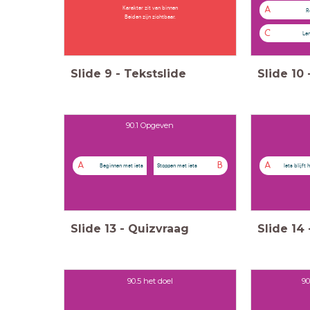
Karakter zit van binnen
A
R
Beiden zijn zichtbaar.
C
Len
Slide
9
-
Tekstslide
Slide
10
90.1 Opgeven
A
B
A
Beginnen met iets
Stoppen met iets
Iets blijft
Slide
13
-
Quizvraag
Slide
14
90.5 het doel
90