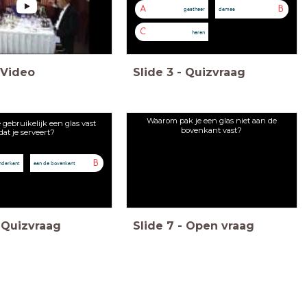
A
B
gastheer
dames
C
heren
Video
Slide
3
-
Quizvraag
Waarom pak je een glas niet aan de
 gebruikelijk een glas vast
bovenkant vast?
dat je serveert?
B
nderkant
aan de bovenkant
Quizvraag
Slide
7
-
Open vraag