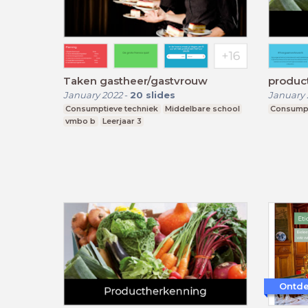
Taken gastheer/gastvrouw
produc
January 2022
-
20
slides
January
Consumptieve techniek
Middelbare school
Consumpt
vmbo b
Leerjaar 3