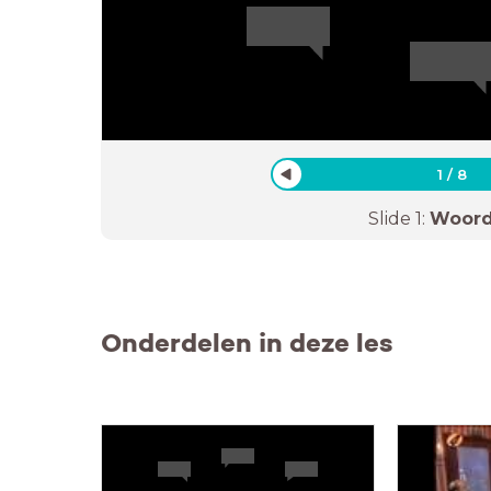
1
/
8
Slide
1
:
Woor
Onderdelen in deze les