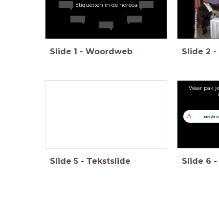
Etiquetten in de horeca
Slide
1
-
Woordweb
Slide
2
-
Waar pak je
A
aan de o
Slide
5
-
Tekstslide
Slide
6
-