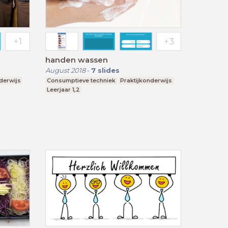
handen wassen
August 2018
-
7
slides
derwijs
Consumptieve techniek
Praktijkonderwijs
Leerjaar 1,2