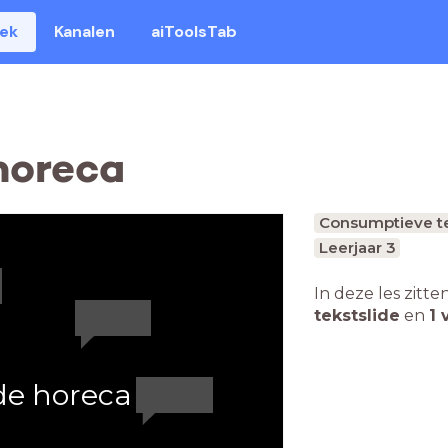
eek
Kanalen
aiToolsTab
horeca
Consumptieve t
Leerjaar 3
In deze les zitte
tekstslide
en
1 
 de horeca