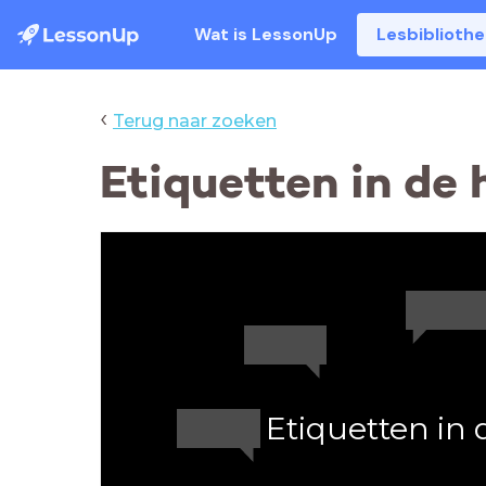
Wat is LessonUp
Lesbiblioth
‹
Terug naar zoeken
Etiquetten in de 
Etiquetten in