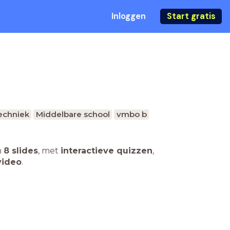
Inloggen
Start gratis
echniek
Middelbare school
vmbo b
n
8 slides
,
met
interactieve quizzen
,
video
.