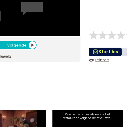
volgende
Start les
dweb
Printen
Wie betreden er als eerste het
restaurant volgens de etiquette?