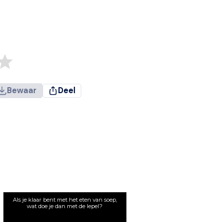
Bewaar
Deel
Als je klaar bent met het eten van soep,
wat doe je dan met de lepel?