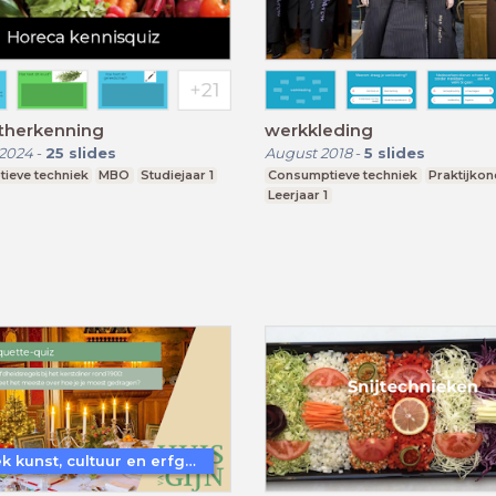
therkenning
werkkleding
 2024
-
25
slides
August 2018
-
5
slides
ieve techniek
MBO
Studiejaar 1
Consumptieve techniek
Praktijkon
Leerjaar 1
Ontdek kunst, cultuur en erfgoed in Dordrecht