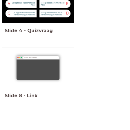
je legt deze naast het bord
je legt deze boven het bord
A
B
neer
neer
je legt deze met de bolle
je legt deze met de holle
C
D
kant omhoog in het bord
kant omhoog in het bord
Slide
4
-
Quizvraag
www.manners.nl
Slide
8
-
Link