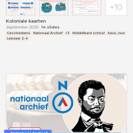
Koloniale kaarten
September 2025
-
14
slides
Geschiedenis
Nationaal Archief
+3
Middelbare school
havo, vwo
Leerjaar 2-4
Nationaal Archief