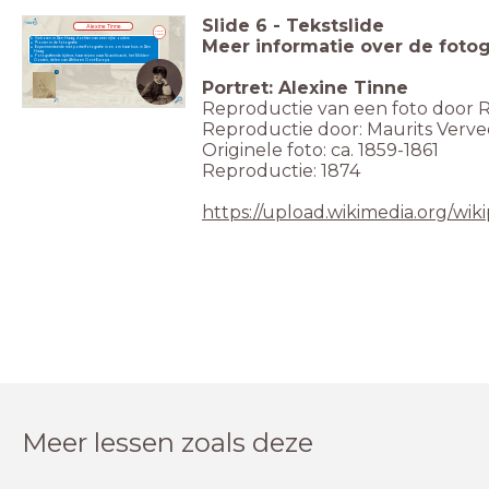
Slide
6
-
Tekstslide
Alexine Tinne
1835
1869
Meer informatie over de fotog
Geboren in Den Haag; dochter van zeer rijke ouders
Pionier in de fotografie
Experimenteerde met portretfotografie in en om haar huis in Den
Haag
Fotografeerde tijdens haar reizen naar Scandinavië, het Midden-
Oosten, delen van Afrika en Oost-Europa
Portret: Alexine Tinne
Reproductie van een foto door 
Reproductie door: Maurits Verve
Originele foto: ca. 1859-1861
Reproductie: 1874
https://upload.wikimedia.org/w
Meer lessen zoals deze