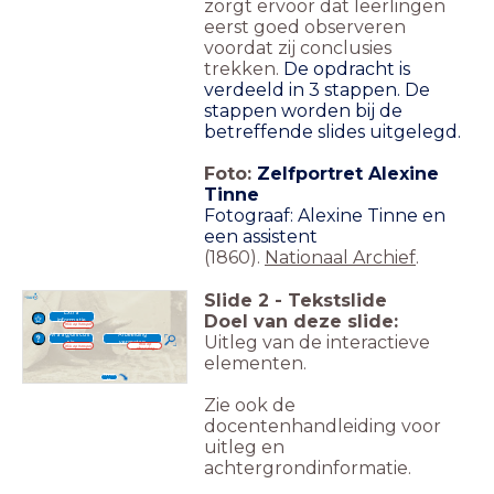
zorgt ervoor dat leerlingen
eerst goed observeren
voordat zij conclusies
trekken.
De opdracht is
verdeeld in 3 stappen. De
stappen worden bij de
betreffende slides uitgelegd.
Foto:
Zelfportret Alexine
Tinne
Fotograaf: Alexine Tinne en
een assistent
(1860).
Nationaal Archief
.
Slide
2
-
Tekstslide
Extra
Doel van deze slide:
informatie
Klik op hotspot
Vraag/discus
Afbeelding
Uitleg van de interactieve
sie
vergroten
Klik op
Klik op hotspot
afbeelding
elementen.
Notiti
es
Zie ook de
docentenhandleiding voor
uitleg en
achtergrondinformatie.