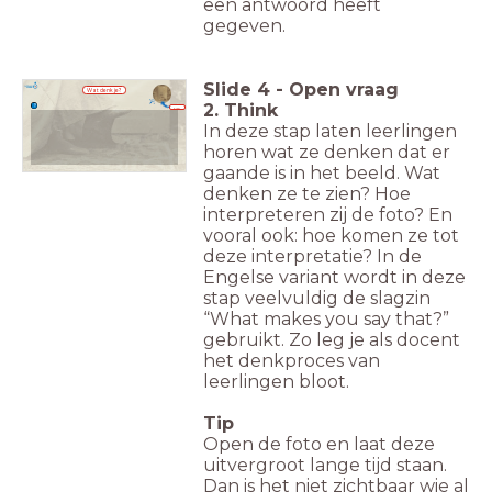
een antwoord heeft
gegeven.
Slide
4
-
Open vraag
Wat denk je?
2. Think
Klik
hier!
In deze stap laten leerlingen
horen wat ze denken dat er
gaande is in het beeld. Wat
denken ze te zien? Hoe
interpreteren zij de foto? En
vooral ook: hoe komen ze tot
deze interpretatie? In de
Engelse variant wordt in deze
stap veelvuldig de slagzin
“What makes you say that?”
gebruikt. Zo leg je als docent
het denkproces van
leerlingen bloot.
Tip
Open de foto en laat deze
uitvergroot lange tijd staan.
Dan is het niet zichtbaar wie al