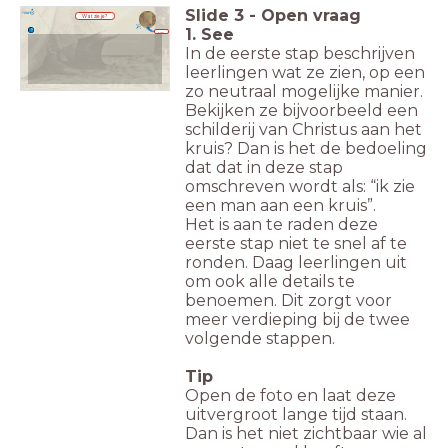
Slide
3
-
Open vraag
Wat zie je?
1. See
Klik
hier!
In de eerste stap beschrijven
leerlingen wat ze zien, op een
zo neutraal mogelijke manier.
Bekijken ze bijvoorbeeld een
schilderij van Christus aan het
kruis? Dan is het de bedoeling
dat dat in deze stap
omschreven wordt als: “ik zie
een man aan een kruis”.
Het is aan te raden deze
eerste stap niet te snel af te
ronden. Daag leerlingen uit
om ook alle details te
benoemen. Dit zorgt voor
meer verdieping bij de twee
volgende stappen.
Tip
Open de foto en laat deze
uitvergroot lange tijd staan.
Dan is het niet zichtbaar wie al