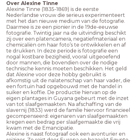
Alexine Tinne (1835-1869) is de eerste
Nederlandse vrouw die serieus experimenteert
met het dan nieuwe medium van de fotografie.
Daarmee is ze een pionier in de 19de-eeuwse
fotografie. Twintig jaar na de uitvinding beschikt
zij over een platencamera, negatiefmateriaal en
chemicaliën om haar foto’s te ontwikkelen en af
te drukken. In deze periode is fotografie een
nogal kostbare bezigheid, vooral uitgeoefend
door mannen, die bovendien over de nodige
technische kennis moeten beschikken. Het geld
dat Alexine voor deze hobby gebruikt is
afkomstig uit de nalatenschap van haar vader, die
een fortuin had opgebouwd met de handel in
suiker en koffie. De productie hiervan op de
eigen plantages in Guyana gebeurt met de inzet
van tot slaafgemaakten. Na afschaffing van de
slavernij (1833) werd de familie hiervoor financieel
gecompenseerd: eigenaren van slaafgemaakten
kregen een bedrag per slaafgemaakte die vrij
Alexine is naast fotograaf ook een avonturier en
reiziger. Ze reist door Europa en bezoekt Egypte,