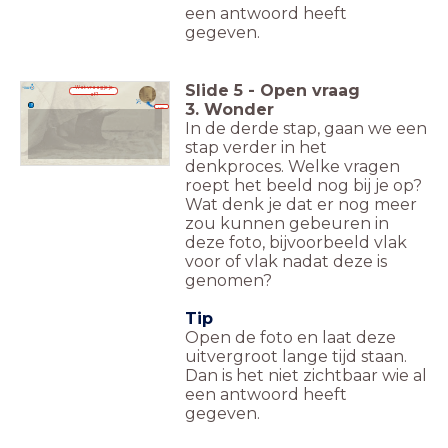
een antwoord heeft
gegeven.
Slide
5
-
Open vraag
Wat vraag je je
af?
3. Wonder
Klik
hier!
In de derde stap, gaan we een
stap verder in het
denkproces. Welke vragen
roept het beeld nog bij je op?
Wat denk je dat er nog meer
zou kunnen gebeuren in
deze foto, bijvoorbeeld vlak
voor of vlak nadat deze is
genomen?
Tip
Open de foto en laat deze
uitvergroot lange tijd staan.
Dan is het niet zichtbaar wie al
een antwoord heeft
gegeven.