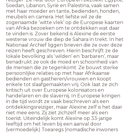
Soedan, Libanon, Syrië en Palestina, vaak samen
met haar moeder en tante, bedienden, honden,
meubels en camera. Het liefste wil ze de
zogenaamde ‘witte vlek’ op de Europese kaarten
van Afrika bezoeken om te ontdekken wat daar
te vinden is. Zover bekend is Alexine de eerste
westerse vrouw die diep de Sahara in trekt. In het
Nationaal Archief liggen brieven die ze over deze
reizen heeft geschreven. Hierin beschrijft ze de
lokale bevolking als ‘wilden’ en ‘barbaren’, maar
benadrukt ze ook de moed en schoonheid van
de mensen die ze tegenkomt. Ze bouwt sterke
persoonlijke relaties op met haar Afrikaanse
bedienden en gastheren/vrouwen en koopt
enkele tot slaafgemaakten vrij. Ook laat ze zich
kritisch uit over Europese kolonisators en
handelaren en de slavernij. In Europese kringen
in die tijd wordt ze vaak beschreven als een
ontdekkingsreiziger, maar Alexine zelf is het daar
niet mee eens. Zij ziet zichzelf meer als een
toerist. Uiteindelijk komt Alexine op 33-jarige
leeftijd om het leven bij een aanval door
(vermoedelijk) Toearegs (nomadische inwoners