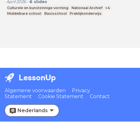
April 2026
-
6
slides
Culturele en kunstzinnige vorming
Nationaal Archief
+4
Middelbare school
Basisschool
Praktijkonderwijs
LessonUp
Algemene voorwaarden
Privacy
Statement
Cookie Statement
Contact
Nederlands