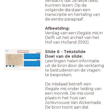
verwacht dat ze deze tekst
kunnen lezen. Op de
volgende dia staan een
transcriptie en hertaling van
de eerste paragraaf.
Afbeelding:
Verslag van een illegale mis in
Delft uit het archief van het
Hof van Holland (1592).
Slide
6
-
Tekstslide
Proces-verbaal
transcripti
e
Verclaringe vande persoonen ende heurluijder naemen, die hen opten
xxviiien mey lestleden begeven hadden ten huijse van Jonkvrouwe Van
Doel van de slide:
Alckemade, alwaer bij Reinier Balthe Cornelis zoon wesende vande
cathuysers orde buijten Delft contrarie die placcaten, gedaen worde
seeckere singende misse welck vergaderinge ten selven daege bijden
verseijde procureur generaal verstoort is geweest
Leerlingen halen informatie
hertaling
Lijst van de namen van de personen die op 28 mei jongstleden in het
huis van jonkvrouw Van Alckemade aanwezig waren, toen daar door
Reinier Balthe Corneliszoon van de Karthuizer-orde bij Delft een
gezongen mis is opgedragen in tegenspraak met de geldende wetten.
uit de bron door de verklaring
Deze bijeenkomst is op last van de procureur-generaal van het
Hof van Holland nog op diezelfde dag verstoord en beëindigd.
<div>Wat hebben de
<div>Welke wet zou er zijn
verdachten gedaan?</div>
overtreden?</div>
te bestuderen en de vragen
te bespreken.
De misdaad betreft een
illegale mis onder leiding van
een monnik. De mis vond
plaats in het huis van
Jonkvrouwe Van Alckemade.
De bron toont aan dat