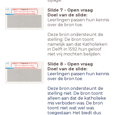
bijlage.
Slide
7
-
Open vraag
Leg kort uit:
Stelling
: Er was tijdens de Nederlandse
Opstand
geen
godsdienstvrijheid.
Ondersteunt de bron deze stelling?
Doel van de slide:
Leg uit!
Leerlingen passen hun kennis
over de bron toe.
Deze bron ondersteunt de
stelling. De bron toont
namelijk aan dat Katholieken
in Delft in 1592 hun geloof
niet vrij mochten belijden.
Slide
8
-
Open vraag
Leg kort uit:
Stelling
: Er was tijdens de Nederlandse
Opstand
wel
gewetensvrijheid.
Ondersteunt de bron deze stelling?
Doel van de slide:
Leg uit!
Leerlingen passen hun kennis
over de bron toe.
Deze bron ondersteunt de
stelling niet. De bron toont
alleen aan dat de katholieke
mis verboden was. De bron
toont niet wat wel was
toegestaan. Het biedt dus