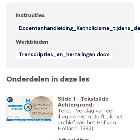
Instructies
Docentenhandleiding_Katholicisme_tijdens_
Werkbladen
Transcripties_en_hertalingen.docx
Onderdelen in deze les
Slide
1
-
Tekstslide
Achtergrond:
Tekst - Verslag van een
illegale mis in Delft uit het
Archiefstukj
e
Religieuze vrijheid tijdens de Nederlandse Opstand
archief van het Hof van
Holland (1592).