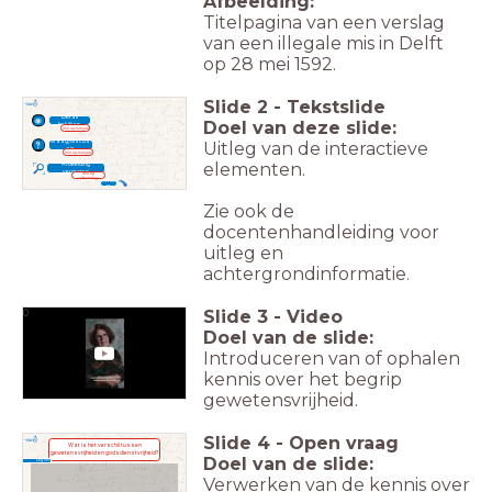
Afbeelding:
Titelpagina van een verslag
van een illegale mis in Delft
op 28 mei 1592.
Slide
2
-
Tekstslide
Detail
Doel van deze slide:
bekijken
Klik op hotspot
Vraag/discus
Uitleg van de interactieve
sie
Klik op hotspot
elementen.
Afbeelding
vergroten
Klik op
afbeelding
Notiti
es
Zie ook de
docentenhandleiding voor
uitleg en
achtergrondinformatie.
Slide
3
-
Video
0
Doel van de slide:
Introduceren van of ophalen
kennis over het begrip
gewetensvrijheid.
Slide
4
-
Open vraag
Wat is het verschil tussen
gewetensvrijheid en godsdienstvrijheid?
Doel van de slide:
Leg uit!
Verwerken van de kennis over