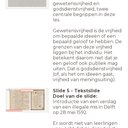
gewetensvrijheid en
godsdienstvrijheid, twee
centrale begrippen in deze
les.
Gewetensvrijheid is de vrijheid
om bepaalde ideeën of een
bepaald geloof te hebben. De
grenzen van deze vrijheid
liggen bij het individu. Het
betekent daarom niet dat je
een geloof ook publiek mag
uiten. Dat is godsdienstvrijheid
(of, als het om ideeën gaat,
vrijheid van meningsuiting).
Slide
5
-
Tekstslide
Proces-verbaal
Doel van de slide:
Introductie van een verslag
van een illegale mis in Delft
op 28 mei 1592.
Proces-verbaal uit Delft van 28 mei 1592
Er wordt niet van leerlingen