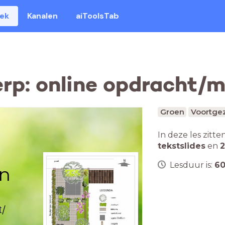
eek
Kanalen
aiToolsTab
erp: online opdracht
Groen
Voortgez
In deze les zitte
tekstslides
en
2
Lesduur is:
6
n
t/