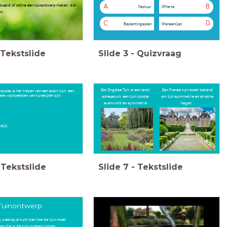
dboard of online een tuinontwerp maken, die
A
B
Factuur
Offerte
en.
C
D
Beplantingsplan
Wensenlijst
Tekstslide
Slide
3
-
Quizvraag
Een Engelse Tuin is een land-
Een Franse tuin staat bekend
euzes is het kiezen van een soort tuin, een
kele voorbeelden van tuinstijlen zijn:
schapstuin, een tuin zonder
om zijn symmetrie en strakke
evenwicht en symmetrie.
hagen.
delijk
Tekstslide
Slide
7
-
Tekstslide
Tuinontwerp
g waarop je kunt zien hoe de tuin moet
en die in de tuin moeten komen,