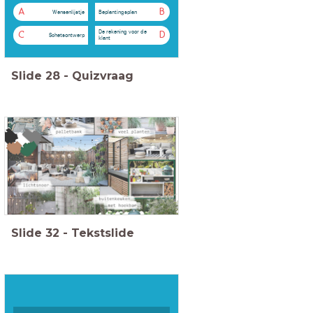
A
B
Wensenlijstje
Beplantingsplan
De rekening voor de
C
D
Schetsontwerp
klant
Slide
28
-
Quizvraag
Slide
32
-
Tekstslide