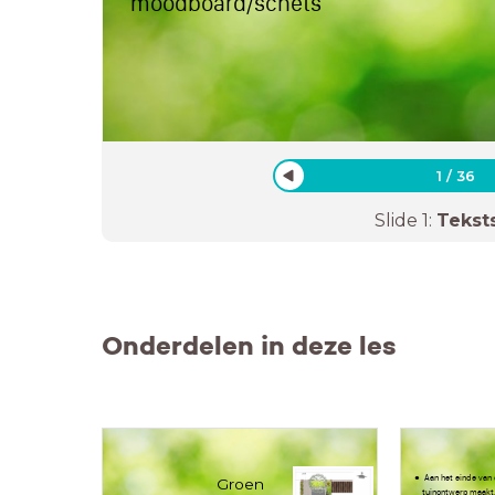
moodboard/schets
1
/
36
Slide
1
:
Tekst
Onderdelen in deze les
Aan het einde van
Groen
tuinontwerp maakt