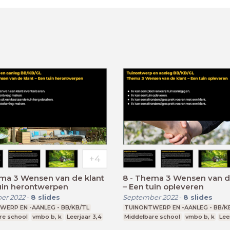
ema 3 Wensen van de klant
8 - Thema 3 Wensen van d
uin herontwerpen
– Een tuin opleveren
er 2022
-
8
slides
September 2022
-
8
slides
WERP EN -AANLEG - BB/KB/TL
TUINONTWERP EN -AANLEG - BB/K
re school
vmbo b, k
Leerjaar 3,4
Middelbare school
vmbo b, k
Lee