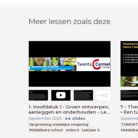
Meer lessen zoals deze
1- Hoofdstuk 1 - Groen ontwerpen,
7 - Th
aanleggen en onderhouden - Les
– Een t
1t/m4
September 2025
-
44
slides
Septemb
Vergroening stedelijke omgeving
TUINONT
Middelbare school
vmbo k
Leerjaar 4
Middelba