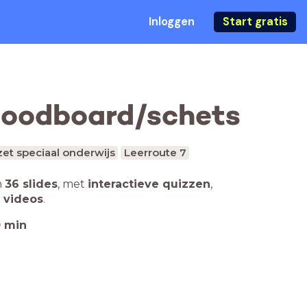
Inloggen
Start gratis
/moodboard/schets
et speciaal onderwijs
Leerroute 7
n
36 slides
,
met
interactieve quizzen
,
 videos
.
0
min