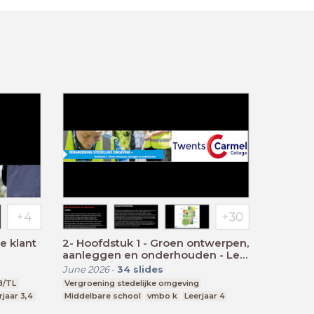
e klant
2- Hoofdstuk 1 - Groen ontwerpen,
aanleggen en onderhouden - Les
5t/m7
June 2026
-
34
slides
B/TL
Vergroening stedelijke omgeving
rjaar 3,4
Middelbare school
vmbo k
Leerjaar 4