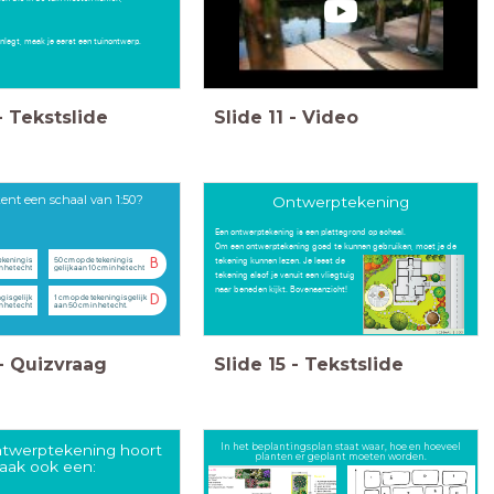
anlegt, maak je eerst een tuinontwerp.
-
Tekstslide
Slide
11
-
Video
ent een schaal van 1:50?
Ontwerptekening
Een ontwerptekening is een plattegrond op schaal.
Om een ontwerptekening goed te kunnen gebruiken, moet je de
tekening kunnen lezen. Je leest de
ekening is
50 cm op de tekening is
B
n het echt
gelijk aan 10 cm in het echt
tekening alsof je vanuit een vliegtuig
naar beneden kijkt. Bovenaanzicht!
 is gelijk
1 cm op de tekening is gelijk
D
n het echt
aan 50 cm in het echt.
-
Quizvraag
Slide
15
-
Tekstslide
ntwerptekening hoort
In het beplantingsplan staat waar, hoe en hoeveel
planten er geplant moeten worden.
aak ook een: