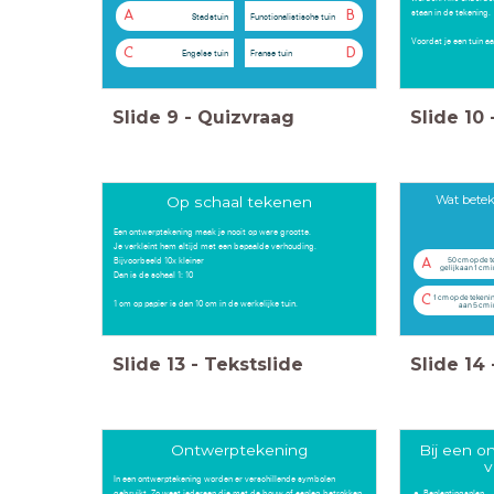
staan in de tekening.
A
B
Stadstuin
Functionalistische tuin
Voordat je een tuin a
C
D
Engelse tuin
Franse tuin
Slide
9
-
Quizvraag
Slide
10
Wat betek
Op schaal tekenen
Een ontwerptekening maak je nooit op ware grootte.
Je verkleint hem altijd met een bepaalde verhouding.
Bijvoorbeeld 10x kleiner
50 cm op de t
A
gelijk aan 1 cm i
Dan is de schaal 1: 10
1 cm op de tekening
C
1 cm op papier is dan 10 cm in de werkelijke tuin.
aan 5 cm i
Slide
13
-
Tekstslide
Slide
14
Ontwerptekening
Bij een o
v
In een ontwerptekening worden er verschillende symbolen
gebruikt. Zo weet iedereen die met de bouw of aanleg betrokken
Beplantingsplan