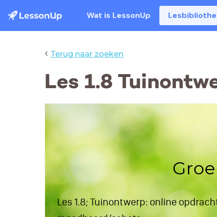
Wat is LessonUp
Lesbiblioth
‹
Terug naar zoeken
Les 1.8 Tuinontw
Groe
Les 1.8; Tuinontwerp: online opdrach