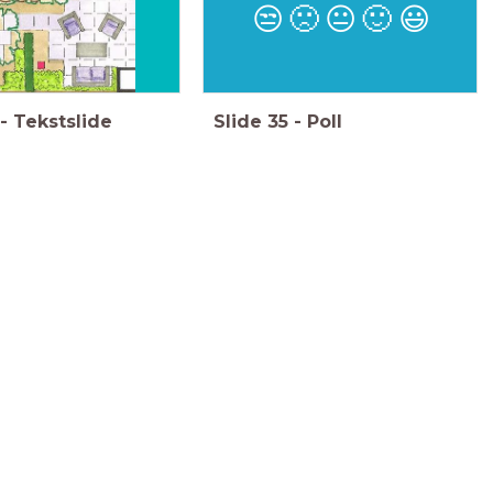
😒
🙁
😐
🙂
😃
-
Tekstslide
Slide
35
-
Poll