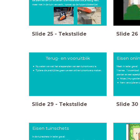
de plantvakken uit te zetten. Alle materialen die je nodig hebt,
maar niet in de tuin verwerkt, komen op de hulpmiddelenlijst.
Slide
25
-
Tekstslide
Slide
26
Terug- en vooruitblik
Eisen onli
Nu weten we wat het stappenplan van een tuinontwerp is.
Maak in ieder geval:
Tijdens de praktijkles gaan we een online tuinontwerp maken.
1 terras , 1 zwembad 
planten en een speelp
https://my-garde
Item verwijderen d
Slide
29
-
Tekstslide
Slide
30
Eisen tuinschets
In de tuinschets in ieder geval: