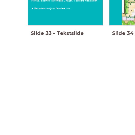
1 terras , 6 bomen, 1 zwembad, 2 hagen, 4 borders met planten
Een schets van jouw favoriete tuin
Slide
33
-
Tekstslide
Slide
34