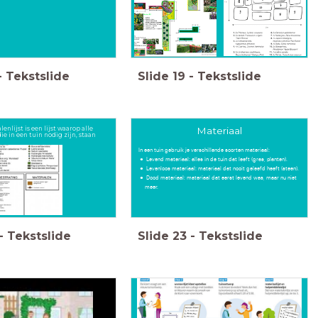
-
Tekstslide
Slide
19
-
Tekstslide
enlijst is een lijst waarop alle
Materiaal
ie in een tuin nodig zijn, staan
In een tuin gebruik je verschillende soorten materiaal:
Levend materiaal: alles in de tuin dat leeft (gras, planten).
Levenloos materiaal: materiaal dat nooit geleefd heeft (steen).
Dood materiaal: materiaal dat eerst levend was, maar nu niet
meer.
-
Tekstslide
Slide
23
-
Tekstslide