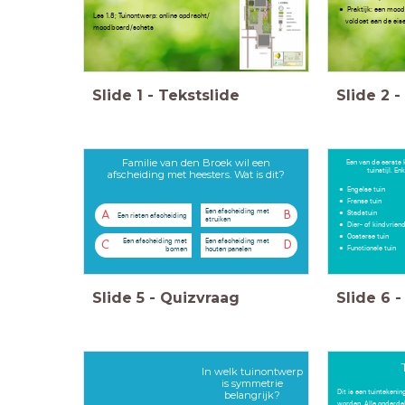
Praktijk: een moo
Les 1.8; Tuinontwerp: online opdracht/
voldoet aan de eis
moodboard/schets
Slide
1
-
Tekstslide
Slide
2
-
Familie van den Broek wil een
Een van de eerste k
tuinstijl. En
afscheiding met heesters. Wat is dit?
Engelse tuin
Franse tuin
Een afscheiding met
Stadstuin
A
B
Een rieten afscheiding
struiken
Dier- of kindvrien
Oosterse tuin
Een afscheiding met
Een afscheiding met
C
D
Functionele tuin
bomen
houten panelen
Slide
5
-
Quizvraag
Slide
6
-
In welk tuinontwerp
is symmetrie
Dit is een tuintekenin
belangrijk?
worden. Alle onderdel