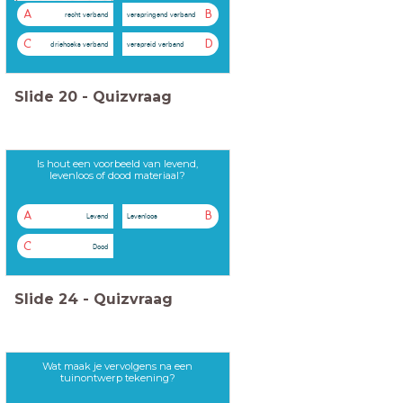
A
B
recht verband
verspringend verband
C
D
driehoeks verband
verspreid verband
Slide
20
-
Quizvraag
Is hout een voorbeeld van levend,
levenloos of dood materiaal?
A
B
Levend
Levenloos
C
Dood
Slide
24
-
Quizvraag
Wat maak je vervolgens na een
tuinontwerp tekening?