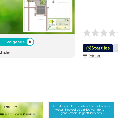
volgende
Start les
slide
Printen
Familie van den Broek wil na het advies
Doelen
weten hoeveel de aanleg van de tuin
gaat kosten. Je geeft hen een
 deze les weet je waarom en hoe je een
.