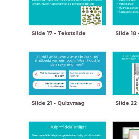
is (klant, hovenier, aannemer) wat die symbolen betekenen.
Materialenlijst
Hulpmiddelenlijst
Kostenberekening
Slide
17
-
Tekstslide
Slide
18
In het tuinontwerp teken je vaak het
Een material
materialen, d
eindbeeld van een boom. Waar houd je
dan rekening mee?
Met de levensduur van
Met het einde van de
A
B
de boom
wortels
Met de volwassen
Met de kleur van de
C
D
kroondiameter
boom
Slide
21
-
Quizvraag
Slide
22
Hulpmiddelenlijst
Naast materialen heb je ook gereedschap nodig om bijvoorbeeld