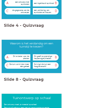
een ontwerp met
A
B
een ingekleurd symbool
symbolen
de gegevens van de
een verklaring van
C
D
ontwerper
symbolen en kleuren
Slide
4
-
Quizvraag
Waarom is het verstandig om een
tuinstijl te kiezen?
Dit is beter voor de
Dit geeft je oneindige
A
B
planten
keuzemogelijkheden
De tuin vormt dan meer
Zo krijgt de tuin een
C
D
één geheel
hoogteverschil
Slide
8
-
Quizvraag
Tuinontwerp op schaal
Een ontwerp maak je meestal op schaal.
Een tuin of gebouw past niet op ware grootte op papier.