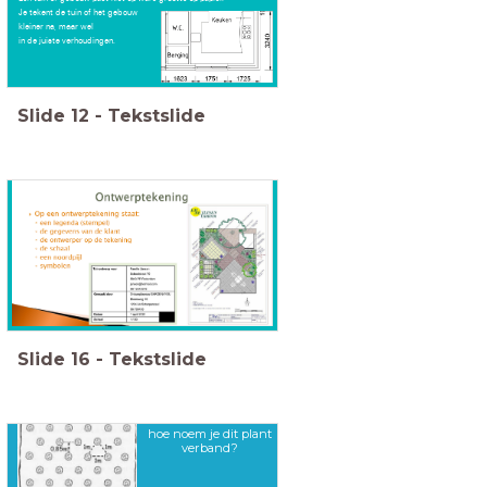
Je tekent de tuin of het gebouw
kleiner na, maar wel
in de juiste verhoudingen.
Slide
12
-
Tekstslide
Slide
16
-
Tekstslide
hoe noem je dit plant
verband?