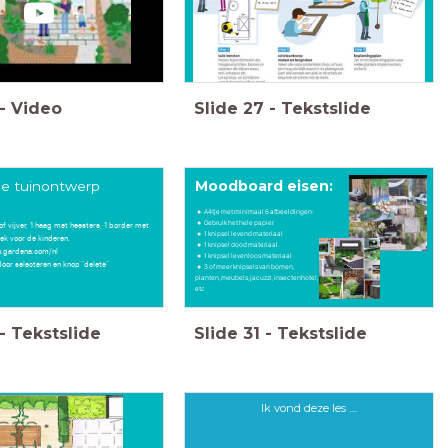
-
Video
Slide
27
-
Tekstslide
ne tuinontwerp
Moodboard eisen:
A4tje met minimaal 6 afbeeldingen:
Gebruik het hele papier
of vijver, 1 haag met heesters, 1 border met
1 knipsel levend materiaal
lek voor de kinderen.
1 knipsel dood materiaal
n.gardena.com/nl
1 knipsel levenloos materiaal
oor selecteren en knop "delete"
3 of meer knipsels van bomen,
planten, meubels, jacuzzi, insectenhotel,
etc
-
Tekstslide
Slide
31
-
Tekstslide
Ik vond deze les ....