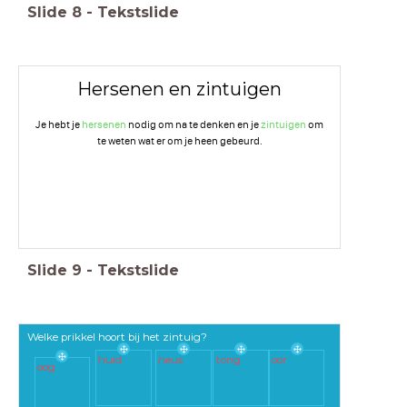
Slide
8
-
Tekstslide
Hersenen en zintuigen
Je hebt je
hersenen
nodig om na te denken en je
zintuigen
om
te weten wat er om je heen gebeurd.
Slide
9
-
Tekstslide
Welke prikkel hoort bij het zintuig?
huid
neus
tong
oor
oog