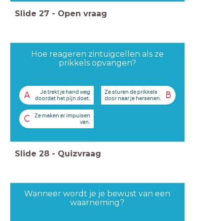
Slide
27
-
Open vraag
Hoe reageren zintuigcellen als ze
prikkels opvangen?
Je trekt je hand weg
Ze sturen de prikkels
A
B
doordat het pijn doet.
door naar je hersenen.
Ze maken er impulsen
C
van.
Slide
28
-
Quizvraag
Wanneer wordt je je bewust van een
waarneming?