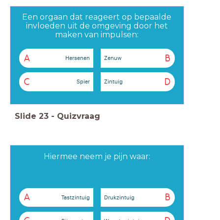
Een orgaan dat reageert op bepaalde
invloeden uit de omgeving door het
maken van impulsen:
A
B
Hersenen
Zenuw
C
D
Spier
Zintuig
Slide
23
-
Quizvraag
Hiermee neem je pijn waar:
A
B
Tastzintuig
Drukzintuig