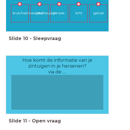
druk/tast/warmte/kou/pijn
geur
smaak
licht
geluid
Slide
10
-
Sleepvraag
Hoe komt de informatie van je
zintuigen in je hersenen?
via de ....
Slide
11
-
Open vraag