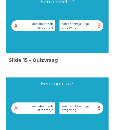
Een prikkel is?
een elektrisch
een berichtje uit je
A
B
stroompje
omgeving
Slide
15
-
Quizvraag
Een impuls is?
een elektrisch
een berichtje uit je
A
B
stroompje
omgeving