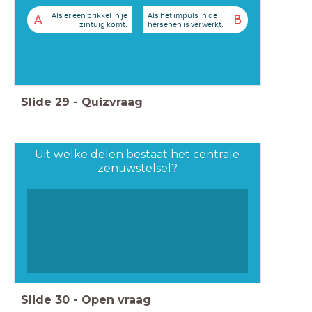
Als er een prikkel in je
Als het impuls in de
A
B
zintuig komt.
hersenen is verwerkt.
Slide
29
-
Quizvraag
Uit welke delen bestaat het centrale
zenuwstelsel?
Slide
30
-
Open vraag