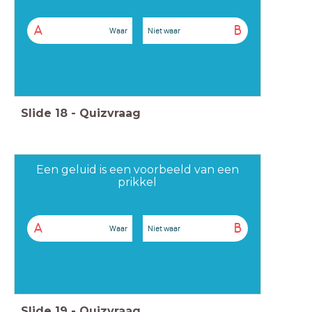
A
B
Waar
Niet waar
Slide
18
-
Quizvraag
Een geluid is een voorbeeld van een
prikkel
A
B
Waar
Niet waar
Slide
19
-
Quizvraag