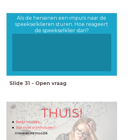
Als de hersenen een impuls naar de
speekselklieren sturen. Hoe reageert
de speekselklier dan?
Slide
31
-
Open vraag
THUIS!
Bekijk de video.
Wat moet je onthouden?
Inleveren via moodle