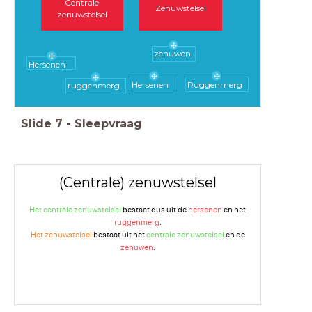
Centrale
Zenuwstelsel
zenuwstelsel
zenuwen
Hersenen
Hersenen
Ruggenmerg
ruggenmerg
Slide
7
-
Sleepvraag
(Centrale) zenuwstelsel
Het centrale zenuwstelsel
bestaat dus uit de
hersenen
en het
ruggenmerg
.
Het zenuwstelsel
bestaat uit het
centrale zenuwstelsel
en de
zenuwen
.