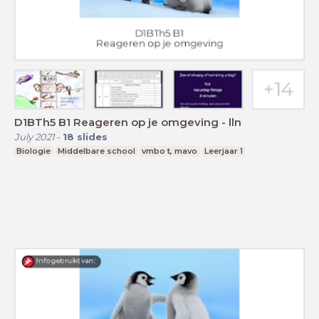
D1BTh5 B1 Reageren op je omgeving - lln
July 2021
-
18
slides
Biologie
Middelbare school
vmbo t, mavo
Leerjaar 1