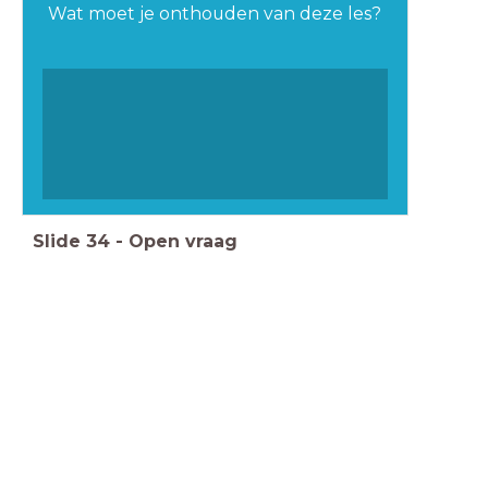
Wat moet je onthouden van deze les?
Slide
34
-
Open vraag