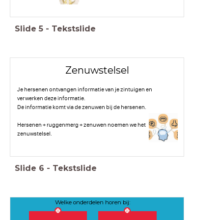
Slide
5
-
Tekstslide
Zenuwstelsel
Je hersenen ontvangen informatie van je zintuigen en
verwerken deze informatie.
De informatie komt via de zenuwen bij de hersenen.
Hersenen + ruggenmerg + zenuwen noemen we het
zenuwstelsel.
Slide
6
-
Tekstslide
Welke onderdelen horen bij: