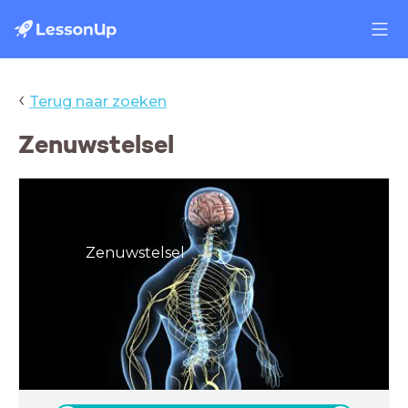
‹
Terug naar zoeken
Zenuwstelsel
Zenuwstelsel