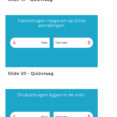
Tastzintuigen reageren op lichte
aanrakingen.
A
B
Waar
Niet waar
Slide
20
-
Quizvraag
Drukzintuigen liggen in de oren.
A
B
Waar
Niet waar