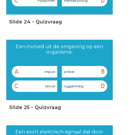
C
D
Pijnpunten
Warmte zintuig
Slide
24
-
Quizvraag
Een invloed uit de omgeving op een
organisme:
A
B
impuls
prikkel
C
D
zenuw
ruggenmerg
Slide
25
-
Quizvraag
Een soort elektrisch signaal dat door