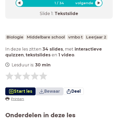
1
/
34
volgende
Slide
1
:
Tekstslide
Biologie
Middelbare school
vmbo t
Leerjaar 2
In deze les zitten
34 slides
,
met
interactieve
quizzen
,
tekstslides
en
1 video
.
Lesduur is:
30
min
Start les
Bewaar
Deel
Printen
Onderdelen in deze les