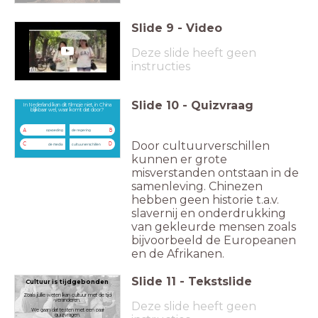
Slide
9
-
Video
Deze slide heeft geen
instructies
Slide
10
-
Quizvraag
In Nederland kan dit filmpje niet, in China
blijkbaar wel, waar komt dat door?
A
B
opvoeding
de regering
Door cultuurverschillen
C
D
de media
cultuurverschillen
kunnen er grote
misverstanden ontstaan in de
samenleving. Chinezen
hebben geen historie t.a.v.
slavernij en onderdrukking
van gekleurde mensen zoals
bijvoorbeeld de Europeanen
en de Afrikanen.
Slide
11
-
Tekstslide
Cultuur is tijdgebonden
Zoals jullie weten kan cultuur met de tijd
veranderen.
Deze slide heeft geen
We gaan dat testen met een paar
quizvragen.