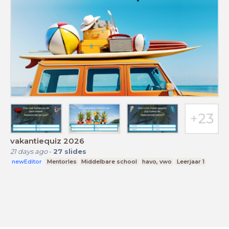
vakantiequiz 2026
21 days ago
-
27
slides
newEditor
Mentorles
Middelbare school
havo, vwo
Leerjaar 1