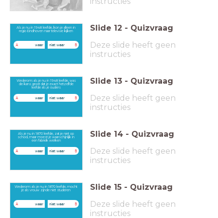
instructies
Slide
12
-
Quizvraag
Als je nu in 1948 leefde, kon je alleen in
regio Eindhoven naar televisie kijken
Deze slide heeft geen
waar
niet waar
A
B
instructies
Slide
13
-
Quizvraag
Wederom: als je nu in 1948 leefde, was
de kans groot dat je exact hetzelfde
leefde als je ouders
Deze slide heeft geen
waar
niet waar
A
B
instructies
Slide
14
-
Quizvraag
Als je nu in 1870 leefde, zat je niet op
school, maar moest je waarschijnlijk in
een fabriek werken
Deze slide heeft geen
waar
niet waar
A
B
instructies
Slide
15
-
Quizvraag
Wederom: als je nu in 1870 leefde, mocht
je als vrouw zijnde niet studeren
Deze slide heeft geen
waar
niet waar
A
B
instructies