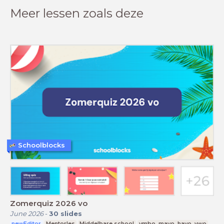
Meer lessen zoals deze
Schoolblocks
Zomerquiz 2026 vo
June 2026
-
30
slides
newEditor
Mentorles
Middelbare school
vmbo, mavo, havo, vwo