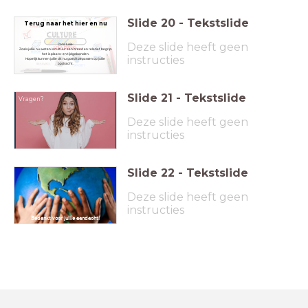
Slide
20
-
Tekstslide
Terug naar het hier en nu
Deze slide heeft geen
Conclusie:
Zoals jullie nu weten is cultuur een breed en relatief begrip:
het is plaats- en tijdgebonden.
instructies
Hopelijk kunnen jullie dit nu goed toepassen op jullie
opdracht.
Slide
21
-
Tekstslide
Vragen?
Deze slide heeft geen
instructies
Slide
22
-
Tekstslide
Deze slide heeft geen
instructies
Bedankt voor jullie aandacht!