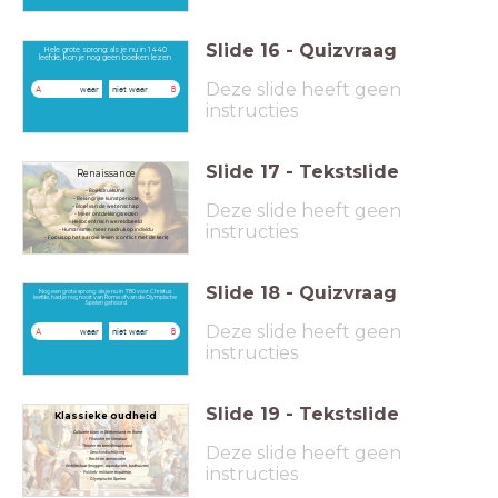
Slide
16
-
Quizvraag
Hele grote sprong: als je nu in 1440
leefde, kon je nog geen boeken lezen
Deze slide heeft geen
waar
niet waar
A
B
instructies
Slide
17
-
Tekstslide
Renaissance
- Boekdrukkunst
- Belangrijke kunstperiode
Deze slide heeft geen
- Bloei van de wetenschap
- Meer ontdekkingsreizen
- Heliocentrisch wereldbeeld
instructies
- Humanisme: meer nadruk op individu
- Focus op het aardse leven (conflict met de kerk)
Slide
18
-
Quizvraag
Nog een grote sprong: als je nu in 780 voor Christus
leefde, had je nog nooit van Rome of van de Olympische
Spelen gehoord
Deze slide heeft geen
waar
niet waar
A
B
instructies
Slide
19
-
Tekstslide
Klassieke oudheid
- Culturele bloei in Griekenland en Rome
- Filosofie en literatuur
Deze slide heeft geen
- Theater en beeldhouwkunst
- Geschiedschrijving
- Recht en democratie
- Architectuur (bruggen, aquaducten, badhuizen)
instructies
- Politiek-militaire expansie
- Olympische Spelen