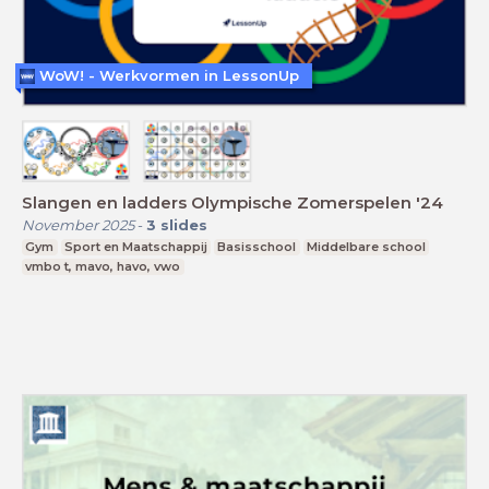
WoW! - Werkvormen in LessonUp
Slangen en ladders Olympische Zomerspelen '24
November 2025
-
3
slides
Gym
Sport en Maatschappij
Basisschool
Middelbare school
vmbo t, mavo, havo, vwo