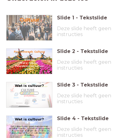
Slide
1
-
Tekstslide
Cultuur
Deze slide heeft geen
instructies
Slide
2
-
Tekstslide
Projectweek
:
Cultuur
Welkom!
Deze slide heeft geen
Wat is cultuur?
instructies
Verandering van cultuur
Vragen?
Slide
3
-
Tekstslide
Wat is cultuur?
Deze slide heeft geen
instructies
Slide
4
-
Tekstslide
Wat is cultuur?
Een cultuur is een groep mensen met
Deze slide heeft geen
dezelfde waarden, normen en gewoonten.
Cultuur bestaat uit dingen die we doen en
maken, maar het kunnen ook ideeën zijn.
instructies
Of tradities.