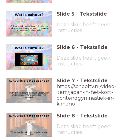
Slide
5
-
Tekstslide
Wat is cultuur?
Deze slide heeft geen
Cultuur wordt overgedragen door onder
andere: opvoeding, opleiding, omgang met
instructies
anderen en (social) media.
Slide
6
-
Tekstslide
Wat is cultuur?
Deze slide heeft geen
instructies
Slide
7
-
Tekstslide
Cultuur is plaatsgebonden
https://schooltv.nl/video-
item/japan-in-het-kort-
Wat wij in Nederland "normaal" vinden, is in
andere culturen/landen mogelijk niet
ochtendgymnastiek-in-
"normaal".
kimono
Slide
8
-
Tekstslide
Cultuur is plaatsgebonden
Deze slide heeft geen
instructies
Welke voorbeelden zag je in het vorige
filmpje?