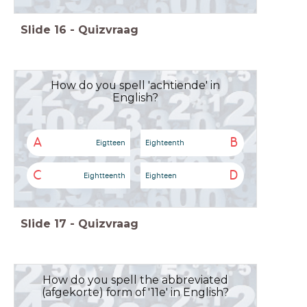
Slide
16
-
Quizvraag
How do you spell 'achtiende' in
English?
A
B
Eigtteen
Eighteenth
C
D
Eightteenth
Eighteen
Slide
17
-
Quizvraag
How do you spell the abbreviated
(afgekorte) form of '11e' in English?