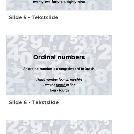
twenty-two, forty-six, eighty-nine.
Slide
5
-
Tekstslide
Ordinal numbers
An ordinal number is a 'rangtelwoord' in Dutch.
I have number four on my shirt
I am the
fourth
in line
four - fourth
Slide
6
-
Tekstslide