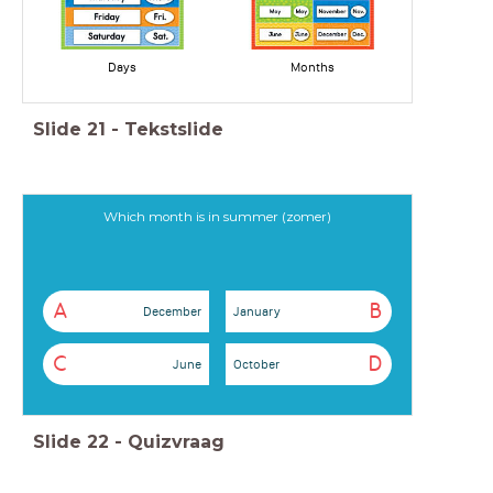
Days
Months
Slide
21
-
Tekstslide
Which month is in summer (zomer)
A
B
December
January
C
D
June
October
Slide
22
-
Quizvraag