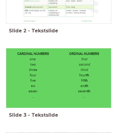
Slide
2
-
Tekstslide
CARDINAL NUMBERS
ORDINAL NUMBERS
one
first
two
second
three
third
four
four
th
five
fif
th
six
six
th
seven
seven
th
...
...
Slide
3
-
Tekstslide