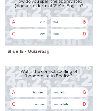
How do you spell the abbreviated
(afgekorte) form of '21e' in English?
A
B
21th
21rd
C
D
21st
21nd
Slide
15
-
Quizvraag
Wat is the correct spelling of
'honderdste' in English?
A
B
hundreth
hundredth
C
D
hundrest
hundredeth