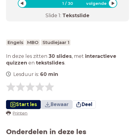
1
/
30
volgende
Slide
1
:
Tekstslide
Engels
MBO
Studiejaar 1
In deze les zitten
30 slides
,
met
interactieve
quizzen
en
tekstslides
.
Lesduur is:
60
min
Start les
Bewaar
Deel
Printen
Onderdelen in deze les