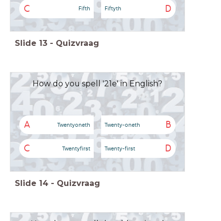
C
D
Fifth
Fiftyth
Slide
13
-
Quizvraag
How do you spell '21e' in English?
A
B
Twentyoneth
Twenty-oneth
C
D
Twentyfirst
Twenty-first
Slide
14
-
Quizvraag