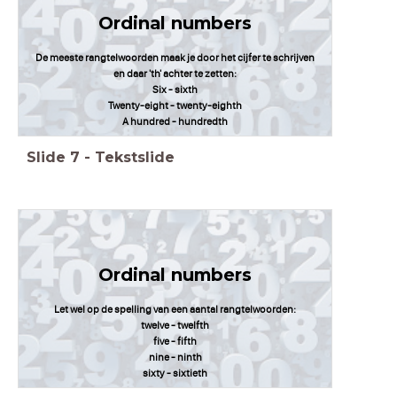
Ordinal numbers
De meeste rangtelwoorden maak je door het cijfer te schrijven
en daar 'th' achter te zetten:
Six - sixth
Twenty-eight - twenty-eighth
A hundred - hundredth
Slide
7
-
Tekstslide
Ordinal numbers
Let wel op de spelling van een aantal rangtelwoorden:
twelve - twelfth
five - fifth
nine - ninth
sixty - sixtieth