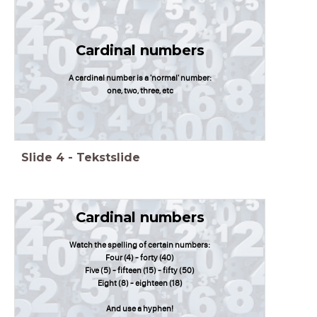
Cardinal numbers
A cardinal number is a 'normal' number:
one, two, three, etc
Slide
4
-
Tekstslide
Cardinal numbers
Watch the spelling of certain numbers:
Four (4) - forty (40)
Five (5) - fifteen (15) - fifty (50)
Eight (8) - eighteen (18)
And use a hyphen!