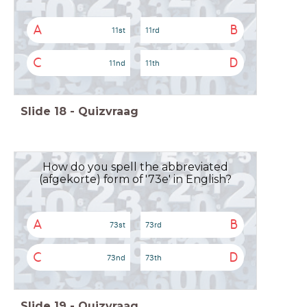
A
B
11st
11rd
C
D
11nd
11th
Slide
18
-
Quizvraag
How do you spell the abbreviated
(afgekorte) form of '73e' in English?
A
B
73st
73rd
C
D
73nd
73th
Slide
19
-
Quizvraag