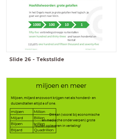
Slide
26
-
Tekstslide
miljoen en meer
Miljoen, miljard enzovoort krijgen net als honderd- en
duizendtallen altijd a of one.
miljoen
Million
Dit kan (vooral bij economische
Miljard
Billion
en medische onderwerpen) grote
Biljoen
trillion
fouten opleveren in vertaling!
Biljard
Quadrillion