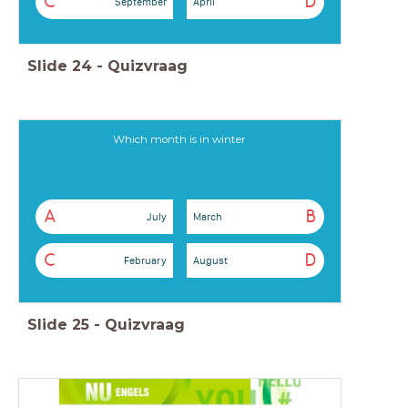
C
D
September
April
Slide
24
-
Quizvraag
Which month is in winter
A
B
July
March
C
D
February
August
Slide
25
-
Quizvraag