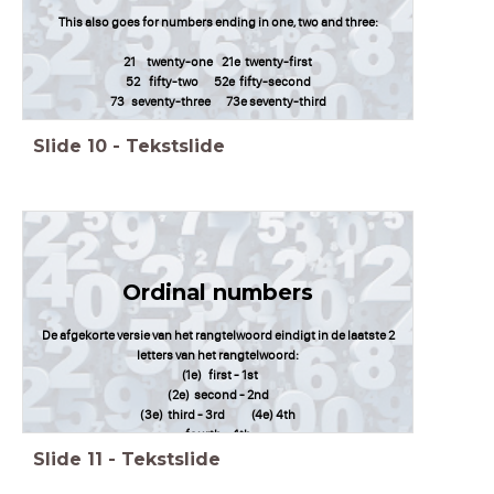
This also goes for numbers ending in one, two and three:
21 twenty-one 21e twenty-first
52 fifty-two 52e fifty-second
73 seventy-three 73e seventy-third
Slide
10
-
Tekstslide
Ordinal numbers
De afgekorte versie van het rangtelwoord eindigt in de laatste 2
letters van het rangtelwoord:
(1e) first - 1st
(2e) second - 2nd
(3e) third - 3rd (4e) 4th
fourth - 4th
Slide
11
-
Tekstslide