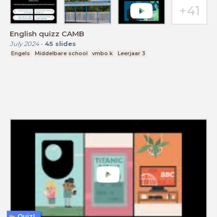
English quizz CAMB
July 2024
-
45
slides
Engels
Middelbare school
vmbo k
Leerjaar 3
Quiz!