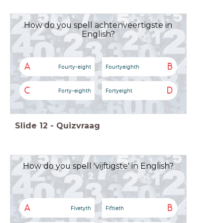
How do you spell achtenveertigste in
English?
A
B
Fourty-eight
Fourtyeighth
C
D
Forty-eighth
Fortyeight
Slide
12
-
Quizvraag
How do you spell 'vijftigste' in English?
A
B
Fivetyth
Fiftieth