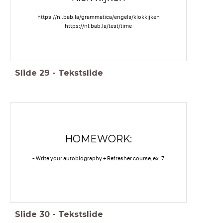
https://nl.bab.la/grammatica/engels/klokkijken
https://nl.bab.la/test/time
Slide
29
-
Tekstslide
HOMEWORK:
- Write your autobiography + Refresher course, ex. 7
Slide
30
-
Tekstslide