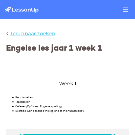
‹
Terug naar zoeken
Engelse les jaar 1 week 1
Week 1
Kennismaken
Taalblokken
Oefenen/Opfrissen Engelse spelling/
Exercise ‘Can describe the regions of the human body’.