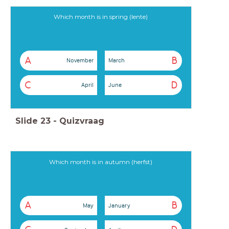
Which month is in spring (lente)
A
B
November
March
C
D
April
June
Slide
23
-
Quizvraag
Which month is in autumn (herfst)
A
B
May
January