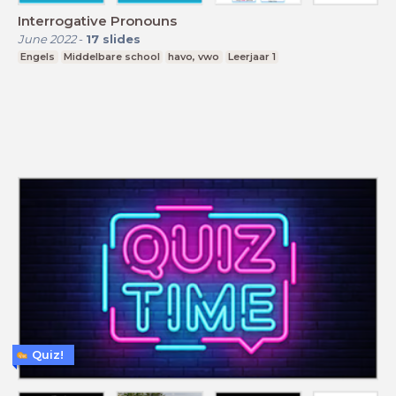
Interrogative Pronouns
June 2022
-
17
slides
Engels
Middelbare school
havo, vwo
Leerjaar 1
Quiz!