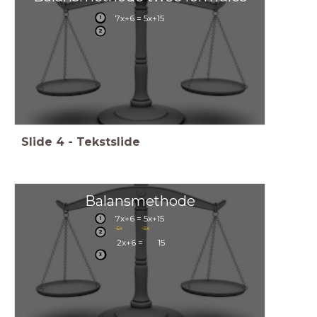
7x+6 = 5x+15
1
2
Slide
4
-
Tekstslide
Balansmethode
7x+6 = 5x+15
1
-5x
-5x
2
2x+6 = 15
3