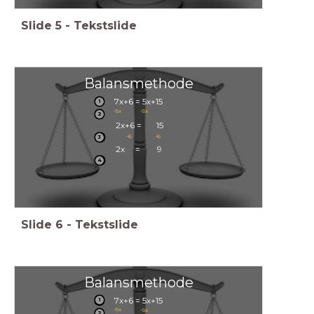
Slide
5
-
Tekstslide
Balansmethode
7x+6 = 5x+15
1
-5x
-5x
2
2x+6 = 15
-6
-6
3
2x = 9
4
Slide
6
-
Tekstslide
Balansmethode
7x+6 = 5x+15
1
-5x
-5x
2