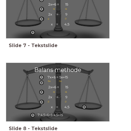
2x+6 = 15
-6
-6
3
2x = 9
:2
:2
4
x = 4,5
5
Slide
7
-
Tekstslide
Balans methode
7x+6 = 5x+15
1
-5x
-5x
2
2x+6 = 15
-6
-6
3
2x = 9
:2
:2
4
x = 4,5
6
7
⋅
4
,
5
+
6
=
5
⋅
4
,
5
+
1
5
5
Slide
8
-
Tekstslide