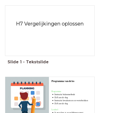
H7 Vergelijkingen oplossen
Slide
1
-
Tekstslide
Programma van de les
Programma:
Instructie balansmethode
Zelf aan de slag
Instructie kwadrateren en worteltrekken
Zelf aan de slag
Lesdoel:
Je weet hoe je vergelijkingen moet