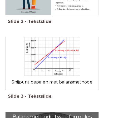
oplossen.
Je weet wat een omslagpunt is.
Je kan kwadrateren en worteltrekken.
Slide
2
-
Tekstslide
Snijpunt bepalen met balansmethode
Slide
3
-
Tekstslide
Balansmethode twee formules