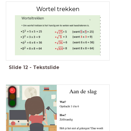
Wortel trekken
Slide
12
-
Tekstslide
Aan de slag
Wat?
Opdracht 1 t/m 6
Hoe?
Zelfstandig
Heb je het niet af gekregen? Dan wordt