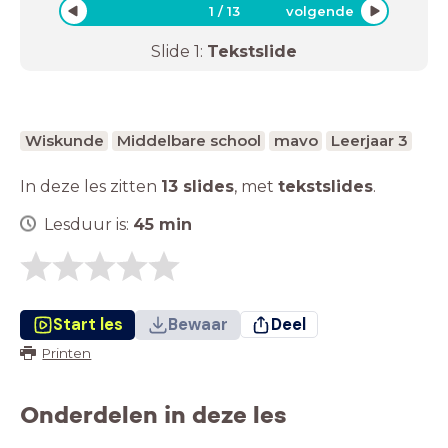
1
/
13
volgende
Slide
1
:
Tekstslide
Wiskunde
Middelbare school
mavo
Leerjaar 3
In deze les zitten
13 slides
,
met
tekstslides
.
Lesduur is:
45
min
Start les
Bewaar
Deel
Printen
Onderdelen in deze les