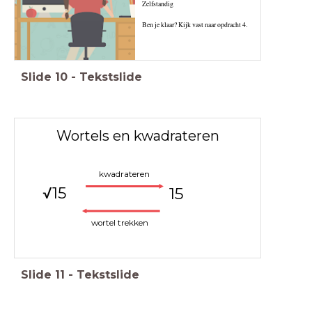
Zelfstandig
Ben je klaar? Kijk vast naar opdracht 4.
Slide
10
-
Tekstslide
Wortels en kwadrateren
kwadrateren
√
1
5
1
5
wortel trekken
Slide
11
-
Tekstslide