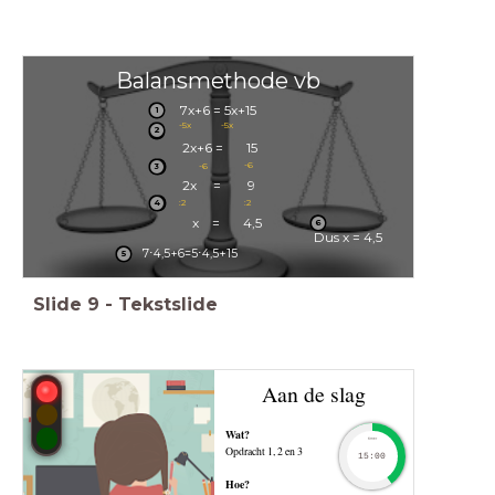
Balansmethode vb
7x+6 = 5x+15
1
-5x
-5x
2
2x+6 = 15
-6
-6
3
2x = 9
:2
:2
4
x = 4,5
6
Dus x = 4,5
7
⋅
4
,
5
+
6
=
5
⋅
4
,
5
+
1
5
5
Slide
9
-
Tekstslide
Aan de slag
Wat?
timer
Opdracht 1, 2 en 3
15:00
Hoe?