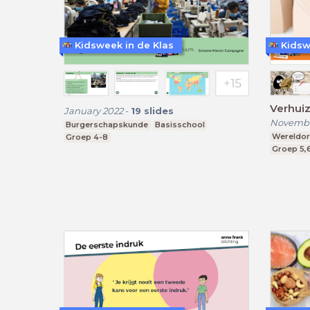
Kidsweek in de Klas
Kidsw
Verhui
January 2022
-
19
slides
Novembe
Burgerschapskunde
Basisschool
Wereldori
Groep 4-8
Groep 5,