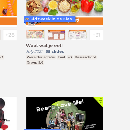
Kidsweek in de Klas
Weet wat je eet!
July 2021
-
35
slides
+3
Wereldoriëntatie
Taal
+3
Basisschool
Groep 5,6