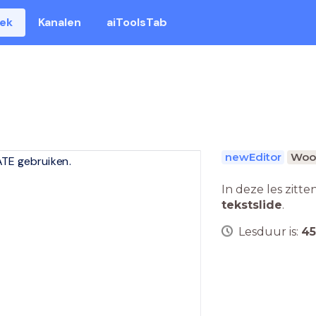
eek
Kanalen
aiToolsTab
newEditor
Woo
TE gebruiken.
In deze les zitte
tekstslide
.
Lesduur is:
45