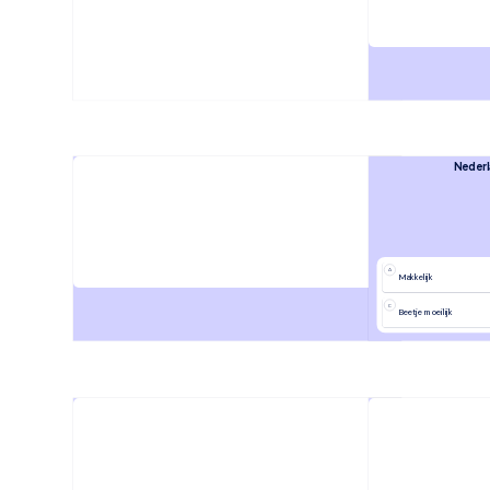
Hoelang ben je in Nederland?
Nederla
A
Makkelijk
C
Beetje moeilijk
Welk drinken vind je lekker?
Welk eten uit