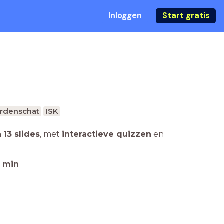
Inloggen
Start gratis
rdenschat
ISK
n
13 slides
,
met
interactieve quizzen
en
min