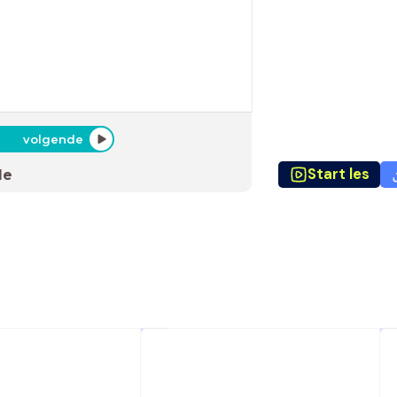
volgende
Start les
de
oe oud ben jij?
Op welke datum ben je jarig?
Ik: 26 april 1997