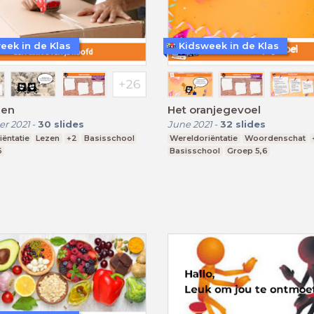
eek in de Klas
Kidsweek in de Klas
zen
Het oranjegevoel
r 2021
-
30
slides
June 2021
-
32
slides
ëntatie
Lezen
+2
Basisschool
Wereldoriëntatie
Woordenschat
6
Basisschool
Groep 5,6