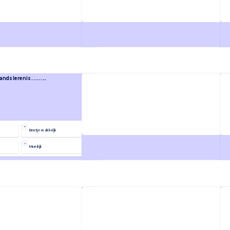
nds leren is ........
Wat is je hobby?
B
Beetje makkeljk
D
Moeilijk
 Nederland vind je lekker?
Welk eten uit jouw land vind je lekker?