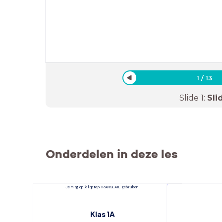
1
/
13
Slide
1
:
Sli
Onderdelen in deze les
Je mag op je laptop TRANSLATE gebruiken.
H
Klas 1A