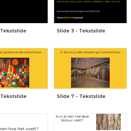
STRUCTUUR - KLEUR - LICHT - RUIMTE - COMPOSITIE - VORM - TEXTUUR
De komende opdrachten gaan over STRUCTUUR.
Wat is
STRUCTUUR
eigenlijk?
Tekstslide
Slide
3
-
Tekstslide
door grootte van de vormen/lijnen
3.- Structuur door afwisseling in vormen/lijnen
Tekstslide
Slide
7
-
Tekstslide
Kun je zien hoe deze
textuur voelt?
zien hoe het voelt?