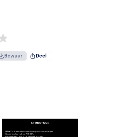
Bewaar
Deel
STRUCTUUR
STRUCTUUR
ontstaat door een herhaling van vormen en/of lijnen.
Hierdoor ontstaat vaak een PATROON.
We noemen een STRUCTUUR soms ook TEXTUUR.