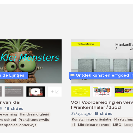
 de Lijntjes
 van klei
VO I Voorbereiding en verwerking
I Frankenthaler / Judd
6
-
16
slides
3 days ago
-
15
slides
e vorming
Handvaardigheid
Kunstzinnige oriëntatie
Maatschapp
re school
Praktijkonderwijs
+1
Middelbare school
MBO
Leerj
et speciaal onderwijs