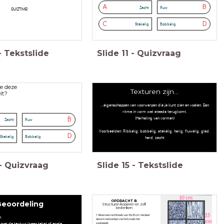
A
B
Zacht
Ruw
QUIZTIME!
C
D
Stekelig
Bobbelig
-
Tekstslide
Slide
11
-
Quizvraag
e deze
Texturen zijn...
lt?
...eigenschappen van voorwerpen die je kunt zien en voelen. Een
ritme in vorm wat steeds terugkomt.
(Herhaling van vormen)
B
Zacht
Ruw
Voorbeelden: Ribbelig, bobbelig, stekelig, harig, fluwelig, glad,
D
Stekelig
Bobbelig
hard, zacht
-
Quizvraag
Slide
15
-
Tekstslide
OPDRACHT B
Beoordeling
Structuren kopieren en zelf
bedenken
1. Teken een rechthoek van 10x15 cm. Verdeel
n.
deze in vierkantjes van 5x5 zoals het
 met de textuur (geen tekst of egale
voorbeeld.