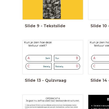
Slide
9
-
Tekstslide
Slide
10
Kun je zien hoe deze
Kun je zien ho
textuur voelt?
textuur voe
A
B
A
Zacht
Ruw
C
D
C
Stekelig
Bobbelig
Slide
13
-
Quizvraag
Slide
14
OPDRACHT A
Je gaat nu zelf op zoek naar bestaande structuren.
1-. Zoek op intenet 10 foto's van verschillende soorten structuren. Aan de plaatjes moet je
Variatie in texture
kunnen zien hoe het afgebeelde oppervlak aanvoelt. (Voorbeeld: leer, vachten, haar, stekels
Hele vlakje gevuld