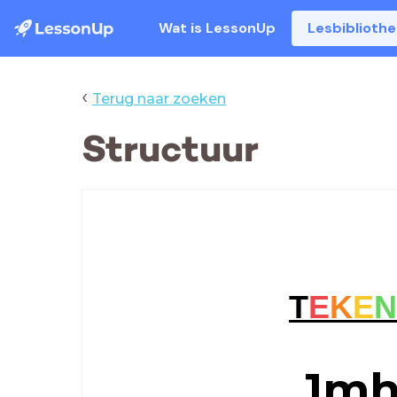
Wat is LessonUp
Lesbiblioth
‹
Terug naar zoeken
Structuur
T
E
K
E
N
1mh