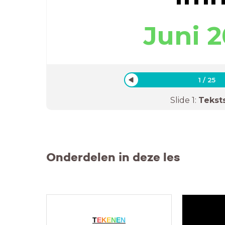
Juni 
1
/
25
Slide
1
:
Tekst
Onderdelen in deze les
T
E
K
E
N
E
N