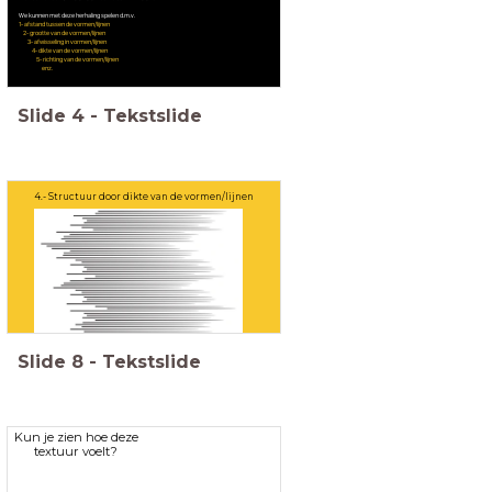
We kunnen met deze herhaling spelen d.m.v.
1- afstand tussen de vormen/lijnen
2- grootte van de vormen/lijnen
3- afwisseling in vormen/lijnen
4- dikte van de vormen/lijnen
5- richting van de vormen/lijnen
enz.
Slide
4
-
Tekstslide
4.- Structuur door dikte van de vormen/lijnen
Slide
8
-
Tekstslide
Kun je zien hoe deze
textuur voelt?