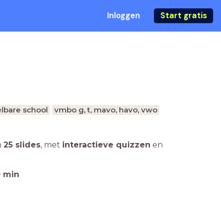
Inloggen
Start gratis
lbare school
vmbo g, t, mavo, havo, vwo
n
25 slides
,
met
interactieve quizzen
en
0
min