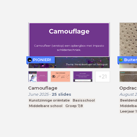
PIONIER!
Buiten
Camouflage
Opdrach
June 2025
-
25
slides
August 2
Kunstzinnige oriëntatie
Basisschool
Beeldend
Middelbare school
Groep 7,8
Middelba
Leerjaar 1