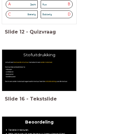
A
B
Zacht
Ruw
C
D
Stekelig
Bobbelig
Slide
12
-
Quizvraag
Stofuitdrukking
Je kunt een
bestaande structuur
namaken in een
ander materiaal
.
Dat kan bijvoorbeeld door te
- tekenen
- schilderen
- boetseren
- beeldhouwen
Een in een ander materiaal nagemaakte textuur heet de
stofuitdrukking
van die textuur.
Slide
16
-
Tekstslide
Beoordeling
Variatie in texturen.
Hele vlakje gevuld met de textuur (geen witte stukken).