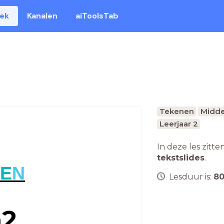
eek
Kanalen
aiToolsTab
Tekenen
Midde
Leerjaar 2
In deze les zitte
tekstslides
.
E
N
Lesduur is:
8
2