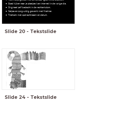
Goed kijken naar je plaatjes (van internet) in de vorige dia.
Origineel zelf bedacht in de rechterkolom.
Netjes en zorgvuldig gewerkt met fineliner.
Titelbalk met opdrachtnaam en datum.
Slide
20
-
Tekstslide
Slide
24
-
Tekstslide