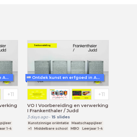
Ontdek kunst en erfgoed in Amersfoort
Ontdek kunst en erfgoed in Amersfoort
VO I Voorbereiding en verwerking
I Frankenthaler / Judd
3 days ago
-
15
slides
ijleer
Kunstzinnige oriëntatie
Maatschappijleer
aar 1-4
+1
Middelbare school
MBO
Leerjaar 1-4