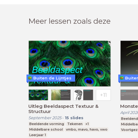
Meer lessen zoals deze
Buiten de Lijntjes
Buiten
Uitleg Beeldaspect Textuur &
Monster
Structuur
April 202
September 2025
-
15
slides
Beeldend
Beeldende vorming
Tekenen
+1
Middelba
Middelbare school
vmbo, mavo, havo, vwo
Voortgez
Leerjaar 1