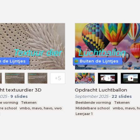
 de Lijntjes
Buiten de Lijntjes
t textuurdier 3D
Opdracht Luchtballon
025
-
9
slides
September 2025
-
22
slides
e vorming
Tekenen
Beeldende vorming
Tekenen
re school
vmbo, mavo, havo, vwo
Middelbare school
vmbo, mavo, h
Leerjaar 1