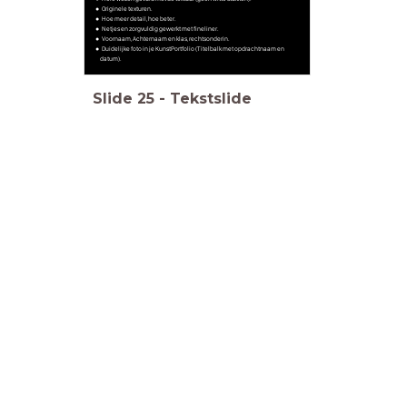
Originele texturen.
Hoe meer detail, hoe beter.
Netjes en zorgvuldig gewerkt met fineliner.
Voornaam, Achternaam en klas, rechtsonderin.
Duidelijke foto in je KunstPortfolio (Titelbalk met opdrachtnaam en
datum).
Slide
25
-
Tekstslide