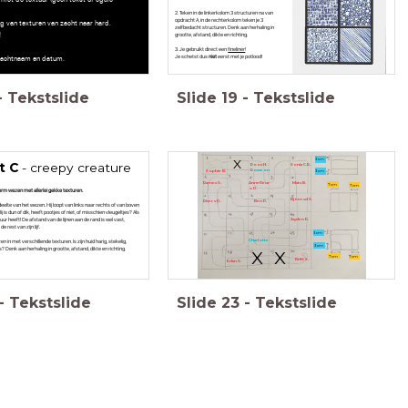
2. Teken in de linkerkolom 3 structuren na van
opdracht A, in de rechterkolom teken je 3
g van texturen van zacht naar hard.
zelfbedacht structuren. Denk aan herhaling in
!
grootte, afstand, dikte en richting.
3. Je gebruikt direct een
fineliner
!
Je schetst dus
niet
eerst met je potlood!
drachtnaam en datum.
-
Tekstslide
Slide
19
-
Tekstslide
3 cm
X
t C
- creepy creature
Roos H.
Sonia C.R.
Roaveon
3 cm
Sophie B.
Rames S.
Annefleur
Mats B.
7 cm
7 cm
v. D.
m wezen met allerlei gekke texturen.
Björn vd S.
River v D.
Ben P.
eelte van het wezen. Hij loopt van links naar rechts of van boven
j is dun of dik, heeft pootjes of niet, of misschien vleugeltjes? Als
uur heeft! De afstand van de lijnen aan de rand is wel vast,
Jayden R.
 rest van zijn lijf.
3 cm
Charlotte
n in met verschillende texturen. Is zijn huid harig, stekelig,
3 cm
s? Denk aan herhaling in grootte, afstand, dikte en richting.
X
X
7 cm
7 cm
Britt S.
Erfan S.
-
Tekstslide
Slide
23
-
Tekstslide