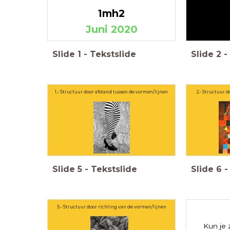
1mh2
Juni 2020
Slide
1
-
Tekstslide
Slide
2
-
1.- Structuur door afstand tussen de vormen/lijnen
2.- Structuur 
Slide
5
-
Tekstslide
Slide
6
-
5.- Structuur door richting van de vormen/lijnen
Kun je 