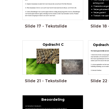
etc.)
achtergrond).
2-. Kopieer de plaatjes en plak het in een nieuwe dia van je Kunst Portfolio Tekenen.
Vloeiende overgan
3-. Plak de plaatjes (foto's) van zacht naar hard in twee rijen boven elkaar, van 5 foto's elk.
Netjes gekopieerd
4 .
Orden
afbeeldingen met zachte oppervlakken (wollig, pluizig) leg je links-boven, afbeeldingen
Netjes geplakt!
van harde oppervlakken (glad, stekelig) komen steeds verder naar beneden-rechts. Probeer
Titelbalk met op
een mooie overgang te maken van
zacht naar
hard .
Slide
17
-
Tekstslide
Slide
18
Opdracht C
Opdrach
We maken gezamenlijk een enor
1. teken de omtrek van jouw ged
naar beneden, of in een bocht. Hi
het maar op je blad past en text
anders past het wezen niet aan de
2. vul jouw gedeelte van het weze
hobbelig, bobbelig, ruw of ander
3. Gebruik fineliner.
Slide
21
-
Tekstslide
Slide
22
Beoordeling
Variatie in texturen.
Hele wezen gevuld met de textuur (geen witte stukken).