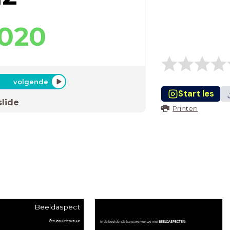
2020
volgende
Start les
slide
Printen
Beeldaspect
Structuur/textuur
In de beeldende kunst werken we met
BEELDASPECTEN
: