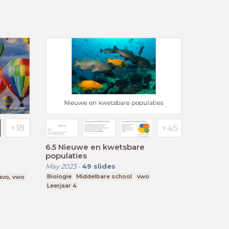
6.5 Nieuwe en kwetsbare
populaties
May 2023
-
49
slides
Biologie
Middelbare school
vwo
avo, vwo
Leerjaar 4