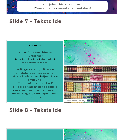
Kun je hem hier ook vinden?
Waaraan kun je zien dat er iemand staat?
Slide
7
-
Tekstslide
Liu Bolin
Liu Bolin is een Chinese
kunstenaar
die ook wel bekend staat als de
"onzichtbare man".
Bolin gebruikt zijn lichaam
namelijk als schildersdoek om
zichzelf te laten verdwijnen in de
omgeving.
Hij camoufleert hij zichzelf.
Hij doet dit als kritiek op sociale
problemen waar mensen mee te
maken krijgen, zoals bijvoorbeeld
uitsluiting.
Foto: Dennis Crowley
Slide
8
-
Tekstslide