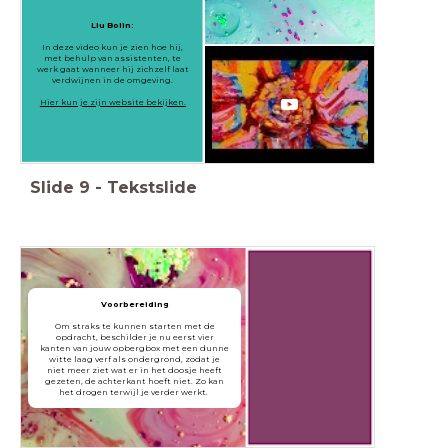
Liu Bolin:
In deze video kun je zien hoe hij,
met behulp van assistenten, te
werk gaat wanneer hij zichzelf laat
verdwijnen in de omgeving.
Hier kun je zijn website bekijken.
Slide
9
-
Tekstslide
Voorbereiding
Om straks te kunnen starten met de
opdracht, beschilder je nu eerst vier
kanten van jouw opbergbox met een dunne
witte laag verf als ondergrond, zodat je
niet meer ziet wat er in het doosje heeft
gezeten, de achterkant hoeft niet. Zo kan
het drogen terwijl je verder werkt.