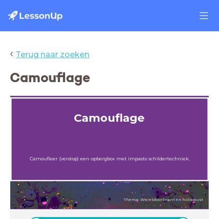
‹
Terug naar zoeken
Camouflage
Camouflage
Camoufleer (verstop) een opbergbox met impasto schildertechniek.
Thema: Wereldoorlogen en holocaust