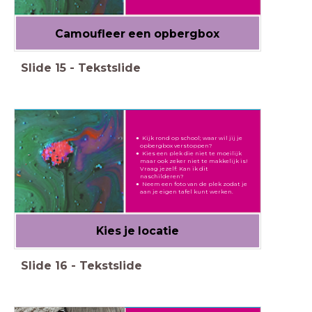
Camoufleer een opbergbox
Slide
15
-
Tekstslide
Kijk rond op school; waar wil jij je
opbergbox verstoppen?
Kies een plek die niet te moeilijk
maar ook zeker niet te makkelijk is!
Vraag jezelf: Kan ik dit
naschilderen?
Neem een foto van de plek zodat je
aan je eigen tafel kunt werken.
Kies je locatie
Slide
16
-
Tekstslide