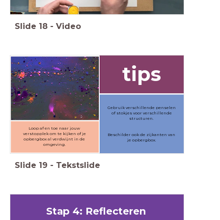
Slide
18
-
Video
tips
Gebruik verschillende penselen
of stokjes voor verschillende
structuren.
Loop af en toe naar jouw
verstopplek om te kijken of je
Beschilder ook de zijkanten van
opbergbox al verdwijnt in de
je opbergbox.
omgeving.
Slide
19
-
Tekstslide
Stap 4: Reflecteren