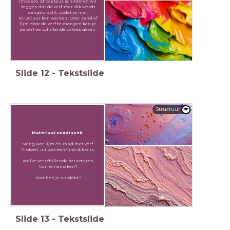
Impasto, of pasteus schilderen wil
zeggen dat de verf zeer dik wordt
aangebracht, zodat je met
structuur kan werken. Door
zand of
lijm door de verf te mengen kan je
de verf verschillende diktes geven.
Slide
12
-
Tekstslide
Structuur
Materiaal onderzoek:
Meng wat lijm en zand met verf.
Probeer uit wat een fijne dikte is.
Welke verschillende structuren
kun je namaken?
Wat heb je ontdekt?
Slide
13
-
Tekstslide