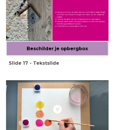
Meng verf tot je de juiste kleuren en/of diktes krijgt. Bekijk
voor tips over kleuren mengen de video op de volgende
pagina.
Schets de lijnen van de omgeving op je opbergbox.
Bepaal welke delen structuur hebben, en dus met impasto
techniek geschilderd worden.
Camoufleer je opbergbox met verf.
Beschilder je opbergbox
Slide
17
-
Tekstslide