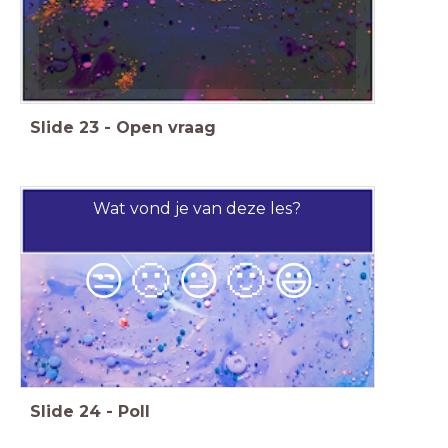
Slide
23
-
Open vraag
Wat vond je van deze les?
😒
🙁
😐
🙂
😃
Slide
24
-
Poll