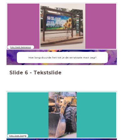
Foto: David Jackmanson
Hoe lang duurde het tot je de verstopte man zag?
Slide
6
-
Tekstslide
Foto: Sean Savage