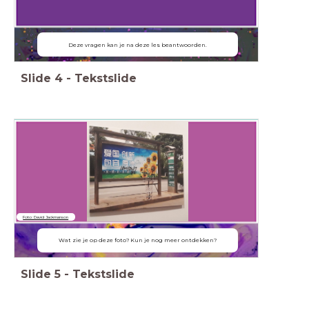
Deze vragen kan je na deze les beantwoorden.
Slide
4
-
Tekstslide
Foto: David Jackmanson
Wat zie je op deze foto? Kun je nog meer ontdekken?
Slide
5
-
Tekstslide