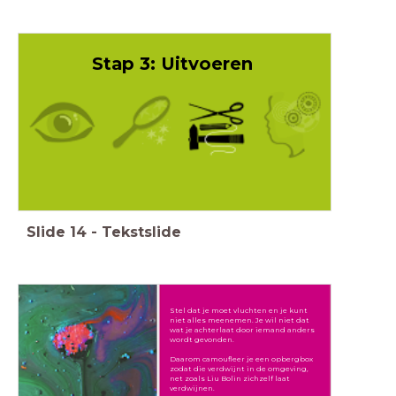
Stap 3: Uitvoeren
Slide
14
-
Tekstslide
Stel dat je moet vluchten en je kunt
niet alles meenemen. Je wil niet dat
wat je achterlaat door iemand anders
wordt gevonden.
Daarom camoufleer je een opbergbox
zodat die verdwijnt in de omgeving,
net zoals Liu Bolin zichzelf laat
verdwijnen.