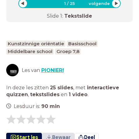
1
/
25
volgende
Slide
1
:
Tekstslide
Kunstzinnige oriëntatie
Basisschool
Middelbare school
Groep 7,8
Les van
PIONIER!
In deze les zitten
25 slides
,
met
interactieve
quizzen
,
tekstslides
en
1 video
.
Lesduur is:
90
min
Start les
Bewaar
Deel