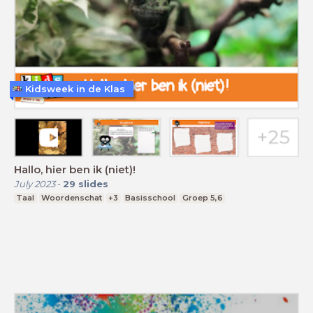
Kidsweek in de Klas
Hallo, hier ben ik (niet)!
July 2023
-
29
slides
Taal
Woordenschat
+3
Basisschool
Groep 5,6