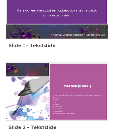
Camoufleer (verstop) een opbergbox met impasto
schildertechniek.
Thema: Wereldoorlogen en holocaust
Slide
1
-
Tekstslide
Wat heb je nodig:
lege doosjes (bv. een schoenendoos, of doosje van rijst)
potlood
verf
lijm
zand
penselen
waterbeker
mengpalet
ijslollystokjes, satéprikkers
Slide
2
-
Tekstslide