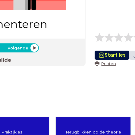
menteren
volgende
Start les
slide
Printen
Praktijkles
Terugblikken op de theorie