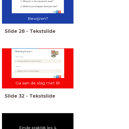
Bewijzen?
Slide
28
-
Tekstslide
Ga aan de slag met B!
Slide
32
-
Tekstslide
Einde praktijk les 4