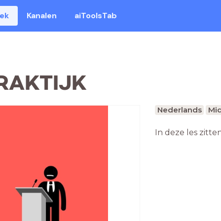
eek
Kanalen
aiToolsTab
PRAKTIJK
Nederlands
Mid
In deze les zitte