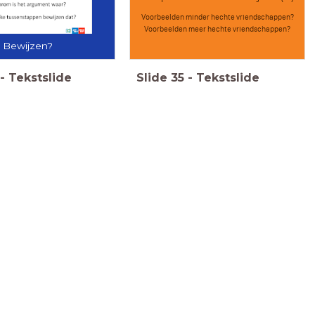
Voorbeelden minder hechte vriendschappen?
Voorbeelden meer hechte vriendschappen?
Bewijzen?
-
Tekstslide
Slide
35
-
Tekstslide