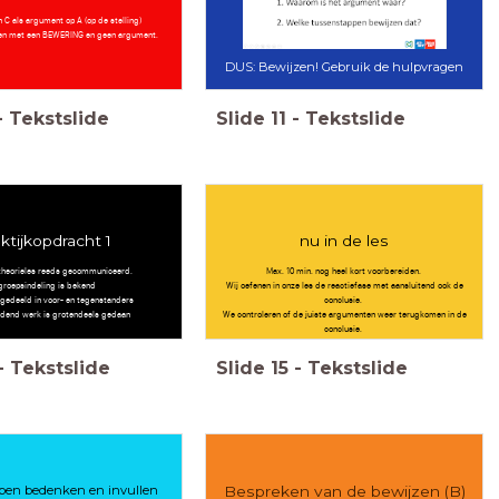
 C als argument op A (op de stelling)
ken met een BEWERING en geen argument.
DUS: Bewijzen! Gebruik de hulpvragen
-
Tekstslide
Slide
11
-
Tekstslide
ktijkopdracht 1
nu in de les
e theorieles reeds gecommuniceerd.
Max. 10 min. nog heel kort voorbereiden.
groepsindeling is bekend
Wij oefenen in onze les de reactiefase met aansluitend ook de
ngedeeld in voor- en tegenstanders
conclusie.
idend werk is grotendeels gedaan
We controleren of de juiste argumenten weer terugkomen in de
conclusie.
-
Tekstslide
Slide
15
-
Tekstslide
pen bedenken en invullen
Bespreken van de bewijzen (B)