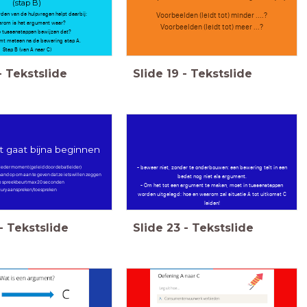
(stap B)
den van de hulpvragen helpt daarbij:
Voorbeelden (leidt tot) minder ....?
arom is het argument waar?
Voorbeelden (leidt tot) meer ...?
e tussenstappen bewijzen dat?
omt meteen na de bewering stap A.
Stap B (van A naar C)
-
Tekstslide
Slide
19
-
Tekstslide
 gaat bijna beginnen
p ieder moment (geleid door debatleider)
- beweer niet, zonder te onderbouwen: een bewering telt in een
hand op om aan te geven dat ze iets willen zeggen
bedat nog niet als argument.
ke spreekbeurt max 20 seconden
- Om het tot een argument te maken, moet in tussenstappen
 jury aanspreken/toespreken
worden uitgelegd: hoe en waarom zal situatie A tot uitkomst C
leiden!
-
Tekstslide
Slide
23
-
Tekstslide