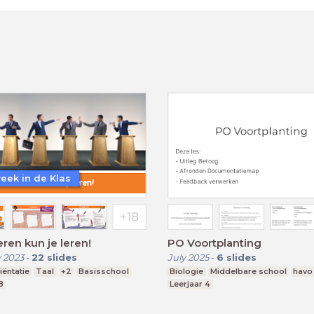
eek in de Klas
ren kun je leren!
PO Voortplanting
 2023
-
22
slides
July 2025
-
6
slides
ëntatie
Taal
+2
Basisschool
Biologie
Middelbare school
havo
8
Leerjaar 4