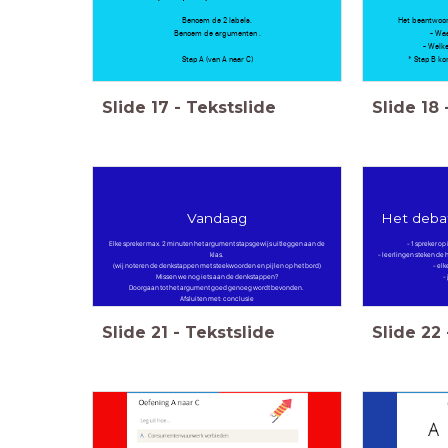
Benoem de 2 labels.
Het beantwoor
Benoem de argumenten .
- Wa
- Welk
Stap A (van A naar C)
* Stap B k
Slide
17
-
Tekstslide
Slide
18
Vandaag
Het debat
Elke spreker max. 2 minuten het argument stapsgewijs uitleggen aan de
- 1 spreker o
klas.
- leerlingen steken de 
(wij noteren de denkstappen met steekwoorden en pijlen op het bord)
- el
Missen we nog iets aan de denkstappen?
-
Doorgaan tot het argument goed genoeg wordt bevonden.
Afsluiten met: conclusie
Slide
21
-
Tekstslide
Slide
22