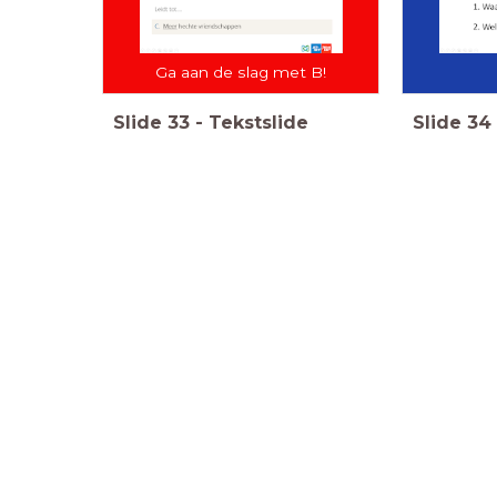
Ga aan de slag met B!
Slide
33
-
Tekstslide
Slide
34