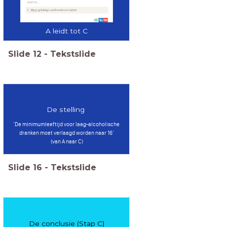
A leidt tot C
Slide
12
-
Tekstslide
De stelling
‘De minimumleeftijd voor laag-alcoholische
dranken moet verlaagd worden naar 16’
(van A naar C)
Slide
16
-
Tekstslide
De conclusie (Stap C)