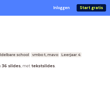
Inloggen
Start gratis
delbare school
vmbo t, mavo
Leerjaar 4
n
36 slides
,
met
tekstslides
.