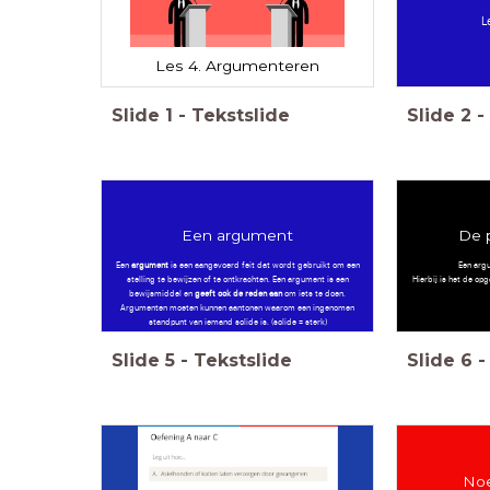
L
Les 4. Argumenteren
Slide
1
-
Tekstslide
Slide
2
-
Een argument
De p
Een
argument
is een aangevoerd feit dat wordt gebruikt om een
Een argu
stelling te bewijzen of te ontkrachten. Een argument is een
Hierbij is het de op
bewijsmiddel en
geeft ook de reden aan
om iets te doen.
Argumenten moeten kunnen aantonen waarom een ingenomen
standpunt van iemand solide is. (solide = sterk)
Slide
5
-
Tekstslide
Slide
6
-
Noe