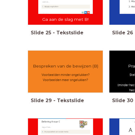
Ga aan de slag met B!
Slide
25
-
Tekstslide
Slide
26
Bespreken van de bewijzen (B)
Pra
Voorbeelden minder ongelukken?
Ste
Voorbeelden meer ongelukken?
(minder hec
hec
Slide
29
-
Tekstslide
Slide
30