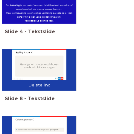
Een
bewering
is een 'claim' over een feitelijke stand van zaken of
waardeoordeel, die waar of onwaar kan zijn.
Maar, een bewering is een stellige verklaring dat iets zo is, vaak
zonder het geven van de redenen waarom.
Voorbeeld: De boom is kaal.
Slide
4
-
Tekstslide
De stelling
Slide
8
-
Tekstslide