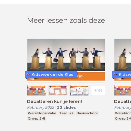
Meer lessen zoals deze
Kidsweek in de Klas
Kidsw
Debatteren kun je leren!
Debatte
February 2022
-
22
slides
February
Wereldoriëntatie
Taal
+2
Basisschool
Wereldori
Groep 5-8
Groep 5-