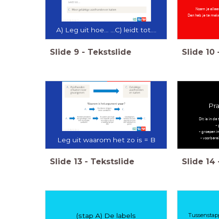
Noem je alleen
Dan heb je te ma
A) Leg uit hoe... ...C) leidt tot....
Slide
9
-
Tekstslide
Slide
10
Pra
Dit is in d
- 
- groepen i
- voorbere
Leg uit waarom het zo is = B
Slide
13
-
Tekstslide
Slide
14
(stap A) De labels
Tussenstap