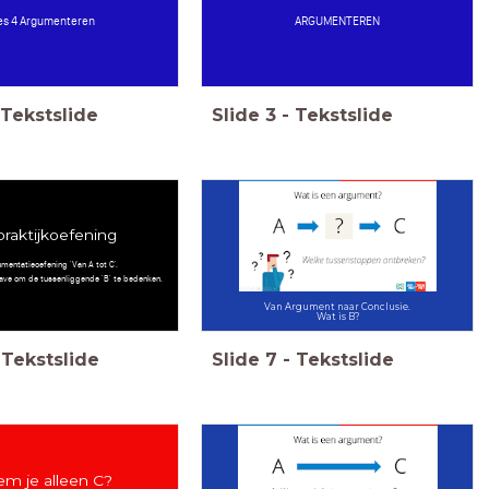
es 4 Argumenteren
ARGUMENTEREN
Tekstslide
Slide
3
-
Tekstslide
raktijkoefening
mentatieoefening 'Van A tot C'.
gave om de tussenliggende 'B' te bedenken.
Van Argument naar Conclusie.
Wat is B?
Tekstslide
Slide
7
-
Tekstslide
m je alleen C?