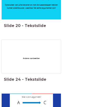
Concludeer wat jullie beweren en met de tussenstappen hebben
kunnen onderbouwen, waardoor het echte argumenten zijn!
Slide
20
-
Tekstslide
Andere voorbeelden
Slide
24
-
Tekstslide