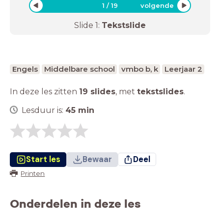
1
/
19
volgende
Slide
1
:
Tekstslide
Engels
Middelbare school
vmbo b, k
Leerjaar 2
In deze les zitten
19 slides
,
met
tekstslides
.
Lesduur is:
45
min
Start les
Bewaar
Deel
Printen
Onderdelen in deze les