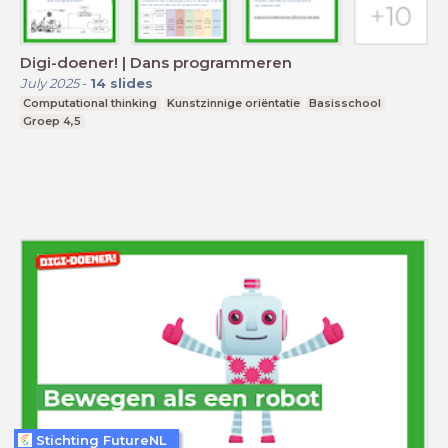
Digi-doener! | Dans programmeren
July 2025
-
14
slides
Computational thinking
Kunstzinnige oriëntatie
Basisschool
Groep 4,5
Stichting FutureNL