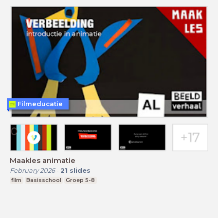
Filmeducatie
Maakles animatie
February 2026
-
21
slides
film
Basisschool
Groep 5-8