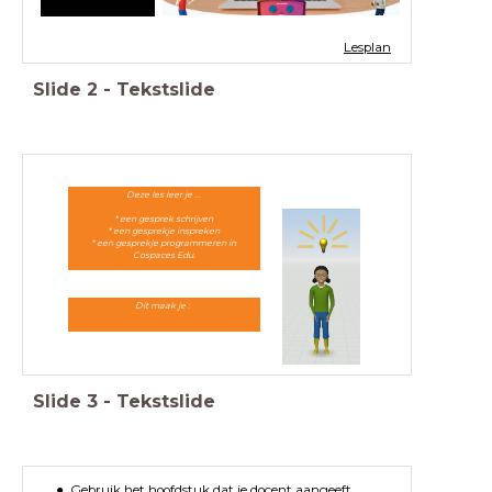
Lesplan
Slide
2
-
Tekstslide
Deze les leer je ...
* een gesprek schrijven
* een gesprekje inspreken
* een gesprekje programmeren in
Cospaces Edu.
Dit maak je :
Slide
3
-
Tekstslide
Gebruik het hoofdstuk dat je docent aangeeft