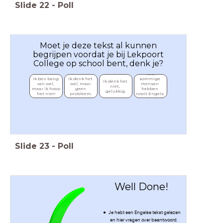
Slide
22
-
Poll
Moet je deze tekst al kunnen
begrijpen voordat je bij Lekpoort
College op school bent, denk je?
Nee, 
Ik ben bang 
Ik denk het 
sommige 
Ik denk het 
van wel, 
wel, maar 
mensen 
niet, 
maar ik hoop 
geen 
hebben 
gelukkig.
het niet!
probleem.
nooit Engels 
gehad.
Slide
23
-
Poll
Well Done!
Je hebt een Engelse tekst gelezen
en hier vragen over beantwoord.