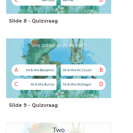
C
D
Slide
8
-
Quizvraag
Wie zaten er in de kar?
A
B
Mr & Mrs Benjamin
Mr & Mrs Mc Couch
C
D
Mr & Mrs Bunny
Mr & Mrs McGregor
Slide
9
-
Quizvraag
Two