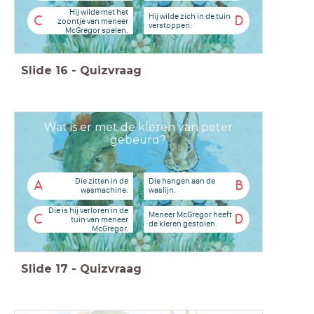
Hij wilde met het
Hij wilde zich in de tuin
C
D
zoontje van meneer
verstoppen.
McGregor spelen.
Slide
16
-
Quizvraag
Wat is er met de kleren van peter
gebeurd?
Die zitten in de
Die hangen aan de
A
B
wasmachine.
waslijn.
Die is hij verloren in de
Meneer McGregor heeft
C
D
tuin van meneer
de kleren gestolen.
McGregor.
Slide
17
-
Quizvraag