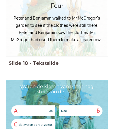
Four
Peter and Benjamin walked to Mr McGregor's
garden to see if the clothes were still there.
Peter and Benjamin saw the clothes. Mr
McGregor had used them to make a scarecrow.
Slide
18
-
Tekstslide
Waren de kleren van Peter nog
steeds in de tuin?
A
B
Ja
Nee
C
dat weten ze niet zeker.