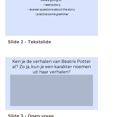
- read a story
- answer questions about the story
- practice some grammar
Slide
2
-
Tekstslide
Ken je de verhalen van Beatrix Potter
al? Zo ja, kun je een karakter noemen
uit haar verhalen?
Slide
3
-
Open vraag