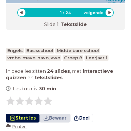
1
/
24
volgende
Slide
1
:
Tekstslide
Engels
Basisschool
Middelbare school
vmbo, mavo, havo, vwo
Groep 8
Leerjaar 1
In deze les zitten
24 slides
,
met
interactieve
quizzen
en
tekstslides
.
Lesduur is:
30
min
Start les
Bewaar
Deel
Printen