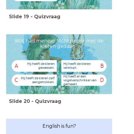
Slide
19
-
Quizvraag
Wat had meneer McMgregor met de
kleren gedaan?
Hij heeft de kleren
Hij heeft de kleren
A
B
gewassen.
verstopt.
Hij heeft er een
Hij heeft de kleren zelf
C
D
vogelverschrikker van
aangetrokken.
gemaakt.
Slide
20
-
Quizvraag
English is fun?