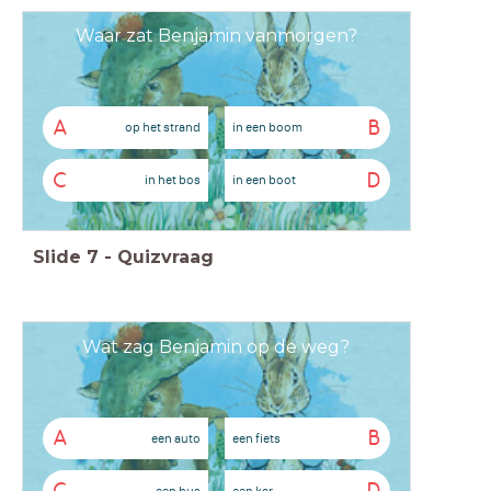
Waar zat Benjamin vanmorgen?
A
B
op het strand
in een boom
C
D
in het bos
in een boot
Slide
7
-
Quizvraag
Wat zag Benjamin op de weg?
A
B
een auto
een fiets
een bus
een kar