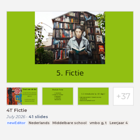
4T Fictie
July 2026
-
41
slides
newEditor
Nederlands
Middelbare school
vmbo g, t
Leerjaar 4