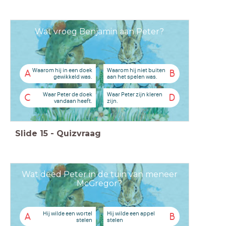
Wat vroeg Benjamin aan Peter?
Waarom hij in een doek
Waarom hij niet buiten
A
B
gewikkeld was.
aan het spelen was.
Waar Peter de doek
Waar Peter zijn kleren
C
D
vandaan heeft.
zijn.
Slide
15
-
Quizvraag
Wat deed Peter in de tuin van meneer
McGregor?
Hij wilde een wortel
Hij wilde een appel
A
B
stelen
stelen