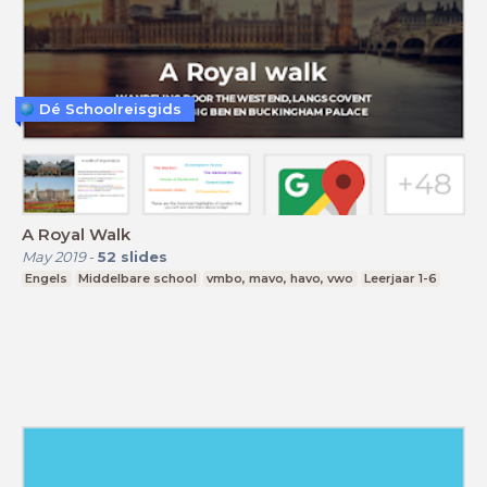
Dé Schoolreisgids
A Royal Walk
May 2019
-
52
slides
Engels
Middelbare school
vmbo, mavo, havo, vwo
Leerjaar 1-6