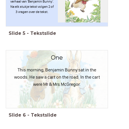
verhaal van 'Benjamin Bunny'.
Na elk stukje tekst volgen 2 of
3 vragen over de tekst.
Slide
5
-
Tekstslide
One
This morning, Benjamin Bunny sat in the
woods. He saw a cart on the road. In the cart
were Mr & Mrs McGregor.
Slide
6
-
Tekstslide