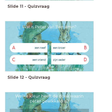
Slide
11
-
Quizvraag
Wat is Peter van Benjamin?
A
B
een neef
een broer
C
D
een vriend
zijn vader
Slide
12
-
Quizvraag
Welke kleur heeft de doek waarin
peter gewikkeld is?