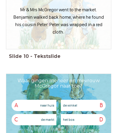
Mr & Mrs McGregor went to the market.
Benjamin walked back home, where he found
his cousin Peter. Peter was wrapped in a red
cloth.
Slide
10
-
Tekstslide
Waar gingen meneer en mevrouw
McGregor naar toe?
A
B
naar huis
de winkel
C
D
de markt
het bos