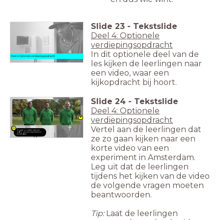
Slide
23
-
Tekstslide
Deel 4: Optionele
verdiepingsopdracht
In dit optionele deel van de
Deel 4: Optionele verdiepingsopdracht
les kijken de leerlingen naar
een video, waar een
kijkopdracht bij hoort.
Slide
24
-
Tekstslide
Deel 4: Optionele
verdiepingsopdracht
Vertel aan de leerlingen dat
Je gaat zo kijken naar een
video van een experiment in
Amsterdam.
ze zo gaan kijken naar een
korte video van een
experiment in Amsterdam.
Leg uit dat de leerlingen
tijdens het kijken van de video
de volgende vragen moeten
beantwoorden.
Tip:
Laat de leerlingen