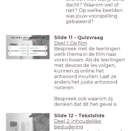
dacht? Waarom wel of
niet? Op welke beelden
was jouw voorspelling
gebaseerd?
Slide
11
-
Quizvraag
Waar denk je dat de film voornamelijk
over ging?
Deel 1: De film
Bespreek met de leerlingen
A
B
Armoede
Vooroordelen
welk thema in de film naar
C
D
Hiphop
Ongelijkheid
voren kwam. Als de leerlingen
met devices de les volgen,
kunnen zij online het
antwoord invullen. Laat ze
anders het juiste antwoord
noteren.
Bespreek ook waarom zij
denken dat dit het geval is.
Slide
12
-
Tekstslide
Deel 2: Inhoudelijke
bestudering