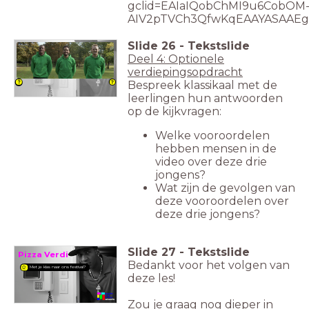
gclid=EAIaIQobChMI9u6CobOM
AIV2pTVCh3QfwKqEAAYASAAE
Slide
26
-
Tekstslide
Deel 4: Optionele
verdiepingsopdracht
Bespreek klassikaal met de
leerlingen hun antwoorden
op de kijkvragen:
Welke vooroordelen
hebben mensen in de
video over deze drie
jongens?
Wat zijn de gevolgen van
deze vooroordelen over
deze drie jongens?
Slide
27
-
Tekstslide
Pizza Verdi
Bedankt voor het volgen van
Met je klas naar ons festival?
deze les!
Zou je graag nog dieper in