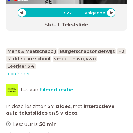
1
/
27
volgende
Slide
1
:
Tekstslide
Mens & Maatschappij
Burgerschapsonderwijs
+2
Middelbare school
vmbo t, havo, vwo
Leerjaar 3,4
Toon 2 meer
Les van
Filmeducatie
In deze les zitten
27 slides
,
met
interactieve
quiz
,
tekstslides
en
5 videos
.
Lesduur is:
50
min