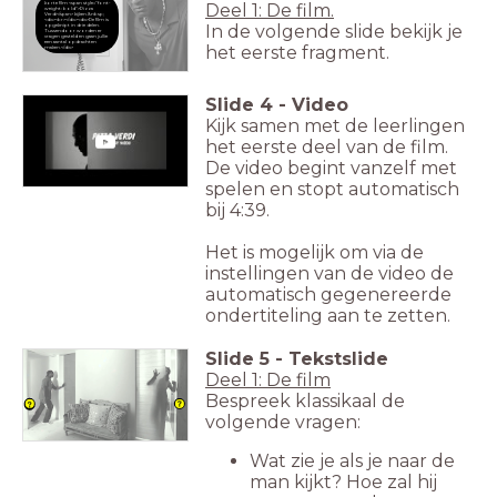
Deel 1: De film.
korte film <span style="font-
weight: bold">Pizza
Verdi</span> kijken.&nbsp;
<div><br></div><div>De film is
In de volgende slide bekijk je
opgeknipt in drie delen.
Tussendoor worden er
vragen gesteld en gaan jullie
een aantal opdrachten
het eerste fragment.
maken.</div>
Slide
4
-
Video
Kijk samen met de leerlingen
het eerste deel van de film.
De video begint vanzelf met
spelen en stopt automatisch
bij 4:39.
Het is mogelijk om via de
instellingen van de video de
automatisch gegenereerde
ondertiteling aan te zetten.
Slide
5
-
Tekstslide
Deel 1: De film
Bespreek klassikaal de
volgende vragen:
Wat zie je als je naar de
man kijkt? Hoe zal hij