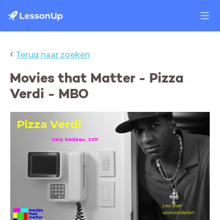
‹
Terug naar zoeken
Movies that Matter - Pizza
Verdi - MBO
Pizza Verdi
Gary Nadeau, 2011
Les over
vooroordelen