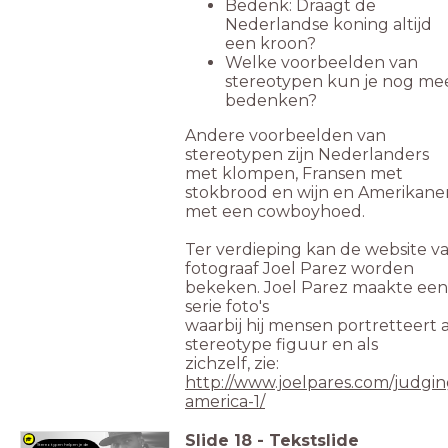
Bedenk: Draagt de
Nederlandse koning altijd
een kroon?
Welke voorbeelden van
stereotypen kun je nog me
bedenken?
Andere voorbeelden van
stereotypen zijn Nederlanders
met klompen, Fransen met
stokbrood en wijn en Amerikane
met een cowboyhoed.
Ter verdieping kan de website v
fotograaf Joel Parez worden
bekeken. Joel Parez maakte een
serie foto's
waarbij hij mensen portretteert a
stereotype figuur en als
zichzelf,
zie:
http://www.joelpares.com/judgin
america-1/
Slide
18
-
Tekstslide
Stereotypen helpen je de