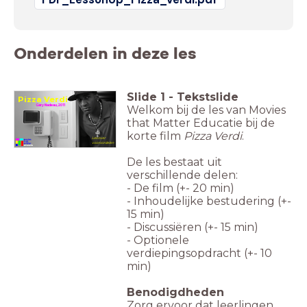
Onderdelen in deze les
Slide
1
-
Tekstslide
Pizza Verdi
Gary Nadeau, 2011
Welkom bij de les van Movies
that Matter Educatie bij de
korte film
Pizza Verdi
.
Les over
vooroordelen
De les bestaat uit
verschillende delen:
-
De film (+- 20 min)
- Inhoudelijke bestudering (+-
15 min)
- Discussiëren (+- 15 min)
- Optionele
verdiepingsopdracht (+- 10
min)
Benodigdheden
Zorg ervoor dat leerlingen