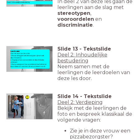
In deel 2 van deze les gaan de
Deel 2: Inhoudelijke bestudering
leerlingen aan de slag met
stereotypen
,
vooroordelen
en
discriminatie
.
Slide
13
-
Tekstslide
Leerdoelen
Deel 2: Inhoudelijke
Aan het eind van deze les:
1. Kun je uitleggen wat stereotypen zijn en wat
discriminatie is;
bestudering
2. Begrijp je hoe vooroordelen en discriminatie
ontstaan;
3. Kun je aangeven hoe we anderen inschatten en
Neem samen met de
beoordelen en wanneer dit een probleem wordt.
leerlingen de leerdoelen van
deze les door.
Slide
14
-
Tekstslide
Deel 2: Verdieping
Bekijk met de leerlingen de
foto en bespreek klassikaal de
volgende vragen:
Zie je in deze vrouw een
pizzabezorgster?