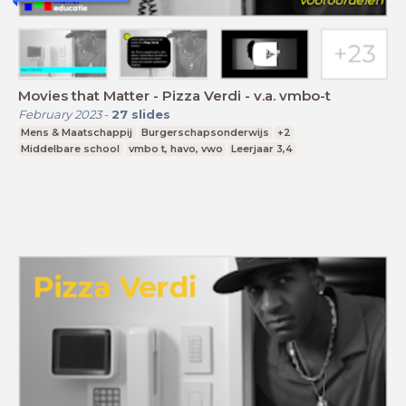
Movies that Matter - Pizza Verdi - v.a. vmbo-t
February 2023
-
27
slides
Mens & Maatschappij
Burgerschapsonderwijs
+2
Middelbare school
vmbo t, havo, vwo
Leerjaar 3,4