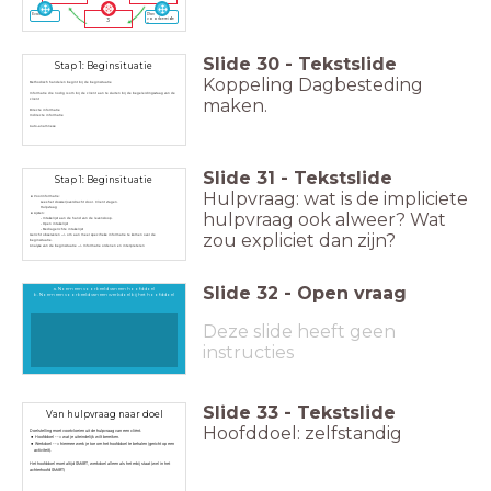
Evaluatie
Plan
3
voorbereide
n
Slide
30
-
Tekstslide
Stap 1: Beginsituatie
Koppeling Dagbesteding
Methodisch handelen begint bij de beginsituatie
Informatie die nodig is om bij de cliënt aan te sluiten bij de begeleidingsvraag van de
maken.
cliënt
Directe informatie
Indirecte informatie
Auto-anamnese
Slide
31
-
Tekstslide
Stap 1: Beginsituatie
Hulpvraag: wat is de impliciete
Voorinformatie:
Lees het dossier/overdracht door. Client vragen.
Hulpvraag
hulpvraag ook alweer? Wat
Lijsten:
- Intakelijst aan de hand van de levensloop.
- Open intakelijst
- Mediagerichte intakelijst
zou expliciet dan zijn?
Gericht observeren --> om aan meer specifieke informatie te komen over de
beginsituatie.
Analyse van de beginsituatie --> Informatie ordenen en interpreteren
Slide
32
-
Open vraag
a. Noem een voorbeeld van een hoofddoel
b. Noem een voorbeeld van een werkdoel bij het hoofddoel
Deze slide heeft geen
instructies
Slide
33
-
Tekstslide
Van hulpvraag naar doel
Hoofddoel: zelfstandig
Doelstelling moet voortvloeien uit de hulpvraag van een cliënt.
Hoofddoel --> wat je uiteindelijk wilt bereiken.
Werkdoel --> hiermee werk je toe om het hoofddoel te behalen (gericht op een
activiteit).
Het hoofddoel moet altijd SMART, werkdoel alleen als het erbij staat (wel in het
achterhoofd SMART)