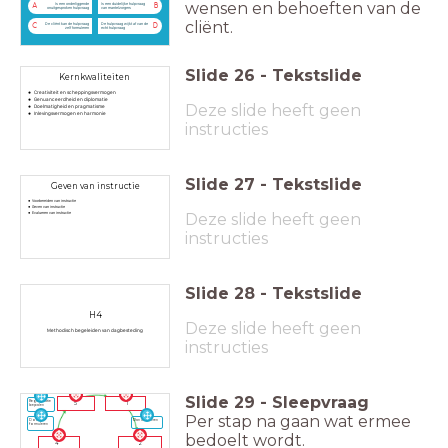
wensen en behoeften van de
Is een onderliggende
Is een duidelijke hulpvraag
A
B
onuitgesproken hulpvraag
van mantelzorgers
cliënt.
De cliënt kan de hulpvraag
De hulpvraag wijkt af van de
C
D
zelf formuleren
echt hulpvraag
Slide
26
-
Tekstslide
Kernkwaliteiten
Creativiteit en scheppingsvermogen
Genuanceerdheid en diplomatie
Deze slide heeft geen
Doelmatigheid en pragmatisme
Inlevingsvermogen en harmonie
instructies
Slide
27
-
Tekstslide
Geven van instructie
Voorbereiden van instructie
Geven van instructie
Deze slide heeft geen
Evalueren van instructie
instructies
Slide
28
-
Tekstslide
H4
Deze slide heeft geen
Methodisch begeleiden van dagbesteding
instructies
Slide
29
-
Sleepvraag
Beginsituatie
5
1
bepalen
Per stap na gaan wat ermee
Doelen
Plan uitvoeren
formuleren
bedoelt wordt.
2
4