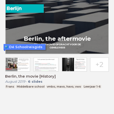
Dé Schoolreisgids
Berlin, the movie [History]
August 2019
-
6
slides
Frans
Middelbare school
vmbo, mavo, havo, vwo
Leerjaar 1-6