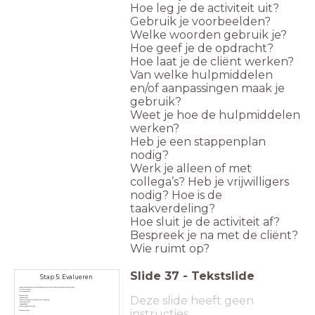
Hoe leg je de activiteit uit?
Gebruik je voorbeelden?
Welke woorden gebruik je?
Hoe geef je de opdracht?
Hoe laat je de cliënt werken?
Van welke hulpmiddelen
en/of aanpassingen maak je
gebruik?
Weet je hoe de hulpmiddelen
werken?
Heb je een stappenplan
nodig?
Werk je alleen of met
collega’s? Heb je vrijwilligers
nodig? Hoe is de
taakverdeling?
Hoe sluit je de activiteit af?
Bespreek je na met de cliënt?
Wie ruimt op?
Slide
37
-
Tekstslide
Stap 5: Evalueren
Je gaat na hoe het hele proces vanaf de beginsituatie tot en met de uitvoering van de activiteit is verlopen.
Productevaluatie
Procesevaluatie
Deze slide heeft geen
Evaluatievragen
- De beginsituatie
- Doelformulering en formulering van concreet gedrag
- Keuze van activiteit
- Mijn begeleiding
- De uitvoering van de activiteit
instructies
Conclusies trekken