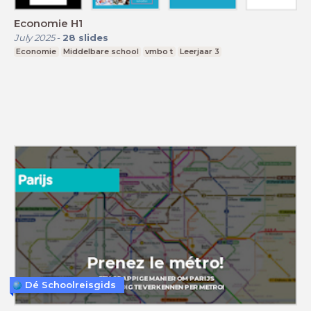
Economie H1
July 2025
-
28
slides
Economie
Middelbare school
vmbo t
Leerjaar 3
Dé Schoolreisgids