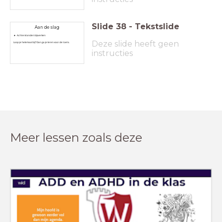
Slide
38
-
Tekstslide
Aan de slag
Achterstanden bijwerken
Deze slide heeft geen
Loop je helemaal bij? Dan ga je leren voor de toets.
instructies
Meer lessen zoals deze