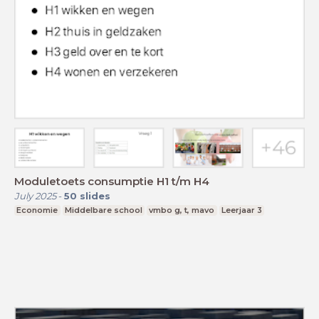
Moduletoets consumptie H1 t/m H4
July 2025
-
50
slides
Economie
Middelbare school
vmbo g, t, mavo
Leerjaar 3