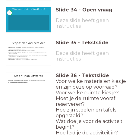
Slide
34
-
Open vraag
Waar staan de letters SMART voor?
timer
1:00
Deze slide heeft geen
instructies
Slide
35
-
Tekstslide
Stap 3: plan voorbereiden
Wie?
Wie is de cliënt? Welke wensen en behoeften heeft hij/zij? Je maakt een
vaardigheidsanalyse van de cliënt.
Waarom?
Gemotiveerde keuze van de activiteit (het doel).
Deze slide heeft geen
Wat?
Wat voor gedrag wil je oproepen? Wat moet er allemaal gedaan worden? Wat
moet ik doen? etc.
Waarmee?
Kenmerken van de activiteiten, bv. de duur van de activiteit, benodigde
aantal cliënten, vereiste materialen etc.
instructies
Waar?
In welke omgeving vindt het plaats?
Wanneer?
Het tijdstip, duur van de activiteit en de frequentie.
Slide
36
-
Tekstslide
Stap 4: Plan uitvoeren
Voor welke materialen kies je
Een goede voorbereiding bij de uitvoering van de activiteit is het halve werk.
Lijst met aandachtspunten/checklist
en zijn deze op voorraad?
Voor welke ruimte kies je?
Moet je de ruimte vooraf
reserveren?
Hoe zijn stoelen en tafels
opgesteld?
Wat doe je voor de activiteit
begint?
Hoe leid je de activiteit in?