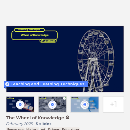
Teaching and Learning Techniques
The Wheel of Knowledge 🎡
February 2025
-
5
slides
Numeracy
History
+4
Primary Education