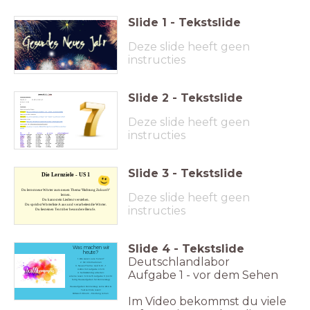
Slide
1
-
Tekstslide
Deze slide heeft geen
instructies
Slide
2
-
Tekstslide
Deze slide heeft geen
instructies
Slide
3
-
Tekstslide
Die Lernziele - US 1
Du lernst neue Wörter zum neuen Thema "Richtung Zukunft"
Deze slide heeft geen
lernen.
Du kannst ein Liedtext verstehen.
Du sprichst Wörterliste A aus und verarbeitest die Wörter.
instructies
Du liest einen Text über besondere Berufe.
Slide
4
-
Tekstslide
Was machen wir
heute?
Deutschlandlabor
1. Wie waren eure Ferien?
2. SE Informationen
3. Neues Thema: Lied S.12 - 1
4.WL A mit Aufgabe 4 S.13
Aufgabe 1 - vor dem Sehen
4. Selbstständig arbeiten:
alleine lesen: S.14 & 15 Aufgabe 5 (nicht
fertig Hausaufgaben für Donnerstag)
Hausaufgaben Donnerstag: Lerne WL A &
Text zu Ende lesen!
Mittwoch Bloom - Kleidung lernen
Im Video bekommst du viele