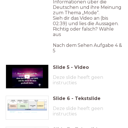
Informationen über die
Deutschen und ihre Meinung
zum Thema „Mode“.
Sieh dir das Video an (bis
02:39) und lies die Aussagen.
Richtig oder falsch? Wähle
aus
Nach dem Sehen Aufgabe 4 &
5
Slide
5
-
Video
Deze slide heeft geen
instructies
Slide
6
-
Tekstslide
Deze slide heeft geen
mavo diploma
instructies
TL
HAVO diploma
VWO diploma
(basis/ kader)
diploma