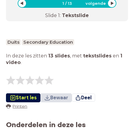
1
/
13
volgende
Slide
1
:
Tekstslide
Duits
Secondary Education
In deze les zitten
13 slides
,
met
tekstslides
en
1
video
.
Start les
Bewaar
Deel
Printen
Onderdelen in deze les