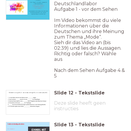
Deutschlandlabor
1. SA - Frage 4 - 8 S.14/15 - Aufgabe 15
2. WL A wiederholen
3. Hören - S.13 - Aufgabe 3
4. Selbstständig arbeiten:
Aufgabe 1 - vor dem Sehen
S.13 - Aufgabe 4
Hausaufgaben Donnerstag: Lerne WL A & WL
B & Grammatik haben, sein, werden
tegenwoordige en verleden tijd.
Im Video bekommst du viele
Informationen über die
Deutschen und ihre Meinung
zum Thema „Mode“.
Sieh dir das Video an (bis
02:39) und lies die Aussagen.
Richtig oder falsch? Wähle
aus
Nach dem Sehen Aufgabe 4 &
5
Slide
12
-
Tekstslide
Wiederholung WL A - setze das richtige Wort in die Lücke
(SE)
1. In einer Bank müssen die Männer einen ________ tragen.
2. Nach meinem ______ mache ich eine ________ als Altenpfleger.
Deze slide heeft geen
3. Nächste Woche gibt es eine ________ beim Flughafen über Berufe bei Schipol.
4. Er bewirbt sich für eine ______ als Tierpfleger.
5. _____ hat man die Stellenanzeigen (jobadvertensies) in der Zeitung gefunden.
6. Ich möchte später einen hohen __________ bekommen (krijgen).
instructies
Slide
13
-
Tekstslide
Selbstständig arbeiten
S.13 - Aufgabe 4