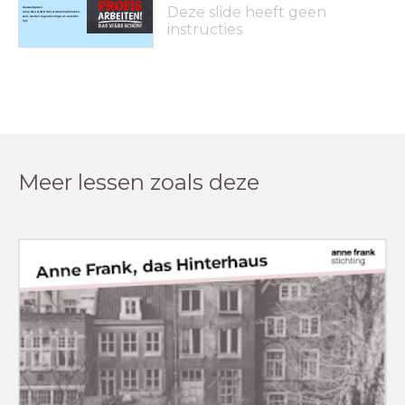
Deze slide heeft geen
Hausaufgaben
Lerne WL A & WL B (K5) & Grammatik haben,
sein, werden tegenwoordige en verleden
tijd.
instructies
Meer lessen zoals deze