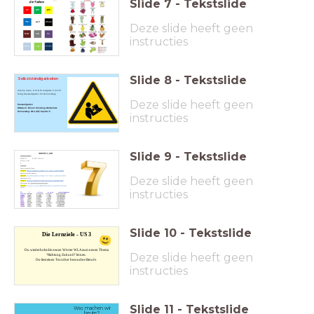
Slide
7
-
Tekstslide
Deze slide heeft geen
instructies
Slide
8
-
Tekstslide
Selbstständig arbeiten
alleine lesen: S.14 & 15 Aufgabe 5 (nicht
fertig Hausaufgaben für Donnerstag)
Deze slide heeft geen
Hausaufgaben
Mittwoch: Bloom Kleidung Wortschatz
Donnerstag: WL A (SE) Kapitel 5
instructies
Slide
9
-
Tekstslide
Deze slide heeft geen
instructies
Slide
10
-
Tekstslide
Die Lernziele - US 3
Du wiederholst die neuen Wörter WLAzum neuen Thema
Deze slide heeft geen
"Richtung Zukunft" lernen.
Du liest einen Text über besondere Berufe.
instructies
Slide
11
-
Tekstslide
Was machen wir
heute?