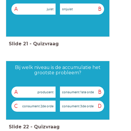
A
B
juist
onjuist
Slide
21
-
Quizvraag
Bij welk niveau is de accumulatie het
grootste probleem?
A
B
producent
consument 1ste orde
C
D
consument 2de orde
consument 3de orde
Slide
22
-
Quizvraag