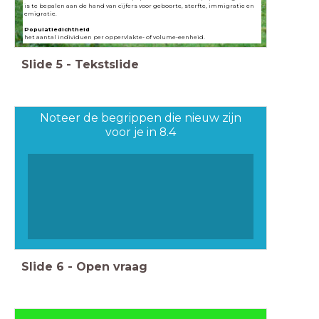
is te bepalen aan de hand van cijfers voor geboorte, sterfte, immigratie en
emigratie.
Populatiedichtheid
het aantal individuen per oppervlakte- of volume-eenheid.
Slide
5
-
Tekstslide
Noteer de begrippen die nieuw zijn
voor je in 8.4
Slide
6
-
Open vraag