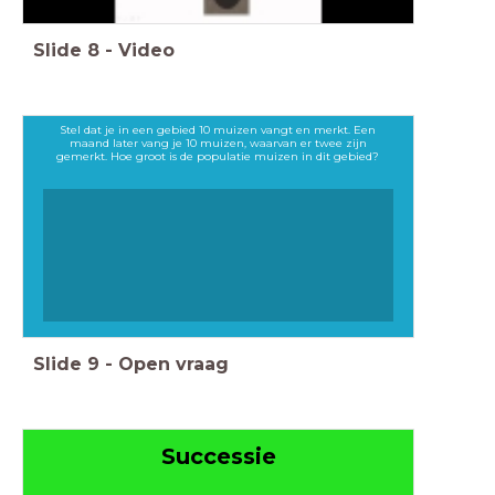
Slide
8
-
Video
Stel dat je in een gebied 10 muizen vangt en merkt. Een
maand later vang je 10 muizen, waarvan er twee zijn
gemerkt. Hoe groot is de populatie muizen in dit gebied?
Slide
9
-
Open vraag
Successie