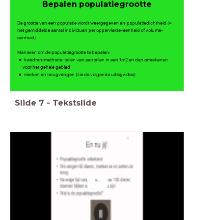
Bepalen populatiegrootte
De grootte van een populatie wordt weergegeven als populatiedichtheid (=
het gemiddelde aantal individuen per oppervlakte-eenheid of volume-
eenheid)
Manieren om de populatiegrootte te bepalen:
kwadrantmethode: tellen van aantallen in een 1m2 en dan omrekenen
voor het gehele gebied
merken en terugvangen (zie de volgende uitlegvideo)
Slide
7
-
Tekstslide