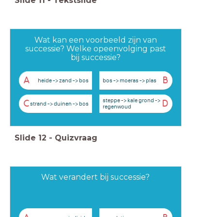
Slide
11
-
Tekstslide
Wat kan een voorbeeld zijn van
successie? Welke opeenvolging past
bij successie?
A
B
heide -> zand -> bos
bos -> moeras -> plas
steppe -> kale grond ->
C
D
strand -> duinen -> bos
regenwoud
Slide
12
-
Quizvraag
Wat verandert bij successie?