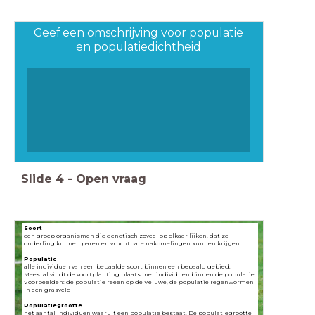
Geef een omschrijving voor populatie
en populatiedichtheid
Slide
4
-
Open vraag
Soort
een groep organismen die genetisch zoveel op elkaar lijken, dat ze
onderling kunnen paren en vruchtbare nakomelingen kunnen krijgen.
Populatie
alle individuen van een bepaalde soort binnen een bepaald gebied.
Meestal vindt de voortplanting plaats met individuen binnen de populatie.
Voorbeelden: de populatie reeën op de Veluwe, de populatie regenwormen
in een grasveld
Populatiegrootte
het aantal individuen waaruit een populatie bestaat. De populatiegrootte