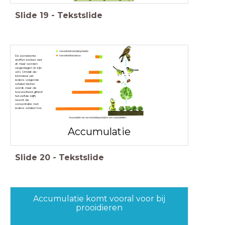
Slide
19
-
Tekstslide
De persistente
stoffen breken niet
af, maar worden
opgeslagen (in bijv
vet). Omdat de
biomassa van
iedere volgende
schakel kleiner
wordt, maar de
hoeveelheid gifstof
hetzelfde blijft,
neemt de
concentratie met
iedere schakel toe.
Accumulatie
Slide
20
-
Tekstslide
Accumulatie komt vooral voor bij
prooidieren