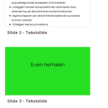
populatiegroottes te bepalen of te schatten
uitleggen hoe een ecosysteem kan veranderen door
verandering van abiotische en biotische factoren
eigenschappen van verschillende stadia van successie
kunnen noemen
Uitleggen wat accumulatie is
Slide
2
-
Tekstslide
Even herhalen
Slide
3
-
Tekstslide