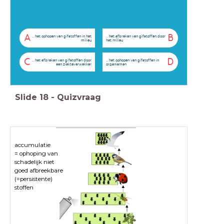
A
B
.. het ophopen van gifstoffen in het
.. het afbreken van gifstoffen door
milieu
het milieu
C
D
.. het afbreken van gifstoffen door
.. het ophopen van gifstoffen in
een ziekteverwekker
organismen
Slide
18
-
Quizvraag
accumulatie
= ophoping van
schadelijk niet
goed afbreekbare
(=persistente)
stoffen