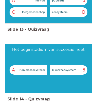
A
B
individu
populatie
C
D
leefgemeenschap
ecosysteem
Slide
13
-
Quizvraag
Het beginstadium van successie heet
A
B
Pioniersecosysteem
Climaxecosysteem
Slide
14
-
Quizvraag