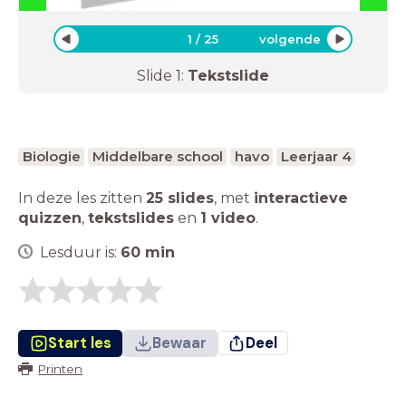
1
/
25
volgende
Slide
1
:
Tekstslide
Biologie
Middelbare school
havo
Leerjaar 4
In deze les zitten
25 slides
,
met
interactieve
quizzen
,
tekstslides
en
1 video
.
Lesduur is:
60
min
Start les
Bewaar
Deel
Printen