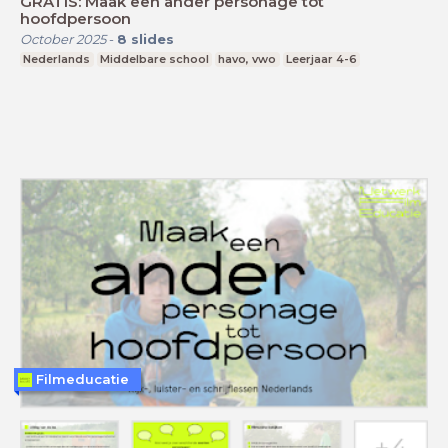
GRATIS: Maak een ander personage tot
hoofdpersoon
October 2025
-
8
slides
Nederlands
Middelbare school
havo, vwo
Leerjaar 4-6
Filmeducatie