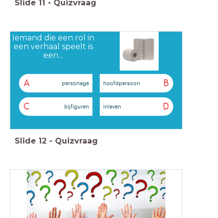
Slide
11
-
Quizvraag
Iemand die een rol in
een verhaal speelt is
een...
A
B
personage
hoofdpersoon
C
D
bijfiguren
inleven
Slide
12
-
Quizvraag