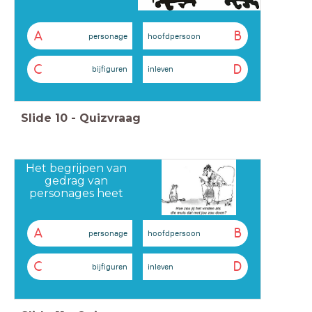
A
B
personage
hoofdpersoon
C
D
bijfiguren
inleven
Slide
10
-
Quizvraag
Het begrijpen van
gedrag van
personages heet
A
B
personage
hoofdpersoon
C
D
bijfiguren
inleven