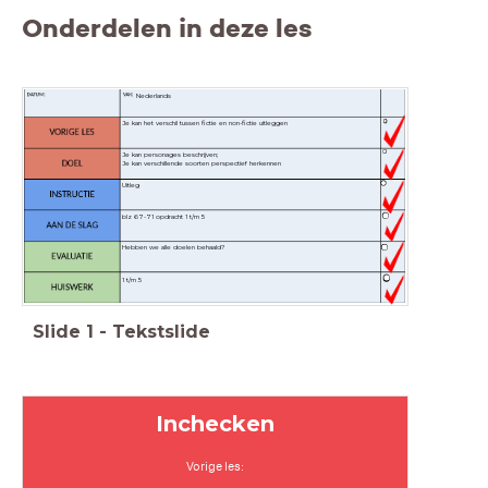
Onderdelen in deze les
Nederlands
Je kan het verschil tussen fictie en non-fictie uitleggen
Je kan personages beschrijven;
Je kan verschillende soorten perspectief herkennen
Uitleg
blz 67-71 opdracht 1 t/m 5
Hebben we alle doelen behaald?
1 t/m 5
Slide
1
-
Tekstslide
Inchecken
Vorige les: