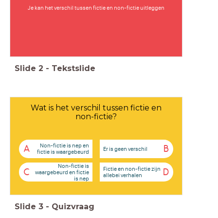
Je kan het verschil tussen fictie en non-fictie uitleggen
Slide
2
-
Tekstslide
Wat is het verschil tussen fictie en
non-fictie?
Non-fictie is nep en
A
B
Er is geen verschil
fictie is waargebeurd
Non-fictie is
Fictie en non-fictie zijn
C
D
waargebeurd en fictie
allebei verhalen
is nep
Slide
3
-
Quizvraag