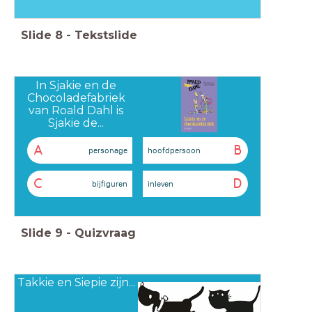
Slide
8
-
Tekstslide
In Sjakie en de
Chocoladefabriek
van Roald Dahl is
Sjakie de...
A
B
personage
hoofdpersoon
C
D
bijfiguren
inleven
Slide
9
-
Quizvraag
Takkie en Siepie zijn...