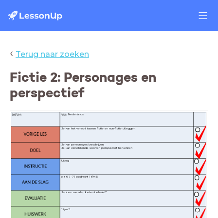
‹
Terug naar zoeken
Fictie 2: Personages en
perspectief
Nederlands
Je kan het verschil tussen fictie en non-fictie uitleggen
Je kan personages beschrijven;
Je kan verschillende soorten perspectief herkennen
Uitleg
blz 67-71 opdracht 1 t/m 5
Hebben we alle doelen behaald?
1 t/m 5