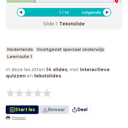
1
/
14
volgende
Slide
1
:
Tekstslide
Nederlands
Voortgezet speciaal onderwijs
Leerroute 1
In deze les zitten
14 slides
,
met
interactieve
quizzen
en
tekstslides
.
Start les
Bewaar
Deel
Printen