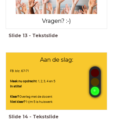
Vragen? :-)
Slide
13
-
Tekstslide
Aan de slag:
FB: blz. 67-71
Maak nu opdracht
: 1, 2, 3, 4 en 5
In stilte!
Klaar?
Overleg met de docent
Niet klaar?
1 t/m 5 is huiswerk
Slide
14
-
Tekstslide