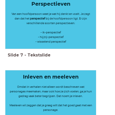
Perspectieven
Van een hoofdpersoon weet je wat hij denkt en voelt. Je zegt
dan dat het
perspectief
bij de hoofdpersoon ligt. Er zijn
verschillende soorten perspectieven:
- ik-perspectief
- hij/zij-perspectief
- wisselend perspectief
Slide
7
-
Tekstslide
Inleven en meeleven
Omdat in verhalen niet alleen wordt beschreven wat
personages meemaken, maar ook hoe ze zich voelen, ga je hun
gedrag vaak beter begrijpen. Dat noem je inleven.
Meeleven wil zeggen dat je graag wilt dat het goed gaat met een
personage.