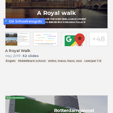
Dé Schoolreisgids
A Royal Walk
May 2019
-
52
slides
Engels
Middelbare school
vmbo, mavo, havo, vwo
Leerjaar 1-6