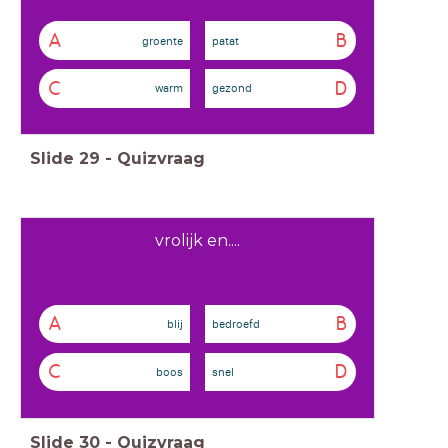
A
B
groente
patat
C
D
warm
gezond
Slide
29
-
Quizvraag
vrolijk en....
A
B
blij
bedroefd
C
D
boos
snel
Slide
30
-
Quizvraag