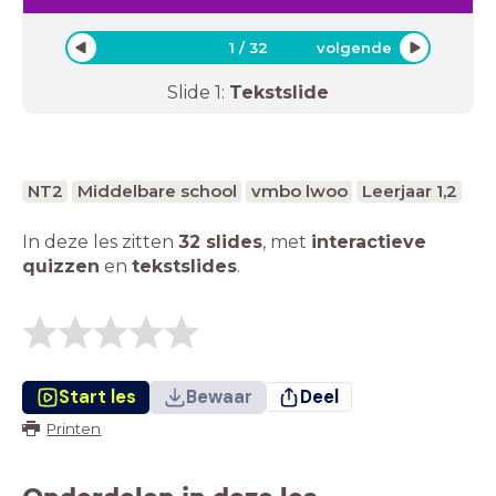
1
/
32
volgende
Slide
1
:
Tekstslide
NT2
Middelbare school
vmbo lwoo
Leerjaar 1,2
In deze les zitten
32 slides
,
met
interactieve
quizzen
en
tekstslides
.
Start les
Bewaar
Deel
Printen