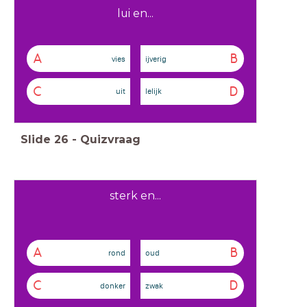
lui en...
A
B
vies
ijverig
C
D
uit
lelijk
Slide
26
-
Quizvraag
sterk en...
A
B
rond
oud
C
D
donker
zwak