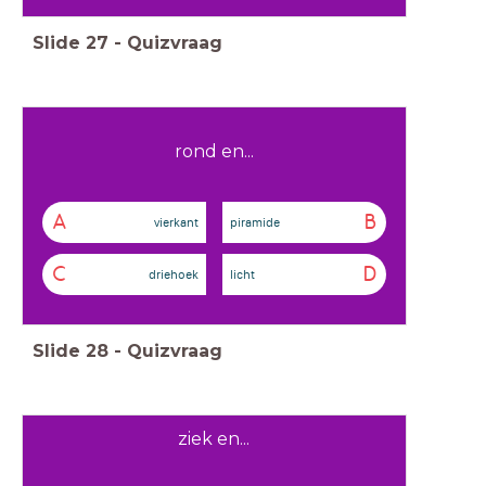
Slide
27
-
Quizvraag
rond en...
A
B
vierkant
piramide
C
D
driehoek
licht
Slide
28
-
Quizvraag
ziek en...