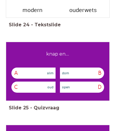
modern
ouderwets
Slide
24
-
Tekstslide
knap en....
A
B
slim
dom
C
D
oud
open
Slide
25
-
Quizvraag