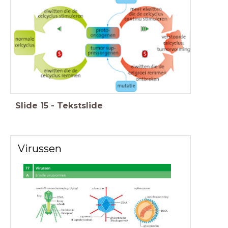
Slide
15
-
Tekstslide
Virussen