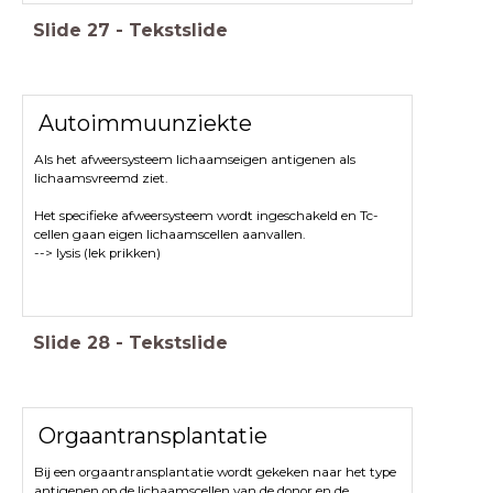
Slide
27
-
Tekstslide
Autoimmuunziekte
Als het afweersysteem lichaamseigen antigenen als
lichaamsvreemd ziet.
Het specifieke afweersysteem wordt ingeschakeld en Tc-
cellen gaan eigen lichaamscellen aanvallen.
--> lysis (lek prikken)
Slide
28
-
Tekstslide
Orgaantransplantatie
Bij een orgaantransplantatie wordt gekeken naar het type
antigenen op de lichaamscellen van de donor en de