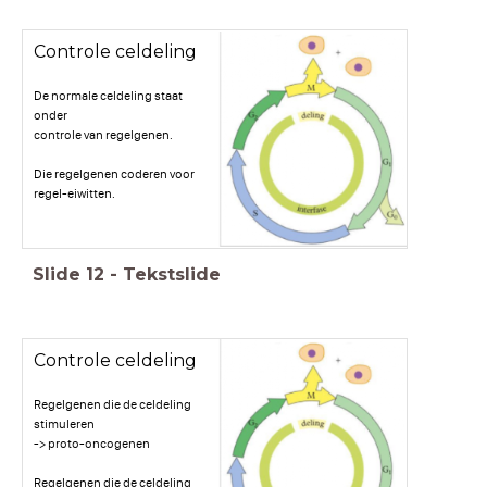
Controle celdeling
De normale celdeling staat
onder
controle van regelgenen.
Die regelgenen coderen voor
regel-eiwitten.
Slide
12
-
Tekstslide
Controle celdeling
Regelgenen die de celdeling
stimuleren
-> proto-oncogenen
Regelgenen die de celdeling