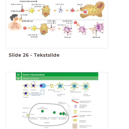
Slide
26
-
Tekstslide