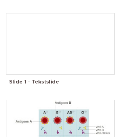
12.5 Als het misgaat
Deze les:
- herh. Rhesus factor +
Nabespreken practicum
- 12.5 Als het misgaat
- Maken/Nakijken opdr. 12.5
- Examentraining H12
Slide
1
-
Tekstslide