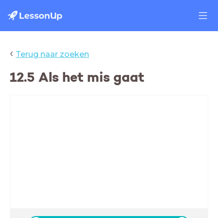
‹
Terug naar zoeken
12.5 Als het mis gaat
12.5 Als het misgaat
Deze les:
- herh. Rhesus factor +
Nabespreken practicum
- 12.5 Als het misgaat
- Maken/Nakijken opdr. 12.5
- Examentraining H12