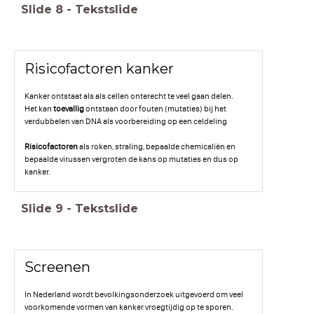
Slide
8
-
Tekstslide
Risicofactoren kanker
Kanker ontstaat als als cellen onterecht te veel gaan delen.
Het kan
toevallig
ontstaan door fouten (mutaties) bij het
verdubbelen van DNA als voorbereiding op een celdeling
Risicofactoren
als roken, straling, bepaalde chemicaliën en
bepaalde virussen vergroten de kans op mutaties en dus op
kanker.
Slide
9
-
Tekstslide
Screenen
In Nederland wordt bevolkingsonderzoek uitgevoerd om veel
voorkomende vormen van kanker vroegtijdig op te sporen.