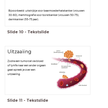
Bijvoorbeeld: uitstrijkje voor baarmoederhalskanker (vrouwen
30-60), mammografie voor borstkanker (vrouwen 50-75),
darmkanker (55-75 jaar).
Slide
10
-
Tekstslide
Uitzaaiïng
Zodra een tumorcel via bloed
of lymfe naar een ander orgaan
gaat spreek je over een
uitzaaiïng.
Slide
11
-
Tekstslide