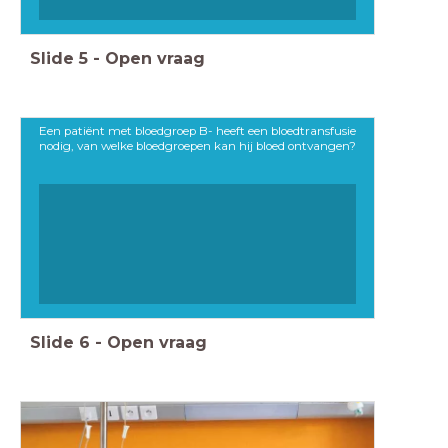
Slide
5
-
Open vraag
Een patiënt met bloedgroep B- heeft een bloedtransfusie
nodig, van welke bloedgroepen kan hij bloed ontvangen?
Slide
6
-
Open vraag