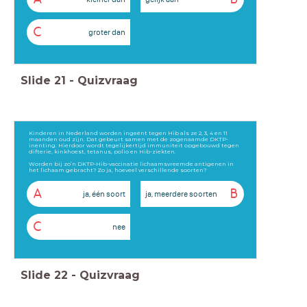
C
groter dan
Slide
21
-
Quizvraag
Kinderen in Nederland worden ingeënt tegen Hib als ze 2, 3, 4 en 11
maanden oud zijn. Dat gebeurt samen met de zogenaamde DKTP-
inenting. Hierdoor wordt tegelijkertijd immuniteit opgebouwd tegen
difterie, kinkhoest, tetanus, polio en Hib-ziekten.
Worden bij zo’n DKTP-Hib-vaccinatie lichaamsvreemde antigenen in
het lichaam gebracht? Zo ja, hoeveel verschillende soorten?
A
B
ja, één soort
ja, meerdere soorten
C
nee
Slide
22
-
Quizvraag