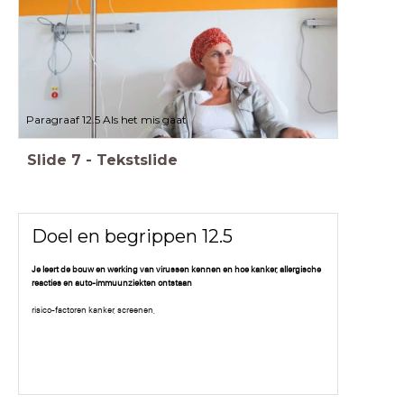
Paragraaf 12.5 Als het mis gaat
Slide
7
-
Tekstslide
Doel en begrippen 12.5
Je leert de bouw en werking van virussen kennen en hoe kanker, allergische
reacties en auto-immuunziekten ontstaan
risico-factoren kanker, screenen,