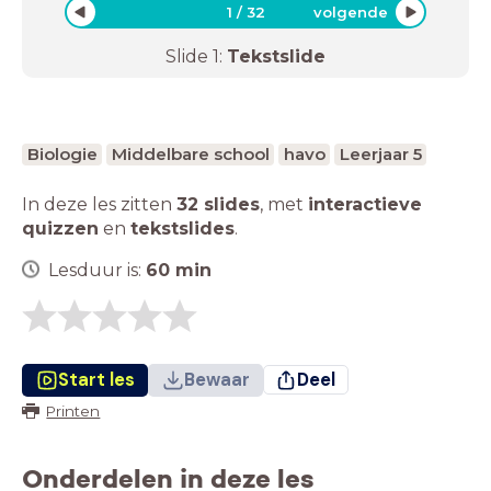
1
/
32
volgende
Slide
1
:
Tekstslide
Biologie
Middelbare school
havo
Leerjaar 5
In deze les zitten
32 slides
,
met
interactieve
quizzen
en
tekstslides
.
Lesduur is:
60
min
Start les
Bewaar
Deel
Printen
Onderdelen in deze les