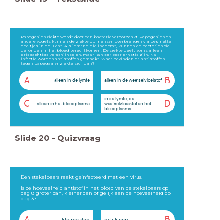
Papegaaienziekte wordt door een bacterie veroorzaakt. Papegaaien en
andere vogels kunnen de ziekte op mensen overbrengen via besmette
deeltjes in de lucht. Als iemand die inademt, kunnen de bacteriën via
de longen in het bloed terechtkomen. De ziekte geeft soms alleen
griepachtige verschijnselen, maar kan ook zeer ernstig zijn. Na
infectie worden antistoffen gemaakt. Waar bevinden de antistoffen
tegen papegaaienziekte zich dan?
A
B
alleen in de lymfe
alleen in de weefselvloeistof
in de lymfe, de
C
D
alleen in het bloedplasma
weefselvloeistof en het
bloedplasma
Slide
20
-
Quizvraag
Een stekelbaars raakt geïnfecteerd met een virus.
Is de hoeveelheid antistof in het bloed van de stekelbaars op
dag 8 groter dan, kleiner dan of gelijk aan de hoeveelheid op
dag 3?
A
B
kleiner dan
gelijk aan