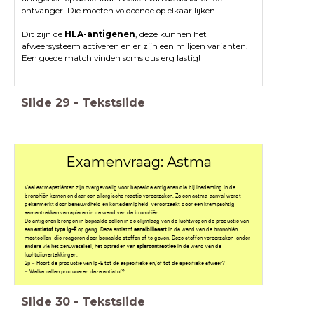
ontvanger. Die moeten voldoende op elkaar lijken.
Dit zijn de
HLA-antigenen
, deze kunnen het
afweersysteem activeren en er zijn een miljoen varianten.
Een goede match vinden soms dus erg lastig!
Slide
29
-
Tekstslide
Examenvraag: Astma
Veel astmapatiënten zijn overgevoelig voor bepaalde antigenen die bij inademing in de
bronchiën komen en daar een allergische reactie veroorzaken. Zo een astma-aanval wordt
gekenmerkt door benauwdheid en kortademigheid, veroorzaakt door een krampachtig
samentrekken van spieren in de wand van de bronchiën.
De antigenen brengen in bepaalde cellen in de slijmlaag van de luchtwegen de productie van
een
antistof type Ig-E
op gang. Deze antistof
sensibiliseert
in de wand van de bronchiën
mestcellen, die reageren door bepaalde stoffen af te geven. Deze stoffen veroorzaken, onder
andere via het zenuwstelsel, het optreden van
spiercontracties
in de wand van de
luchtpijpvertakkingen.
2p − Hoort de productie van Ig-E tot de aspecifieke en/of tot de specifieke afweer?
− Welke cellen produceren deze antistof?
Slide
30
-
Tekstslide