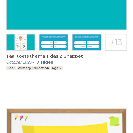
Taal toets thema 1 klas 2 Snappet
October 2023
-
17
slides
Taal
Primary Education
Age 7