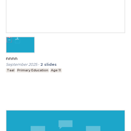
nnnn
September 2025
-
2
slides
Taal
Primary Education
Age 11