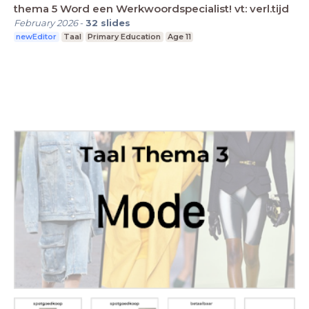
thema 5 Word een Werkwoordspecialist! vt: verl.tijd
February 2026
-
32
slides
newEditor
Taal
Primary Education
Age 11