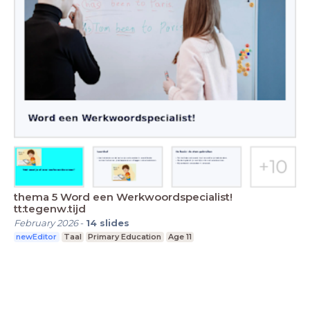
thema 5 Word een Werkwoordspecialist!
tt:tegenw.tijd
February 2026
-
14
slides
newEditor
Taal
Primary Education
Age 11